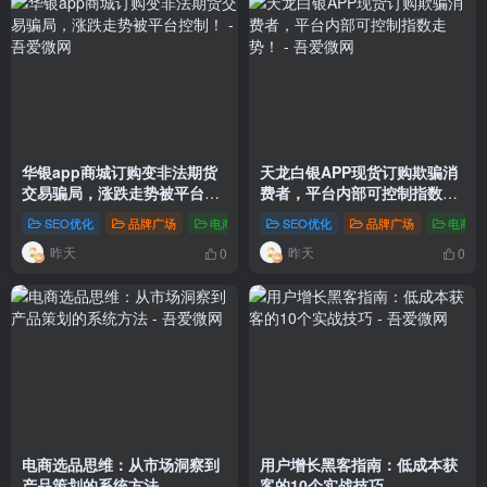
华银app商城订购变非法期货
天龙白银APP现货订购欺骗消
交易骗局，涨跌走势被平台控
费者，平台内部可控制指数走
制！
势！
SEO优化
品牌广场
电商新闻
# 华银 亏损 被骗 白银
SEO优化
品牌广场
电商新
昨天
昨天
0
0
电商选品思维：从市场洞察到
用户增长黑客指南：低成本获
产品策划的系统方法
客的10个实战技巧