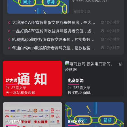
95篇文章
大浪淘金APP虚假期货交易欺骗投资者，夸大收益诱导充值！
12小时前
一品好购APP宣传高收益诱导投资者充值，虚假期货交易骗局！
14小时前
哈易购app期货投资虚假交易骗局，控制指数走势诱导充值操作！
14小时前
华通白银app欺骗消费者诱导充值，指数被骗控制非法期货骗局！
17小时前
站内通知
电商新闻
87篇文章
757篇文章
关于本站相关通知
搜罗电商新闻。
品牌广场
SEO优化