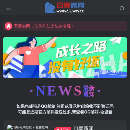
吾爱微网，让你的知识快速变现！
吾爱微网，链接客户就是这么简单！
吾爱微网，让你的知识快速变现！
速成长？
吾爱微网火热注册中！
，永不止步！
请联系客服开通会员
NEWS
最新
通知
如果您邮箱是QQ邮箱,注册或登录时邮箱收不到验证码
可能是近期官方邮件发送过多,请查看QQ邮箱-垃圾箱
电商新闻
5704