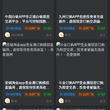
中国白银APP非正规白银期货
九州订购APP忽悠投资者充值
交易平台，平台可控制指数走
操作，虚假现货订购交易骗
势！
局！
SEO优化
品牌广场
电商新闻
# 中国白银 亏损 被骗 期货
SEO优化
品牌广场
电商新
19小时前
昨天
0
0
坚锅淘金app贵金属订购模拟
斗金订购APP贵金属现货订购
盘骗局，虚假宣传投资高收
为期货交易，投资者被骗充值
益！
操作！
SEO优化
品牌广场
电商新闻
# 坚锅淘金 亏损 被骗 贵金属
SEO优化
品牌广场
电商新
昨天
昨天
0
0