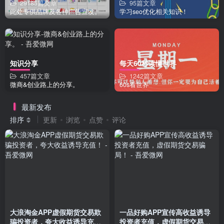
29185篇文章
95篇文章
此处专供品牌及各种广告宣发。
学习seo优化相关知识！
知识分享
每天60秒读懂世界
457篇文章
1242篇文章
微商&创业路上的分享。
60s看世界
最新发布
排序
更新
浏览
点赞
评论
大浪淘金APP虚假期货交易欺
一品好购APP宣传高收益诱导
骗投资者，夸大收益诱导充
投资者充值，虚假期货交易骗