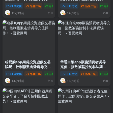
值！
局！
SEO优化
品牌广场
电商新闻
# 大浪淘金 亏损 被骗 期货
SEO优化
品牌广场
电商新
12小时前
14小时前
0
0
哈易购app期货投资虚假交易
华通白银app欺骗消费者诱导
骗局，控制指数走势诱导充值
充值，指数被骗控制非法期货
操作！
骗局！
SEO优化
品牌广场
电商新闻
# 哈易购 亏损 被骗 期货
SEO优化
品牌广场
电商新
14小时前
17小时前
0
0