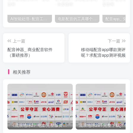
AI智能处理- 配音工具- 文字自动配音软件
电影配音的工具哪个像真人配音？请看配音教程
上一篇
下一篇
配音神器_ 商业配音软件
移动端配音app哪款测评
（重磅推荐）
呢？求配音app测评视频
相关推荐
《流浪地球2》电影完整版资源在线观看「高清中字」迅雷
流浪地球2