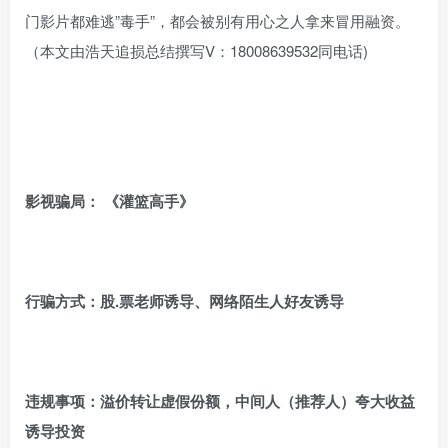
门影片都难逃”毒手”，都会被别有用心之人拿来冒用融资。
（本文由浩天追损总结撰写V：18008639532同电话)
影视骗局： 《
灌篮高手
》
行骗方式：
股.票
老师诱导、网络陌生人好友诱导
违规事项：溢价转让虚假份额，中间人（推荐人）夸大收益
诱导投资