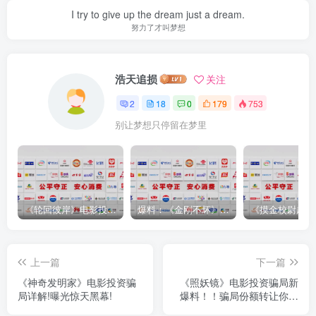
I try to give up the dream just a dream.
努力了才叫梦想
浩天追损
关注
2
18
0
179
753
别让梦想只停留在梦里
《轮回彼岸》电影投资骗局！电影真的能如期上映吗？
爆料：《金刚不坏》电影投资骗局，上映分红都是骗人的！
上一篇
下一篇
《神奇发明家》电影投资骗
《照妖镜》电影投资骗局新
局详解!曝光惊天黑幕!
爆料！！骗局份额转让你还
相信吗？