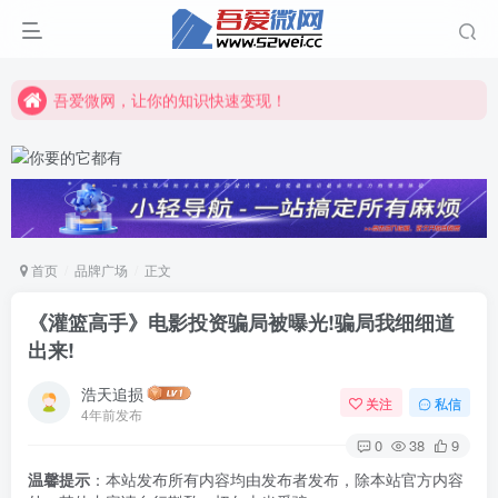
吾爱微网，让你的知识快速变现！
吾爱微网，链接客户就是这么简单！
吾爱微网，让你的知识快速变现！
首页
品牌广场
正文
《灌篮高手》电影投资骗局被曝光!骗局我细细道
出来!
浩天追损
关注
私信
4年前发布
0
38
9
温馨提示
：本站发布所有内容均由发布者发布，除本站官方内容