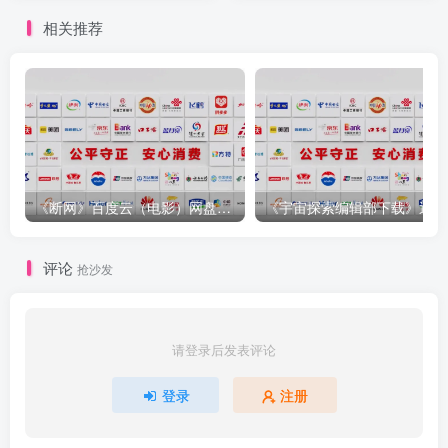
相关推荐
《断网》百度云（电影）网盘【1080P已更新】完整无删减
《宇宙
评论
抢沙发
请登录后发表评论
登录
注册