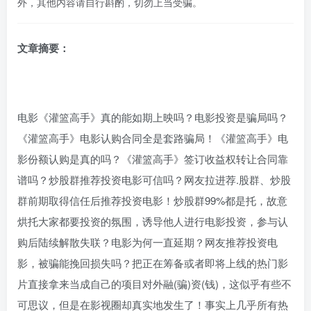
外，其他内容请自行斟酌，切勿上当受骗。
文章摘要：
电影《灌篮高手》真的能如期上映吗？电影投资是骗局吗？
《灌篮高手》电影认购合同全是套路骗局！《灌篮高手》电
影份额认购是真的吗？《灌篮高手》签订收益权转让合同靠
谱吗？炒股群推荐投资电影可信吗？网友拉进荐.股群、炒股
群前期取得信任后推荐投资电影！炒股群99%都是托，故意
烘托大家都要投资的氛围，诱导他人进行电影投资，参与认
购后陆续解散失联？电影为何一直延期？网友推荐投资电
影，被骗能挽回损失吗？把正在筹备或者即将上线的热门影
片直接拿来当成自己的项目对外融(骗)资(钱)，这似乎有些不
可思议，但是在影视圈却真实地发生了！事实上几乎所有热