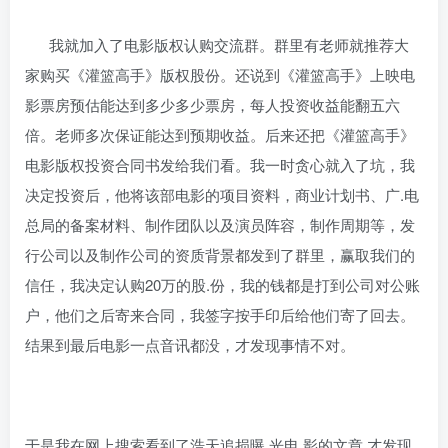
我就加入了电影版权认购交流群。群里有老师就推荐大
家购买《灌篮高手》版权股份。还说到《灌篮高手》上映电
影票房预估能达到多少多少票房，每人投资收益能翻五六
倍。老师多次保证能达到预期收益。后来还把《灌篮高手》
电影版权投资合同书发给我们看。我一时贪心就入了坑，我
决定投资后，他将该部电影的项目资料，商业计划书、广.电
总局的备案材料、制作团队以及演员阵容，制作周期等，发
行公司以及制作公司的资质背景都发到了群里，赢取我们的
信任，我决定认购20万的股.份，我的钱都是打到公司对公账
户，他们之后寄来合同，我签字按手印后给他们寄了回去。
结果到最后电影一点音讯都没，才发现事情不对。
于是我在网上搜索看到了浩天追损曝.光电.影的文章,才发现