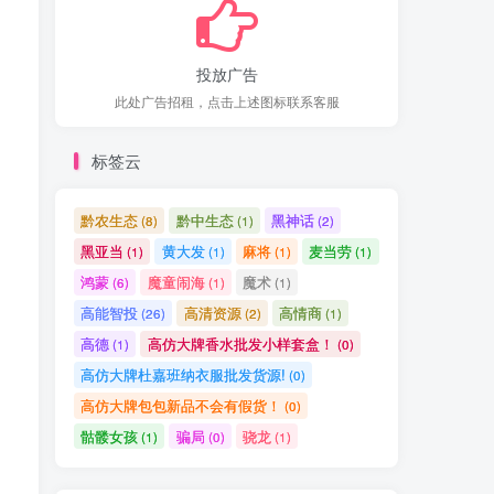
投放广告
此处广告招租，点击上述图标联系客服
标签云
黔农生态
黔中生态
黑神话
(8)
(1)
(2)
黑亚当
黄大发
麻将
麦当劳
(1)
(1)
(1)
(1)
鸿蒙
魔童闹海
魔术
(6)
(1)
(1)
高能智投
高清资源
高情商
(26)
(2)
(1)
高德
高仿大牌香水批发小样套盒！
(1)
(0)
高仿大牌杜嘉班纳衣服批发货源!
(0)
高仿大牌包包新品不会有假货！
(0)
骷髅女孩
骗局
骁龙
(1)
(0)
(1)