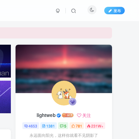
发布
lightweb
关注
4653
1381
5
781
231W+
永远面向阳光，这样你就看不见阴影了