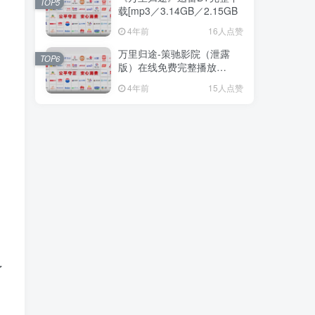
TOP5
载[mp3／3.14GB／2.15GB
4年前
16人点赞
万里归途-策驰影院（泄露
TOP6
版）在线免费完整播放
【1080P
4年前
15人点赞
了