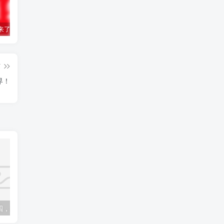
来了
如何利用吾爱微网导流？
热搜！这省精子库倡议大学生捐精！
篇
界！
5月4日，星期四，在这里每天60秒读懂世界！
9月22日，星期四，在这里每天60秒读懂世界！