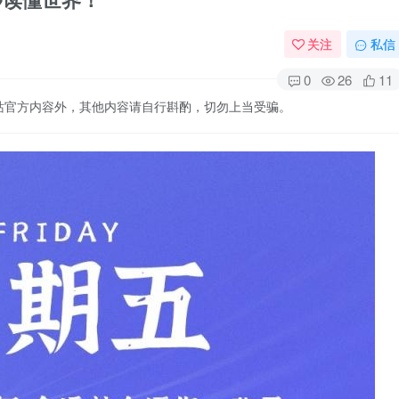
关注
私信
0
26
11
站官方内容外，其他内容请自行斟酌，切勿上当受骗。