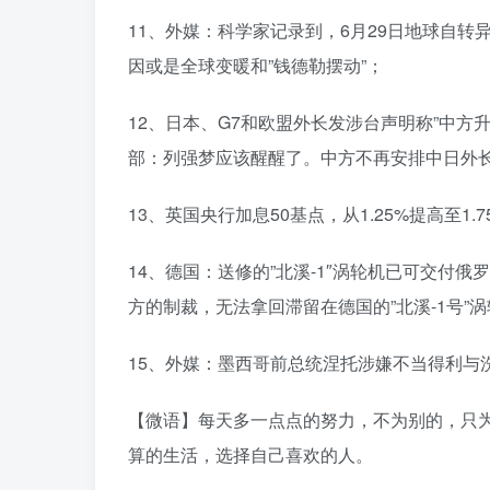
11、外媒：科学家记录到，6月29日地球自转异
因或是全球变暖和”钱德勒摆动”；
12、日本、G7和欧盟外长发涉台声明称”中
部：列强梦应该醒醒了。中方不再安排中日外
13、英国央行加息50基点，从1.25%提高至
14、德国：送修的”北溪-1″涡轮机已可交付
方的制裁，无法拿回滞留在德国的”北溪-1号”
15、外媒：墨西哥前总统涅托涉嫌不当得利与
【微语】每天多一点点的努力，不为别的，只
算的生活，选择自己喜欢的人。