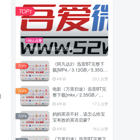
TOP1
159人点赞
吾爱微网发帖规范及准则
《阿凡达2》迅雷BT完整下
TOP2
载[MP4／3.12GB／5.35GB]
中
4年前
23人点赞
电影《万里归途》迅雷BT完
TOP3
整下载[mkv／2.35GB／
同
3.68GB] 蓝光
4年前
17人点赞
妈妈英语不好，该怎么给宝
TOP4
宝有效的英语启蒙?
4年前
16人点赞
《万里归途》迅雷BT完整下