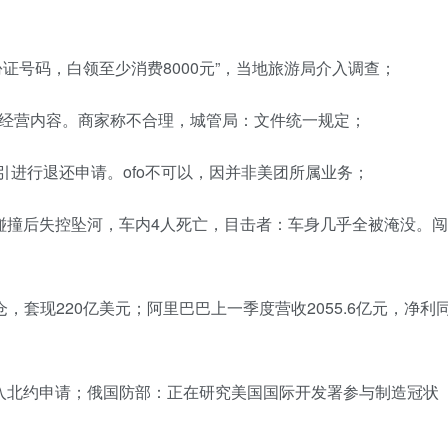
证号码，白领至少消费8000元”，当地旅游局介入调查；
现经营内容。商家称不合理，城管局：文件统一规定；
引进行退还申请。ofo不可以，因并非美团所属业务；
碰撞后失控坠河，车内4人死亡，目击者：车身几乎全被淹没。闯
，套现220亿美元；阿里巴巴上一季度营收2055.6亿元，净利
入北约申请；俄国防部：正在研究美国国际开发署参与制造冠状