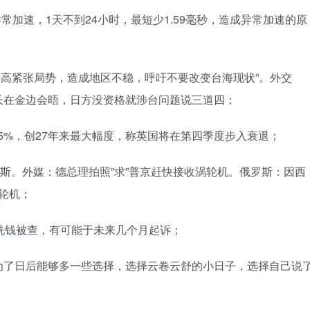
常加速，1天不到24小时，最短少1.59毫秒，造成异常加速的原
方升高紧张局势，造成地区不稳，呼吁不要改变台海现状”。外交
长在金边会晤，日方没资格就涉台问题说三道四；
1.75%，创27年来最大幅度，称英国将在第四季度步入衰退；
俄罗斯。外媒：德总理拍照”求”普京赶快接收涡轮机。俄罗斯：因西
涡轮机；
洗钱被查，有可能于未来几个月起诉；
为了日后能够多一些选择，选择云卷云舒的小日子，选择自己说