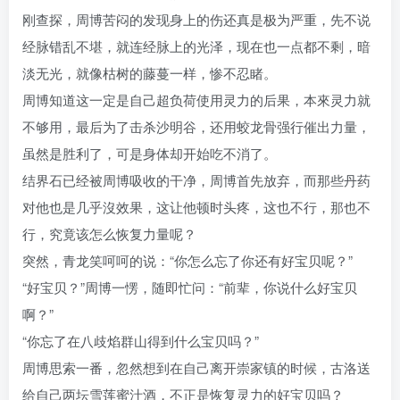
刚查探，周博苦闷的发现身上的伤还真是极为严重，先不说
经脉错乱不堪，就连经脉上的光泽，现在也一点都不剩，暗
淡无光，就像枯树的藤蔓一样，惨不忍睹。
周博知道这一定是自己超负荷使用灵力的后果，本來灵力就
不够用，最后为了击杀沙明谷，还用蛟龙骨强行催出力量，
虽然是胜利了，可是身体却开始吃不消了。
结界石已经被周博吸收的干净，周博首先放弃，而那些丹药
对他也是几乎沒效果，这让他顿时头疼，这也不行，那也不
行，究竟该怎么恢复力量呢？
突然，青龙笑呵呵的说：“你怎么忘了你还有好宝贝呢？”
“好宝贝？”周博一愣，随即忙问：“前辈，你说什么好宝贝
啊？”
“你忘了在八歧焰群山得到什么宝贝吗？”
周博思索一番，忽然想到在自己离开崇家镇的时候，古洛送
给自己两坛雪莲蜜汁酒，不正是恢复灵力的好宝贝吗？