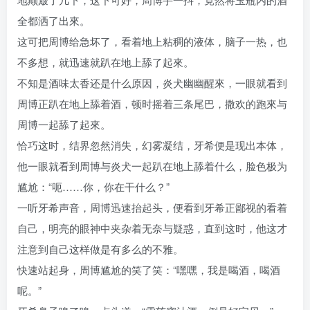
全都洒了出來。
这可把周博给急坏了，看着地上粘稠的液体，脑子一热，也
不多想，就迅速就趴在地上舔了起來。
不知是酒味太香还是什么原因，炎犬幽幽醒來，一眼就看到
周博正趴在地上舔着酒，顿时摇着三条尾巴，撒欢的跑來与
周博一起舔了起來。
恰巧这时，结界忽然消失，幻雾凝结，牙希便是现出本体，
他一眼就看到周博与炎犬一起趴在地上舔着什么，脸色极为
尴尬：“呃……你，你在干什么？”
一听牙希声音，周博迅速抬起头，便看到牙希正鄙视的看着
自己，明亮的眼神中夹杂着无奈与疑惑，直到这时，他这才
注意到自己这样做是有多么的不雅。
快速站起身，周博尴尬的笑了笑：“嘿嘿，我是喝酒，喝酒
呢。”