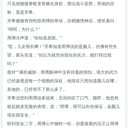
只见他慢慢将蛟龙骨横在身前，摆出战斗姿势，而他的目
标，竟是牙希。
牙希微微有些吃惊周博的举动，但稍微愣神后，便笑着问：
“呵呵，为什么？”
周博冷声道：“你知道原因。”
“哎，儿女情长啊！”牙希知道周博说的是颜儿，仿佛有些失
望，摇头笑道：“你以为就凭你现在的实力，能打得过我
吗？”
面对**裸的威胁，周博眼神中沒有丝毫的惧怕，强大的武力
已经渗透进每一个细胞的深处，他现在只想知道颜儿在哪，
其他的，已经管不了那么多了。
牙希沒想到周博说來就來，无语的叹了口气，随即，他忽然
收起嬉皮笑脸的表情，道：“周博，我可以向你保证，金颜儿
现在很安全。”
听到安全二字，周博心中顿时一松，但紧接着的话又让周博