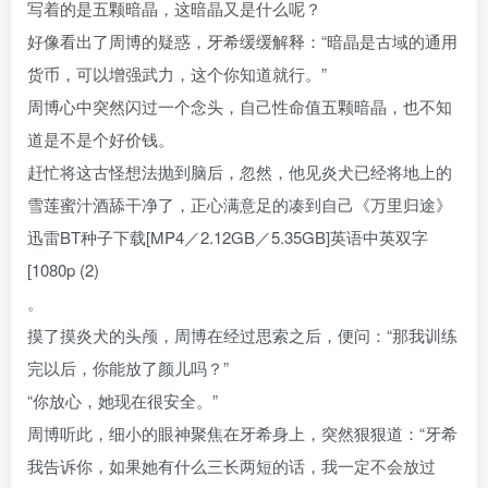
写着的是五颗暗晶，这暗晶又是什么呢？
好像看出了周博的疑惑，牙希缓缓解释：“暗晶是古域的通用
货币，可以增强武力，这个你知道就行。”
周博心中突然闪过一个念头，自己性命值五颗暗晶，也不知
道是不是个好价钱。
赶忙将这古怪想法抛到脑后，忽然，他见炎犬已经将地上的
雪莲蜜汁酒舔干净了，正心满意足的凑到自己《万里归途》
迅雷BT种子下载[MP4／2.12GB／5.35GB]英语中英双字
[1080p (2)
。
摸了摸炎犬的头颅，周博在经过思索之后，便问：“那我训练
完以后，你能放了颜儿吗？”
“你放心，她现在很安全。”
周博听此，细小的眼神聚焦在牙希身上，突然狠狠道：“牙希
我告诉你，如果她有什么三长两短的话，我一定不会放过