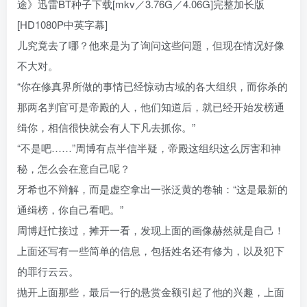
途》迅雷BT种子下载[mkv／3.76G／4.06G]完整加长版
[HD1080P中英字幕]
儿究竟去了哪？他來是为了询问这些问題，但现在情况好像
不大对。
“你在修真界所做的事情已经惊动古域的各大组织，而你杀的
那两名判官可是帝殿的人，他们知道后，就已经开始发榜通
缉你，相信很快就会有人下凡去抓你。”
“不是吧……”周博有点半信半疑，帝殿这组织这么厉害和神
秘，怎么会在意自己呢？
牙希也不辩解，而是虚空拿出一张泛黄的卷轴：“这是最新的
通缉榜，你自己看吧。”
周博赶忙接过，摊开一看，发现上面的画像赫然就是自己！
上面还写有一些简单的信息，包括姓名还有修为，以及犯下
的罪行云云。
抛开上面那些，最后一行的悬赏金额引起了他的兴趣，上面