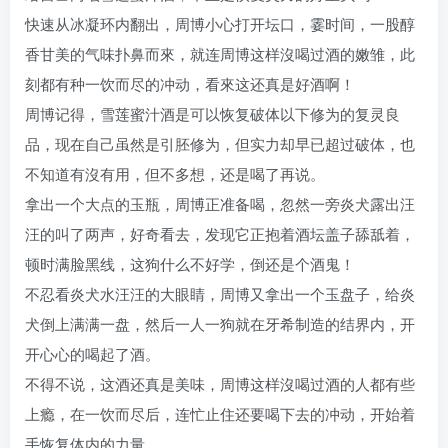
快速从冰凝环内翻出，周博小心打开坛口，霎时间，一股醇
香甘美的气味扑鼻而來，就连周博这样沒喝过酒的嫩雏，此
刻都有种一饮而尽的冲动，看來这还真是好酒啊！
周博记得，雪莲蜜汁酒是可以恢复破体以下修为的复灵良
品，现在自己虽然是引胚修为，但实力却早已超过破体，也
不知道有沒有用，但不多想，还是喝了再说。
拿出一个大点的玉瓶，周博正准备喝，忽然一旁炎犬露出汪
汪的叫了两声，好奇看去，发现它正抱着酒坛盖子舔舐着，
顿时满脸黑线，这狗什么不好学，倒还是个酒鬼！
不忍看炎犬水汪汪的大眼睛，周博又拿出一个玉盘子，给炎
犬倒上满满一盘，然后一人一狗就在牙希制造的结界内，开
开心心的喝起了酒。
不得不说，这酒还真是美味，周博这样沒喝过酒的人都有些
上瘾，在一饮而尽后，连忙止住还要喝下去的冲动，开始着
手恢复体内的力量。