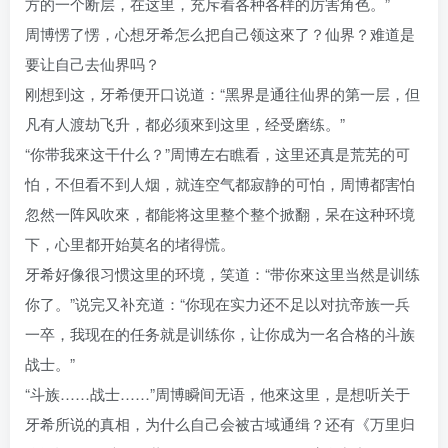
方的一个断层，在这里，充斥着各种各样的厉害角色。”
周博愣了愣，心想牙希怎么把自己领这來了？仙界？难道是
要让自己去仙界吗？
刚想到这，牙希便开口说道：“黑界是通往仙界的第一层，但
凡有人渡劫飞升，都必须來到这里，经受磨练。”
“你带我來这干什么？”周博左右瞧看，这里还真是荒芜的可
怕，不但看不到人烟，就连空气都寂静的可怕，周博都害怕
忽然一阵风吹來，都能将这里整个整个掀翻，呆在这种环境
下，心里都开始莫名的堵得慌。
牙希好像很习惯这里的环境，笑道：“带你來这里当然是训练
你了。”说完又补充道：“你现在实力还不足以对抗帝族一兵
一卒，我现在的任务就是训练你，让你成为一名合格的斗族
战士。”
“斗族……战士……”周博瞬间无语，他來这里，是想听关于
牙希所说的真相，为什么自己会被古域通缉？还有《万里归