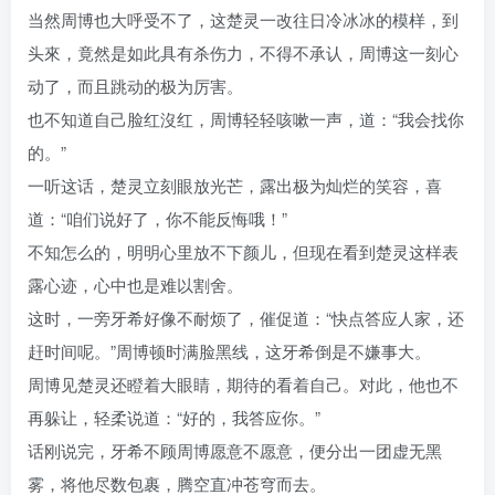
当然周博也大呼受不了，这楚灵一改往日冷冰冰的模样，到
头來，竟然是如此具有杀伤力，不得不承认，周博这一刻心
动了，而且跳动的极为厉害。
也不知道自己脸红沒红，周博轻轻咳嗽一声，道：“我会找你
的。”
一听这话，楚灵立刻眼放光芒，露出极为灿烂的笑容，喜
道：“咱们说好了，你不能反悔哦！”
不知怎么的，明明心里放不下颜儿，但现在看到楚灵这样表
露心迹，心中也是难以割舍。
这时，一旁牙希好像不耐烦了，催促道：“快点答应人家，还
赶时间呢。”周博顿时满脸黑线，这牙希倒是不嫌事大。
周博见楚灵还瞪着大眼睛，期待的看着自己。对此，他也不
再躲让，轻柔说道：“好的，我答应你。”
话刚说完，牙希不顾周博愿意不愿意，便分出一团虚无黑
雾，将他尽数包裹，腾空直冲苍穹而去。