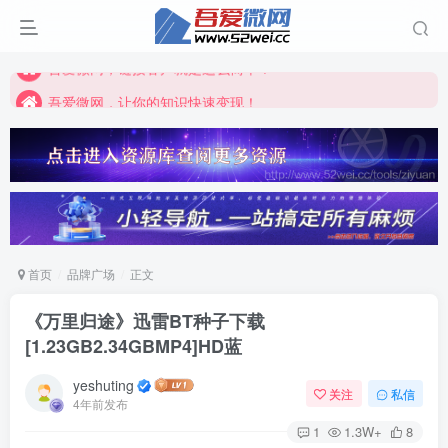
吾爱微网，让你的知识快速变现！
吾爱微网，链接客户就是这么简单！
吾爱微网，让你的知识快速变现！
首页
品牌广场
正文
《万里归途》迅雷BT种子下载
[1.23GB2.34GBMP4]HD蓝
yeshuting
关注
私信
4年前发布
1
1.3W+
8