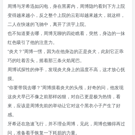
周博与牙希迅如闪电，身在黑雾内，周博隐约看到下方上院
变得越來越小，反之整个上院的云彩却越來越大，就这样，
二人在快速的飞驰中，离开了洪宇上院。
也不知道要去哪，周博无聊的四处瞧看，突然，身边的一抹
红色吸引了他的注意力。
“炎犬？”周博一愣，因为在他身边的正是炎犬，此刻它正乖
巧的吐着舌头，摇着那三条火焰尾巴。
周博试探性的伸手，发现炎犬身上的温度不高，这才放心抚
摸。
“你要带我去哪？”周博摸着炎犬的头颅，好奇的问，他发现
这炎犬早已不像之前那样凶狠，对自己更是极为热情，看
來，应该是周博先前的举动让它对这个黑衣小子产生了好
感。
牙希还在急速飞行，并不理会周博，见此，周博也懒得再过
问，准备着手恢复一下耗损的力量。