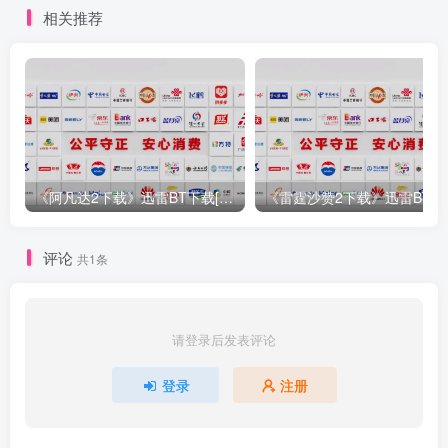
相关推荐
《阿凡达2下载》迅雷BT下载[1.45GB2.68GB／MP4]高清国语版[
《雷霆沙赞2
评论
共1条
请登录后发表评论
登录
注册