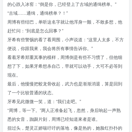
的心跌入冰窖：“倒是你，已经登上了古域的通缉榜单。”
“古域……通缉，通缉榜单？！”
周博有些结巴，单听这名字就让他浑身一颤，不敢多想，他
赶忙问：“到底是怎么回事？”
牙希有些警惕的看了看周围，小声说道：“这里人太多，不方
便说，你跟我來，我会将所有事情告诉你。”
看着牙希郑重其事的模样，周博倒是有些不习惯了，但他细
想了下，如果牙希想杀自己，早就可以动手，大可不必等到
现在。
最后，他慢慢把蛟龙骨收起，武力也是渐渐消退，算是回到
了一个比较普通的状态。
牙希见此微微一笑，道：“我们走吧。”
“周博，等一下。”两人正准备起飞，忽然，身后响起一声熟
悉的女音，踟蹰片刻，周博已经知道來者是谁。
扭过头，楚灵正娇喘吁吁的落地，像是热的，她脸红扑扑的