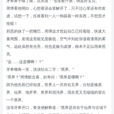
牙希鼻子嗅了嗅，点头道：“雪莲蜜汁酒，倒是好宝贝。”
周博看他明白，心想着误会算解开了，只不过心里还有些发
虚，试想一下，任谁看到一人一狗舔着一样东西，不想歪才
怪呢！
邪恶的抹了一把嘴巴，周博这才想起自己已经着陆，快速大
量周围，发现这里能见度极低，空气中到处弥漫着漆黑的雾
气，远处虽然有光亮，但也是极为虚渺，根本不足以用來照
亮。
“这……这是哪啊！？”
牙希嘴角一笑，淡淡吐出二字：“黑界。”
“黑界？”周博默念着，好奇问：“黑界是哪啊？”
因为他先前已经知道，世界上一共存在五界，分别是修真
界、仙界、地罗界、兽界和混沌界，现在竟又无端端的冒出
一个黑界。
沒等牙希开口，青龙便解释道：“黑界是存在于仙界与古域下