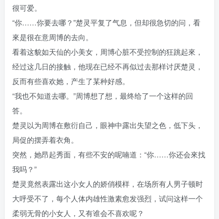
很可爱。
“你……你要去哪？”楚灵平复了气息，但却很急切的问，看
來是很在意周博的去向。
看着这貌如天仙的小美女，周博心脏不受控制的狂跳起來，
经过这几日的接触，他现在已经不再似过去那样讨厌楚灵，
反而有些喜欢她，产生了某种好感。
“我也不知道去哪。”周博想了想，最终给了一个这样的回
答。
楚灵以为周博在敷衍自己，眼神中露出失望之色，低下头，
局促的摆弄着衣角。
突然，她昂起秀面，有些不安的呢喃道：“你……你还会來找
我吗？”
楚灵竟然表露出这小女人的娇俏模样，在场所有人男子顿时
大呼受不了，每个人体内雄性激素愈发强烈，试问这样一个
柔弱无骨的小女人，又有谁会不喜欢呢？