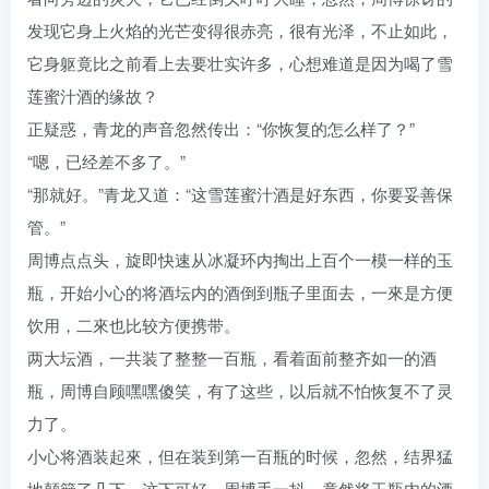
发现它身上火焰的光芒变得很赤亮，很有光泽，不止如此，
它身躯竟比之前看上去要壮实许多，心想难道是因为喝了雪
莲蜜汁酒的缘故？
正疑惑，青龙的声音忽然传出：“你恢复的怎么样了？”
“嗯，已经差不多了。”
“那就好。”青龙又道：“这雪莲蜜汁酒是好东西，你要妥善保
管。”
周博点点头，旋即快速从冰凝环内掏出上百个一模一样的玉
瓶，开始小心的将酒坛内的酒倒到瓶子里面去，一來是方便
饮用，二來也比较方便携带。
两大坛酒，一共装了整整一百瓶，看着面前整齐如一的酒
瓶，周博自顾嘿嘿傻笑，有了这些，以后就不怕恢复不了灵
力了。
小心将酒装起來，但在装到第一百瓶的时候，忽然，结界猛
地颠簸了几下，这下可好，周博手一抖，竟然将玉瓶内的酒