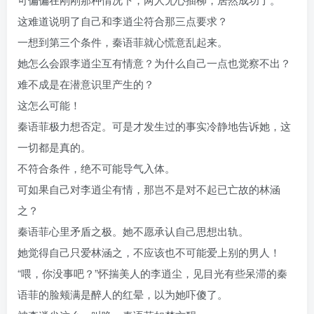
这难道说明了自己和李逍尘符合那三点要求？
一想到第三个条件，秦语菲就心慌意乱起来。
她怎么会跟李逍尘互有情意？为什么自己一点也觉察不出？
难不成是在潜意识里产生的？
这怎么可能！
秦语菲极力想否定。可是才发生过的事实冷静地告诉她，这
一切都是真的。
不符合条件，绝不可能导气入体。
可如果自己对李逍尘有情，那岂不是对不起已亡故的林涵
之？
秦语菲心里矛盾之极。她不愿承认自己思想出轨。
她觉得自己只爱林涵之，不应该也不可能爱上别的男人！
“喂，你没事吧？”怀揣美人的李逍尘，见目光有些呆滞的秦
语菲的脸颊满是醉人的红晕，以为她吓傻了。