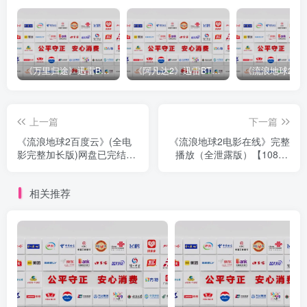
《万里归途》迅雷BT完整下载[mp3／3.14GB／2.15GB
《阿凡达2》迅雷BT完整下载[MP4／3.12GB／5.35GB]中
上一篇
下一篇
《流浪地球2百度云》(全电
《流浪地球2电影在线》完整
影完整加长版)网盘已完结
播放（全泄露版）【1080P
【1280p
高清版
相关推荐