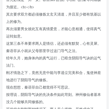
为接近。<b></b>
其次要求双方都必须修炼太玄天清道，并且至少都有筑基以
上的修为。
再次须要男女彼此互有真情爱意，才能心意相通，使得真气
运转如意。
这第三条不单要求两人是情侣，还必须有默契，心有灵犀。
秦语菲从小就从父母那里学过这门导气之法。
经年久月，她身体内的真气运行，已暗含阴阳导气诀的运气
法门。
刚才情急之下，竟然无意中能与李逍尘完美和合，鬼使神差
地进行了阴阳导气的修炼。
现在想想，秦语菲自己都觉得不可思议。
按理说，阴阳导气诀的先决条件如此苛刻。神州修仙者基本
没几个能够共同修炼的。
可偏偏在刚刚那种情况下，两人无心插柳，居然成功了。