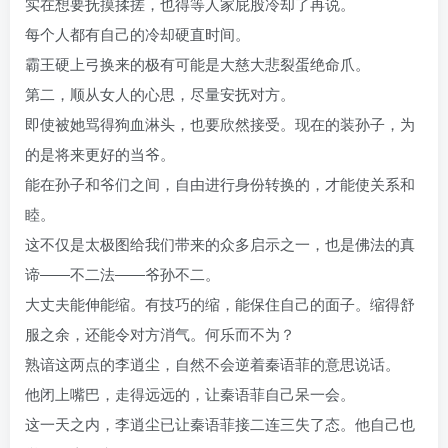
实在想要抚摸揉搓，也得等人家屁股冷却了再说。
每个人都有自己的冷却硬直时间。
霸王硬上弓换来的极有可能是大慈大悲裂蛋绝命爪。
第二，顺从女人的心思，尽量安抚对方。
即使被她骂得狗血淋头，也要欣然接受。现在的装孙子，为
的是将来更好的当爷。
能在孙子和爷们之间，自由进行身份转换的，才能使关系和
睦。
这不仅是太极图给我们带来的众多启示之一，也是佛法的真
谛――不二法――爷孙不二。
大丈夫能伸能缩。有技巧的缩，能保住自己的面子。缩得舒
服之余，还能令对方消气。何乐而不为？
熟谙这两点的李逍尘，自然不会逆着秦语菲的意思说话。
他闭上嘴巴，走得远远的，让秦语菲自己呆一会。
这一天之内，李逍尘已让秦语菲接二连三失了态。他自己也