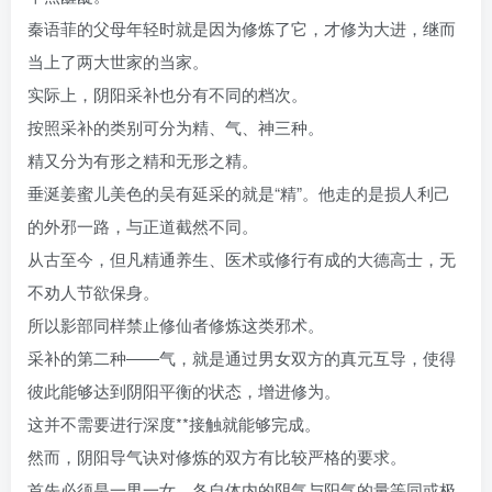
秦语菲的父母年轻时就是因为修炼了它，才修为大进，继而
当上了两大世家的当家。
实际上，阴阳采补也分有不同的档次。
按照采补的类别可分为精、气、神三种。
精又分为有形之精和无形之精。
垂涎姜蜜儿美色的吴有延采的就是“精”。他走的是损人利己
的外邪一路，与正道截然不同。
从古至今，但凡精通养生、医术或修行有成的大德高士，无
不劝人节欲保身。
所以影部同样禁止修仙者修炼这类邪术。
采补的第二种――气，就是通过男女双方的真元互导，使得
彼此能够达到阴阳平衡的状态，增进修为。
这并不需要进行深度**接触就能够完成。
然而，阴阳导气诀对修炼的双方有比较严格的要求。
首先必须是一男一女。各自体内的阴气与阳气的量等同或极