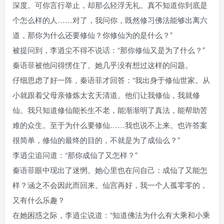
深度。可你言行举止，却那么轻浮无礼。真不知道你到底是
个怎么样的人……对了，我问你，既然修习佛法能够出离六
道，那你为什么还要修仙？你修仙为的是什么？”
被提问到，李逍尘不得不说话：“那你修仙又是为了什么？”
秦语菲被他问得愣住了。她几乎没有想过这样的问题。
仔细思虑了好一阵，秦语菲才回答：“我出身于修仙世家。从
小就跟着父母亲修炼太玄天清道。他们让我修仙，我就修
仙。我只知道修仙能长生不老，能渐渐明了真法，能帮助苦
难的众生。至于为什么要修仙……我也说不上来。也许答案
很简单，修仙的最终的目的，不就是为了成仙么？”
李逍尘追问道：“那你成仙了又怎样？”
秦语菲眼中现出了迷惘。她心里也在问自己：成仙了又能怎
样？涵之不会因此而回来。仙宫再好，我一个人孤零零的，
又有什么乐趣？
在她困惑之际，李逍尘说道：“知道佛法为什么有大乘和小乘