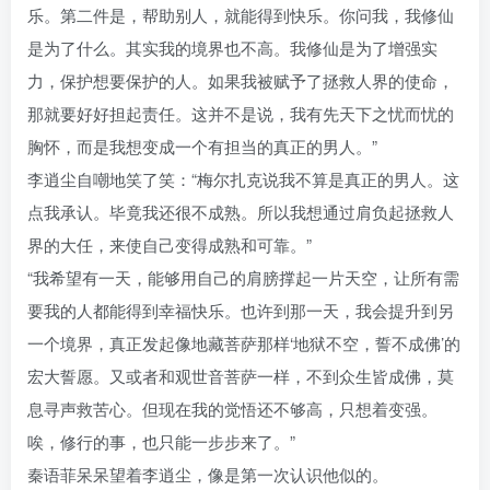
乐。第二件是，帮助别人，就能得到快乐。你问我，我修仙
是为了什么。其实我的境界也不高。我修仙是为了增强实
力，保护想要保护的人。如果我被赋予了拯救人界的使命，
那就要好好担起责任。这并不是说，我有先天下之忧而忧的
胸怀，而是我想变成一个有担当的真正的男人。”
李逍尘自嘲地笑了笑：“梅尔扎克说我不算是真正的男人。这
点我承认。毕竟我还很不成熟。所以我想通过肩负起拯救人
界的大任，来使自己变得成熟和可靠。”
“我希望有一天，能够用自己的肩膀撑起一片天空，让所有需
要我的人都能得到幸福快乐。也许到那一天，我会提升到另
一个境界，真正发起像地藏菩萨那样‘地狱不空，誓不成佛’的
宏大誓愿。又或者和观世音菩萨一样，不到众生皆成佛，莫
息寻声救苦心。但现在我的觉悟还不够高，只想着变强。
唉，修行的事，也只能一步步来了。”
秦语菲呆呆望着李逍尘，像是第一次认识他似的。