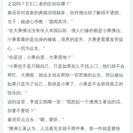
之说吗？它们二者的区别在哪？”
秦语菲对道家的典籍涉猎颇多，但对佛法却了解得不透彻。
当下，她虚心求教：“愿闻其详。”
“在大乘佛法没有传入本国以前，僧人们修的都是小乘佛法。
小乘着重的是自身的修炼，境界的提升。大乘更看重发菩提
心，一切为众生。”
“你是说，小乘自度，大乘度他？”
“小乘也不是只顾自己。只是如果别人不找上门，他们就不会
帮忙。大乘呢，就会主动去帮助一切苦难的众生。所以修仙
如果只是为了自己，那就是小乘了。小乘是不会获得真正的
快乐的。”
说到这里，李逍尘抿嘴一笑：“我想起一个澳洲土著说的话。
你要不要听？”
秦语菲点点头：“嗯，要听。”
“澳洲土著认为，人活着无非就干两件事。第一件就是要快