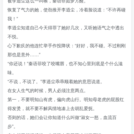
被李逍尘这么一叫唤，秦语菲如梦方醒。
恢复了气力的她，使劲推开李逍尘，冷着脸说道：“不许再碰
我！”
李逍尘知道自己今天得罪了她好几次，又听她语气之中透出
不悦。
心下歉疚的他连忙举手作投降状：“好好，我不碰。不过刚刚
那也是意外……”
“你还说！”秦语菲咬了咬嘴唇，也不知心里到底是个什么滋
味。
“不说，不说了。”李逍尘乖乖顺着她的意思说道。
在女人生气的时候，男人必须注意两点。
第一，不要明知山有虎，偏向虎山行。明知母老虎的屁股红
得发烫，就不要不解风情地凑上去胡乱爱抚。
否则的话，她们会让你知道什么叫做“淑女一怒，血流百
步”。