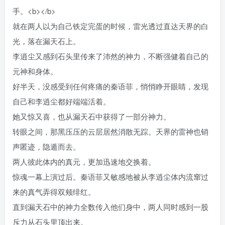
手。<b></b>
就在两人以为自己铁定完蛋的时候，雷光透过直达天界的白
光，落在漏天石上。
李逍尘又感到石头里传来了沛然的神力，不断强健着自己的
元神和身体。
好半天，没感受到任何疼痛的秦语菲，悄悄睁开眼睛，发现
自己和李逍尘都好端端活着。
她又惊又喜，也从漏天石中获得了一部分神力。
转眼之间，那黑压压的云层居然消散无踪。天界的雷神也销
声匿迹，隐遁而去。
两人彼此体内的真元，更加迅速地交换着。
惊魂一幕上演过后。秦语菲又敏感地被从李逍尘体内流窜过
来的真气弄得双颊绯红。
直到漏天石中的神力全数传入他们身中，两人同时感到一股
斥力从石头里顶出来。