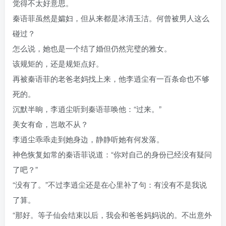
觉得不太好意思。
秦语菲虽然是孀妇，但从来都是冰清玉洁。何曾被男人这么
碰过？
怎么说，她也是一个结了婚但仍然完璧的雅女。
该规矩的，还是规矩点好。
再被秦语菲的老爸老妈找上来，他李逍尘有一百条命也不够
死的。
沉默半晌，李逍尘听到秦语菲唤他：“过来。”
美女有命，岂敢不从？
李逍尘乖乖走到她身边，静静听她有何发落。
神色恢复如常的秦语菲说道：“你对自己的身份已经没有疑问
了吧？”
“没有了。”不过李逍尘还是在心里补了句：有没有不是我说
了算。
“那好。等子仙会结束以后，我会和爸爸妈妈说的。不出意外