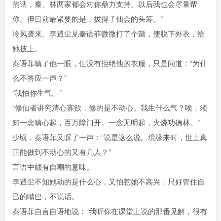
的话，秦、林两家都会对你鼎力支持。以后我也会尽量帮
你。但目前最紧要的是，拔得子仙会的头筹。”
冷风袭来。李逍尘见秦语菲微微打了个颤，便脱下外衣，给
她披上。
秦语菲嗔了他一眼，但没有拒绝他的衣服，只是问道：“为什
么不答应一声？”
“我怕你生气。”
“修仙者讲究清心寡欲，修的是不动心。我生什么气？唉，须
知一念嗔心起，百万障门开。一念无明起，火烧功德林。”
少顷，秦语菲又叹了一声：“说是这么说。境缘来时，世上真
正能做到不动心的又有几人？”
言语中颇有自嘲的意味。
李逍尘不知她动的是什么心，又怕惹她不高兴，只好管住自
己的嘴巴，不说话。
秦语菲自言自语地说：“我听你在课堂上说的那番见解，很有