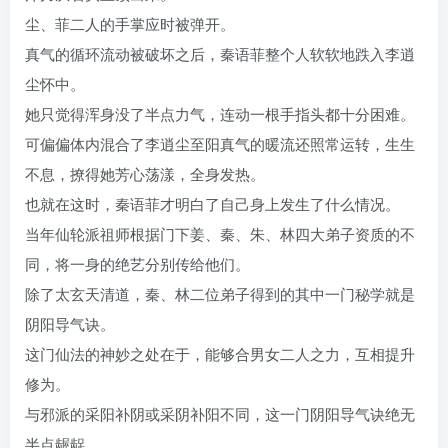
尘、菲二人的手掌应时被弹开。
真气的循环流动被破坏之后，秦语菲整个人软软地跌入李逍
尘怀中。
她只觉得浑身没了半点力气，连动一根手指头都十分困难。
可偏偏体内混合了李逍尘至阳真气的暖流还照常运转，生生
不息，撩得她芳心荡漾，全身发热。
也就在这时，秦语菲才明白了自己身上发生了什么情况。
当年仙轮派祖师根据门下姜、秦、朱、林四大弟子资质的不
同，将一身的绝艺分别传给他们。
除了太玄天清道，秦、林二位弟子得到的其中一门秘学就是
阴阳导气诀。
这门仙法的神妙之处在于，能够合男女二人之力，互相提升
修为。
与邪派的采阳补阴或采阴补阳不同，这一门阴阳导气诀绝无
半点龌龊。