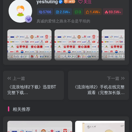
yeshuting
关注
5766
2.5W+
3
1.4W+
69.5W+
真诚的爱情之路永不会是平坦的
《万里归途》迅雷BT完整下载[mp3／3.14GB／2.15GB
《阿凡达2》迅雷BT完整下载[MP4／3.12GB／5.35GB]中
上一篇
下一篇
《流浪地球2下载》迅雷BT
《流浪地球2》手机在线完整
完整下载
观看（完整加长版）
[1.28GB3.35GBMp4]4K
【1080P高清
相关推荐