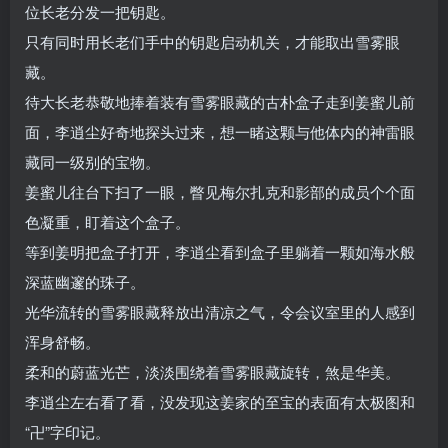
位长老分发一把钥匙。
只有同时用长老们手中的钥匙启动机关，才能取出雪雾眼
藏。
待大长老恭敬地捧着装有雪雾眼藏的古朴盒子走到姜蜜儿前
面，李逍尘好奇地探头过来，想一睹这颗与他体内的神雷眼
藏同一级别的宝物。
姜蜜儿往台下扫了一眼，瞥见梅尔扎克和影部的成员个个面
色凝重，盯着这个盒子。
等到姜明把盒子打开，李逍尘看到盒子里躺着一颗如海水般
深蓝幽邃的珠子。
光华流转的雪雾眼藏释放出清凉之气，令会议室里的人感到
浑身舒畅。
柔和的蔚蓝光芒，淡淡围绕着雪雾眼藏旋转，煞是华美。
李逍尘左右看了看，没发现这姜家的至宝的表面有太极图和
“卍”字印记。