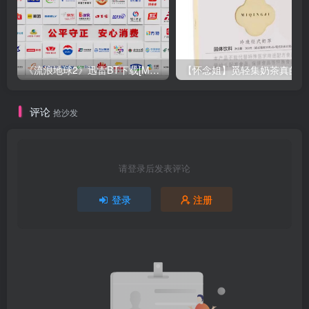
《流浪地球2》迅雷BT下载[MP4／1.12GB／2.35GB]高清]
【
评论
抢沙发
请登录后发表评论
登录
注册