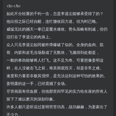
<b></b>
如此不分轻重的千钧一击，怎是李逍尘能够承受得了的？
他出招之际已经自醒，连忙撤收回力道。但为时已晚。
威猛无比的撼天一拳已是覆水难收。势头虽略有削减，但仍
旧打在了李逍尘的肉身上。
众人只见李逍尘如同被炸弹爆破了似的。全身的血肉、筋
骨、内脏和皮毛当场裂成了无数块，飞溅得到处都是，
一般的拳劲能够将人打飞。这不足为奇。可要想像姜明这
样，在人没被击飞之前，将其彻底毁灭，却是非常之难。
速度和力量若非极其强悍，是无法达到这种可怕的效果的。
姜明露的这一手，已经震撼了全场。
尽管画面有些血腥，但他那世间罕见的实力给在座的所有人
留下了难以磨灭的深刻印象。
许多人都只是听说过姜明劳苦功高，战功赫赫，为姜家出了
不少力。