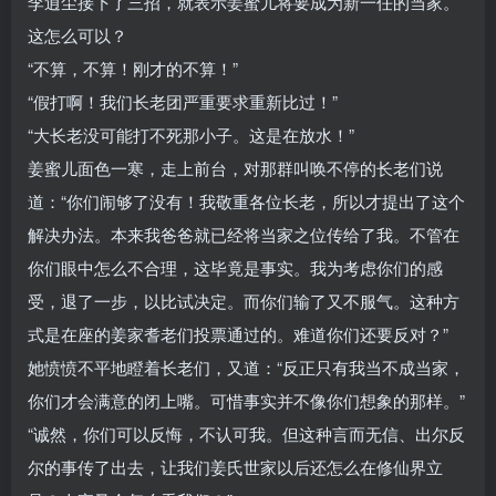
李逍尘接下了三招，就表示姜蜜儿将要成为新一任的当家。
这怎么可以？
“不算，不算！刚才的不算！”
“假打啊！我们长老团严重要求重新比过！”
“大长老没可能打不死那小子。这是在放水！”
姜蜜儿面色一寒，走上前台，对那群叫唤不停的长老们说
道：“你们闹够了没有！我敬重各位长老，所以才提出了这个
解决办法。本来我爸爸就已经将当家之位传给了我。不管在
你们眼中怎么不合理，这毕竟是事实。我为考虑你们的感
受，退了一步，以比试决定。而你们输了又不服气。这种方
式是在座的姜家耆老们投票通过的。难道你们还要反对？”
她愤愤不平地瞪着长老们，又道：“反正只有我当不成当家，
你们才会满意的闭上嘴。可惜事实并不像你们想象的那样。”
“诚然，你们可以反悔，不认可我。但这种言而无信、出尔反
尔的事传了出去，让我们姜氏世家以后还怎么在修仙界立