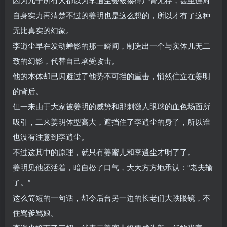
自身实力再清楚不过的姜明也是这么想的，所以才有了这种
无比真实的幻象。
李逍尘早在发动蝉影的那一瞬间，制造出一个与实体几无二
致的幻影，代替自己承受攻击。
他的本体却已闪避过了他势不可挡的重击，悄然伫立在姜明
的背后。
但一来由于大家被姜明的威势和那刺激人眼球的血色场面所
吸引，二来姜明体型高大，遮挡住了李逍尘的身子，所以谁
也没有注意到李逍尘。
不过这其中的原理，就只有姜蜜儿和李逍尘才明了了。
姜明见他还活着，暗自松了口气，大大方方地承认：“老夫输
了。”
这么简短的一句话，却令后台另一边的长老们大跌眼镜，不
住骂爹骂娘。