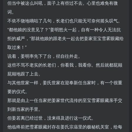
但当中被这么叫吼，面子上有些过不去。心里也难免有微
词。
不依不饶地嘀咕了几句，长老们也只能无可奈何摇头叹气。
“都他娘的没意见了？”姜明怒火一起，自有一种令人无法抗
拒的威严，“那就他娘的跟老夫一起去把姜家至宝雪雾眼藏给
取过来！”
说着，姜明率先下了台，径自往外走。
这些不骂不老实的长老们，你看我，我看你。然后就都屁颠
屁颠地跟了上去。
与其他世家一样，姜氏世家在迎奉新任当家时，有一个很重
要的仪式。
那就是由上一任当家把姜家世代流传的至宝雪雾眼藏亲手交
到新当家的手里。
但姜若离已经过世，没来得及进行这一仪式。
他临终前把雪雾眼藏封存在姜氏宗庙里的极秘机关室，给每