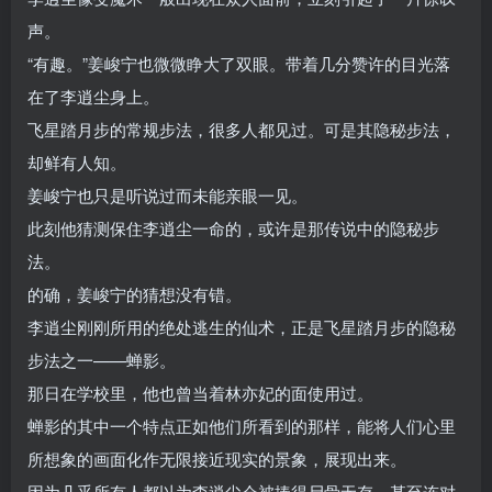
声。
“有趣。”姜峻宁也微微睁大了双眼。带着几分赞许的目光落
在了李逍尘身上。
飞星踏月步的常规步法，很多人都见过。可是其隐秘步法，
却鲜有人知。
姜峻宁也只是听说过而未能亲眼一见。
此刻他猜测保住李逍尘一命的，或许是那传说中的隐秘步
法。
的确，姜峻宁的猜想没有错。
李逍尘刚刚所用的绝处逃生的仙术，正是飞星踏月步的隐秘
步法之一——蝉影。
那日在学校里，他也曾当着林亦妃的面使用过。
蝉影的其中一个特点正如他们所看到的那样，能将人们心里
所想象的画面化作无限接近现实的景象，展现出来。
因为几乎所有人都以为李逍尘会被揍得尸骨无存，甚至连对