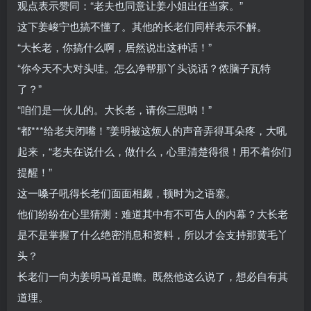
观点表示赞同：“老夫也同意让姜小姐出任当家。”
这下姜峻宁也搞不懂了。其他的长老们同样表示不解。
“大长老，你搞什么啊，居然说出这种话！”
“你今天不大对头哇。怎么净帮那丫头说话？侬脑子瓦特
了？”
“咱们是一伙儿的。大长老，请你三思呐！”
“都***给老夫闭嘴！”姜明被这烦人的声音弄得耳朵疼，大吼
起来，“老夫在说什么，做什么，心里清楚得很！用不着你们
提醒！”
这一嗓子吼得长老们面面相觑，顿时为之语塞。
他们纷纷在心里猜测：难道其中有不可告人的内幕？大长老
是不是掌握了什么绝密消息和资料，所以才会支持那黄毛丫
头？
长老们一向为姜明马首是瞻。既然他这么说了，想必自有其
道理。