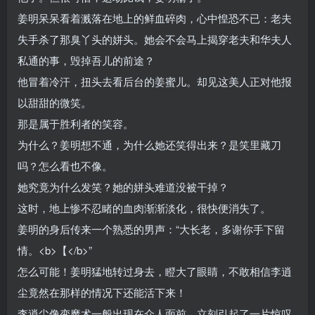
姜明呆呆看着溅落在地上的鲜血碎肉，心中惶恐不已：老夫
失手杀了那臭丫头的姘头。她会不会马上揭穿老夫和华夫人
私通的事，毁掉吾儿的前途？
他冒着冷汗，扭头去看后台的姜蜜儿。却见这美人正对他报
以甜甜的微笑。
那是属于胜利者的笑容。
为什么？姜明想不通，为什么她还笑得出来？是笑里藏刀
吗？怎么看也不像。
她究竟为什么发笑？她的姘头难道没被干掉？
这时，地上惨不忍睹的血肉渐渐淡化，很快便消失了。
姜明的身后传来一个熟悉的男声：“大长老，多谢你手下留
情。<b>【</b>”
怎么可能！姜明猛地转过身去，瞪大了眼睛，不敢相信李逍
尘竟然在那样的情况下还能活下来！
李逍尘像变魔术一般出现在众人面前，立刻引起了一片惊叹