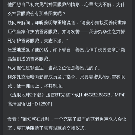
他回想自己初次见到神雷眼藏的情形，心里大为不解：为什
么神雷眼藏会有那些图案呢？
疑问未解间，却听姜明郑重地说道：“请姜小姐接受姜氏世家
历代当家守护的雪雾眼藏。并请发誓——我会穷毕生之力誓
死守护雪雾眼藏，矢志不渝。”
庄重地重复了他的话，许下誓言，姜蜜儿伸手便要去拿那颗
晶莹剔透的雪雾眼藏。
只须握住这颗至宝，当家之位便是姜蜜儿的了。
梅尔扎克暗暗向影部成员发了指令。只要姜蜜儿碰到雪雾眼
藏，便一拥而上，将其制服。
《流浪地球2下载》迅雷BT完整下载[1.45GB2.68GB／MP4]
高清国语版[HD1280P]
慢着！”谁知就在此时，一个充满了威严的苍老男声杀入会议
室，突兀地阻断了雪雾眼藏的交接仪式。