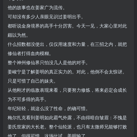
他的故事也在姜家广为流传。
可却没有多少人亲眼见识过姜明出手。
都听说金身境界的高手十分厉害。今天一见，大家心里对此
颇以为然。
什么招数都没使出，仅仅用速度和力量，在三招之内，就把
修仙者打得血肉模糊。
整个神州修仙界只怕没几人是他的对手。
姜峻宁是了解姜明的真正实力的。对此，他倒不会太惊讶。
只是可惜了自己的妹夫。
从他刚才的临敌表现来看，只要努力修炼，将来必定会成长
为不可多得的高手。
年纪轻轻，就这么没了性命，的确可惜。
梅尔扎克看到姜明如此霸气外露，不由得暗自皱眉：不愧是
姜氏世家的大长老。整个仙轮派，也只有太微师兄能够打败
他了。但很可惜，这场比试，姜明输了。