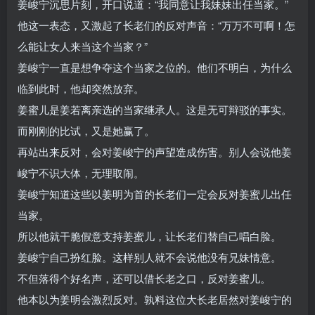
姜峻宁沉思片刻，开口说道：“我同意让我妹妹出任当家。”
他这一表态，又激起了长老们的反对声音：“万万不可啊！怎
么能让女人来当这个当家？”
姜峻宁一直是想争夺这个当家之位的。他们不明白，为什么
临到此时，他却突然放弃。
姜蜜儿是姜若离亲选的当家继承人。这是无可辩驳的事实。
而刚刚的比试，又是她赢了。
再站出来反对，会对姜峻宁的声望造成伤害。别人会说他姜
峻宁不识大体，无理取闹。
姜峻宁知道这些以姜明为首的长老们一定会反对姜蜜儿出任
当家。
所以他就干脆假意支持姜蜜儿，让长老们替自己唱白脸。
姜峻宁自己扮红脸。这样别人就不会说他没有兄妹情意。
不但落得个好名声，还可以借长老之口，反对姜蜜儿。
他本以为姜明会激烈反对。孰料这位大长老居然对姜峻宁的