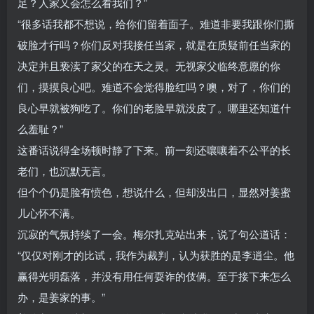
足？人家又会怎么看我们？”
“很多话我都不想说，给你们留着面子。难道非要我跟你们撕
破脸才行吗？你们反对我接任当家，就是在质疑前任当家的
决定并且亵渎了家父的在天之灵。无视家父临终意愿的你
们，摸摸良心吧。难道不会觉得脸红吗？噢，对了，你们的
良心早就被狗吃了。你们的老脸早就没皮了。哪里还知道什
么羞耻？”
这番话说得全场顿时静了下来。前一刻还嚷嚷着不公平的长
老们，也沉默无言。
但个个仍是脸有愤色，想说什么，但却没出口，显然对姜蜜
儿心怀不满。
沉寂的气氛持续了一会。梅尔扎克站出来，说了句公道话：
“仅仅对刚才的比试，我作为裁判，认为获胜的是李逍尘。他
赢得光明磊落，并没有用任何耍诈的伎俩。至于接下来怎么
办，是姜家的事。”