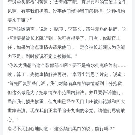
李逍尘头疼得叫苦道：“太卑鄙了吧。真是典型的官僚主义作
风啊。有事我们担着。没事他们就冲我们瞎指挥。这种机构
要来干嘛？”
唐瑶咳嗽两声，说道：“嗯哼，李部长，请注意您的措辞。这
些话要是被长老院听到，你可有得受了。再者，你新官上
任，如果为这点事情去请示他们，一定会被长老院认为你能
力不足。到时候说不定会被撤掉。”
“你以为我想当这个影部部长啊？要不是梅尔扎克临终前……
唉，算了，先把事情解决再说。”李逍尘沉思了片刻，说道：
“首先回复那些门派，我们对隐瞒真相的事情感到十分抱歉。
但这么做是为了把事情在小范围内解决。并且要告诉他们，
虽然我们损失惨重，但九幽已经在天目山庄被仙轮派和四大
世家击溃。现在我们正着手追击九幽的余党。请他们尽管放
心。”
唐瑶不无担心地问道：“这么颠倒黑白的说，能行吗？”