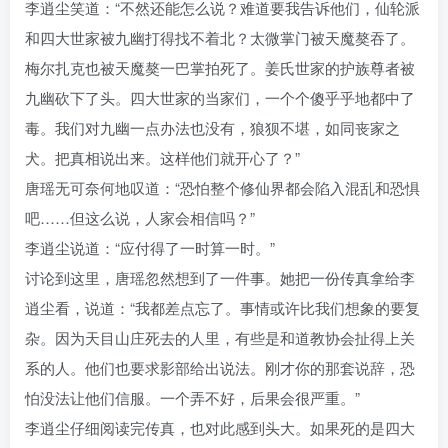
李逍尘笑道：“不然还能怎么说？难道要我告诉他们，仙轮派
和四大世家被九幽打得找不着北？太微掌门被天魔獒吞了。
梅尔扎克也被天魔獒一巴掌拍死了。姜氏世家的护族尊者被
九幽砍下了头。四大世家的当家们，一个个傻乎乎地都中了
毒。我们对九幽一点办法也没有，狼狈不堪，如同丧家之
犬。把真相说出来。这样他们就开心了？”
唐瑶无可奈何地叹道：“恐怕整个修仙界都会陷入混乱和恐惧
吧……但这么说，人家会相信吗？”
李逍尘说道：“应付得了一时算一时。”
讨论到这里，唐瑶忽然想到了一件事。她把一份传真拿给李
逍尘看，说道：“我都差点忘了。事情或许比我们想象的要复
杂。因为天目山庄死去的人里，有些是和道教协会扯得上关
系的人。他们也要求影部给出说法。刚才你的那套说辞，恐
怕没法让他们信服。一个弄不好，后果会很严重。”
李逍尘仔细阅读完传真，也对此感到头大。如果死的是四大