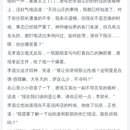
嘭的一声，重重关上了门，唐瑶把李逍尘扔到舒适的老板椅
上，没好气地说道：“天目山庄的事情，我都已经知道了。对
于前任部长遭逢的不幸，我表示遗憾。但现在不是悲痛的时
候。事态已经很严重了。神州修仙界的各门各派，但凡有点
名头的，都打电话过来询问过。如何处理，请你下指示……
喂，你往哪里看？”
见李逍尘毫无反应，一双眼睛直勾勾盯着自己的胸部看，唐
瑶拿起文件，给了他一个爆栗。
李逍尘这才回神，笑道：“谁让你穿得那么性感？这明显是在
诱-惑我嘛。大冬天的，穿这么少，不冷吗？”
在心里小小窃喜了一下，唐瑶又装出一副不苟言笑的模样，
说道：“现在我们谈的是公事。请你正经一点，李部长。”
李逍尘也知道现在不是说闲话的时候。他收了玩笑，正色
道：“我需要了解一下仙轮派和影部的伤亡情况。能告诉我
吗？”