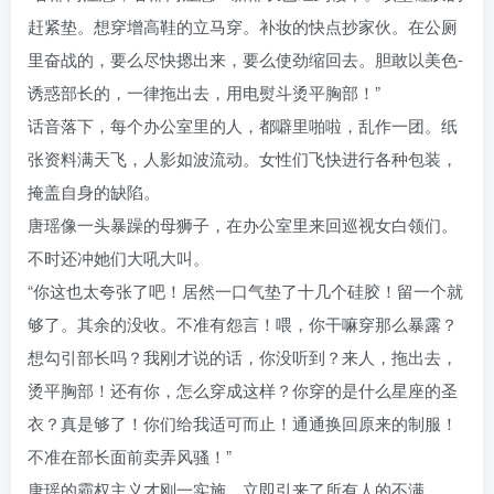
赶紧垫。想穿增高鞋的立马穿。补妆的快点抄家伙。在公厕
里奋战的，要么尽快摁出来，要么使劲缩回去。胆敢以美色-
诱惑部长的，一律拖出去，用电熨斗烫平胸部！”
话音落下，每个办公室里的人，都噼里啪啦，乱作一团。纸
张资料满天飞，人影如波流动。女性们飞快进行各种包装，
掩盖自身的缺陷。
唐瑶像一头暴躁的母狮子，在办公室里来回巡视女白领们。
不时还冲她们大吼大叫。
“你这也太夸张了吧！居然一口气垫了十几个硅胶！留一个就
够了。其余的没收。不准有怨言！喂，你干嘛穿那么暴露？
想勾引部长吗？我刚才说的话，你没听到？来人，拖出去，
烫平胸部！还有你，怎么穿成这样？你穿的是什么星座的圣
衣？真是够了！你们给我适可而止！通通换回原来的制服！
不准在部长面前卖弄风骚！”
唐瑶的霸权主义才刚一实施，立即引来了所有人的不满。