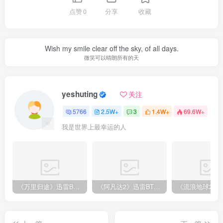
点赞
0
分享
收藏
Wish my smile clear off the sky, of all days.
微笑可以晴朗所有的天
yeshuting
关注
5766
2.5W+
3
1.4W+
69.6W+
我是世界上最幸运的人
《万里归途》迅雷BT完整下载[mp3／3.14GB／2.15GB
《阿凡达2》迅雷BT完整下载[MP4／3.12GB／5.35GB]中