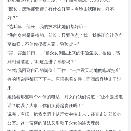
“部长，唐瑶那骚蹄子有什么好嘛～今晚由我陪你，好不
好？”
“选我嘛，部长。我的技术比她们都好哦～”
“我的身材是最棒的。部长，只要你点了我，我保证会让你宾
至如归，不信你摸摸人家，验验货～”
“宾、宾至如归……”被众女倒贴上来的李逍尘以手捂额，感
到相当尴尬，“我这是进了青楼吗？”
“都给我回到自己的岗位上工作！”一声震天动地的咆哮把所
有的嘈杂声都压了下去。唐瑶抱着文件，面满怒容地走了过
来。
她指着那些响个不停的电话，对女白领们说道：“还不去接电
话？耽误了大事，你们负得起责任吗！”
说完，唐瑶一把将李逍尘从群女中拉出来，径直走进部长办
公室。这一蛮横的做法又引动了众女的连天埋怨。