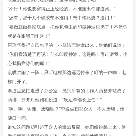
“不行！你也要穿得正正经经的。不准露出你那道沟。”
“还有，那十几个硅胶垫不准用！想中饱私囊？没门！”
“要做就做得彻底点。把你包包里的印度神油也扔了！不然你
就是在跟我们作秀！”
唐瑶气得把自己包里的一小瓶洁面油拿出来，对她们说道：
“你们看清楚了再说！什么印度神油，这是吗！再诽谤我，小
心我撕烂你们的嘴！”
乱哄哄闹了一阵，只听电梯那边远远传来了叮的一声响，电
梯门开了。
李逍尘急忙走进了办公室，见到所有的工作人员整齐站成了
两排，齐齐对他施礼说道：“欢迎李部长上任！”
“啊、啊，谢谢。唐瑶呢？”李逍尘扫视众人，不见唐瑶，便
随口一问。
谁知这问题却引起了众人的激烈反应。她们纷纷黏上来，使
劲把娇躯往李逍尘身上凑。个个面带幽怨地叽喳起来。