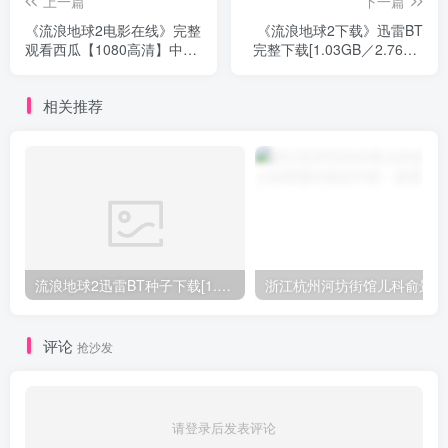
上一篇
下一篇
《流浪地球2电影在线》完整
《流浪地球2下载》迅雷BT
观看西瓜【1080高清】中字
完整下载[1.03GB／2.76GB
熟肉
／]
相关推荐
流浪地球2迅雷BT种子下载[1.47GB／2.65GB／Mp4]完整无
浙
评论
抢沙发
请登录后发表评论