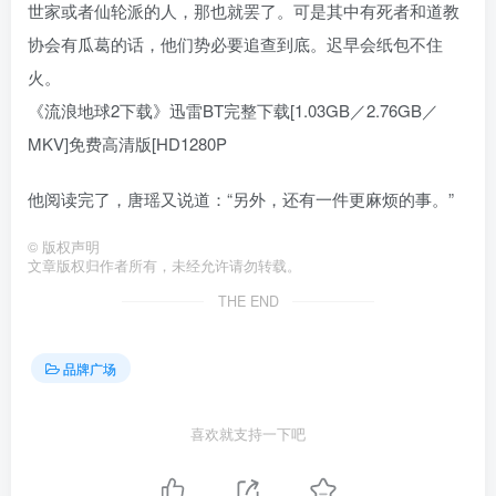
世家或者仙轮派的人，那也就罢了。可是其中有死者和道教
协会有瓜葛的话，他们势必要追查到底。迟早会纸包不住
火。
《流浪地球2下载》迅雷BT完整下载[1.03GB／2.76GB／
MKV]免费高清版[HD1280P
他阅读完了，唐瑶又说道：“另外，还有一件更麻烦的事。”
©
版权声明
文章版权归作者所有，未经允许请勿转载。
THE END
品牌广场
喜欢就支持一下吧