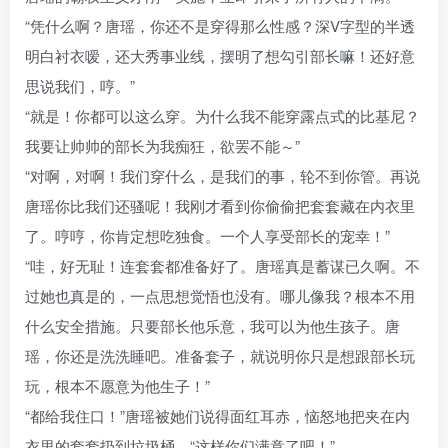
“凭什么啊？唐瑶，你还不是穿得那么性感？深V字型的半透
明白衬衣嗳，还大秀事业线，摆明了想勾引部长嘛！还好意
思说我们，哼。”
“就是！你都可以这么穿。为什么我不能穿露点式的比基尼？
我要让帅帅的部长为我痴狂，欲罢不能～”
“对啊，对啊！我们穿什么，是我们的事，轮不到你管。再说
唐瑶你比我们还骚呢！我刚才看到你偷偷把套套藏在内衣里
了。哼哼，你肯定想吃独食。一个人享受部长的宠幸！”
“哇，好无耻！连套套都准备好了。唐瑶真是蓄谋已久啊。不
过她也真是的，一点思想觉悟也没有。哪儿像我？根本不用
什么安全措施。只要部长他乐意，我可以为他生孩子。唐
瑶，你还是洗洗睡吧。准备套子，就说明你只是想跟部长玩
玩，根本不愿意为他生子！”
“都给我住口！”唐瑶被她们说得面红耳赤，恼怒地把夹在内
衣里的套套扔到垃圾桶，“这样你们满意了吧！”