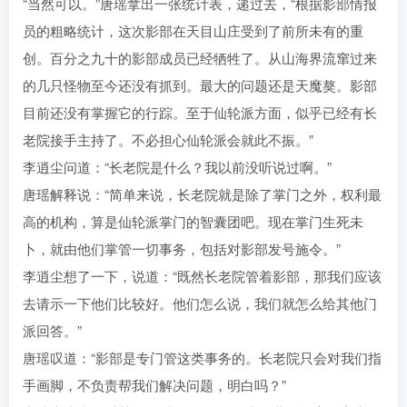
“当然可以。”唐瑶拿出一张统计表，递过去，“根据影部情报
员的粗略统计，这次影部在天目山庄受到了前所未有的重
创。百分之九十的影部成员已经牺牲了。从山海界流窜过来
的几只怪物至今还没有抓到。最大的问题还是天魔獒。影部
目前还没有掌握它的行踪。至于仙轮派方面，似乎已经有长
老院接手主持了。不必担心仙轮派会就此不振。”
李逍尘问道：“长老院是什么？我以前没听说过啊。”
唐瑶解释说：“简单来说，长老院就是除了掌门之外，权利最
高的机构，算是仙轮派掌门的智囊团吧。现在掌门生死未
卜，就由他们掌管一切事务，包括对影部发号施令。”
李逍尘想了一下，说道：“既然长老院管着影部，那我们应该
去请示一下他们比较好。他们怎么说，我们就怎么给其他门
派回答。”
唐瑶叹道：“影部是专门管这类事务的。长老院只会对我们指
手画脚，不负责帮我们解决问题，明白吗？”