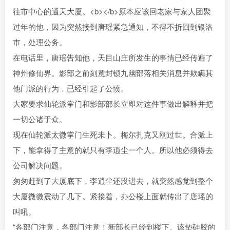
往市中心的通天大厦。<b></b>原本应该回老家与家人团聚
过年的他，因为突然接到唐瑶紧急通知，不得不折回到银洛
市，处理公务。
在电话里，唐瑶告知他，天目山庄所发生的事情已经传遍了
神州修仙界。影部之前刻意封锁九幽部落相关消息并欺瞒其
他门派的行为，已经引起了公愤。
大家要求仙轮派掌门和影部部长立即对这件事做出解释并把
一切公诸于众。
现在仙轮派太微掌门生死未卜。梅尔扎克又刚过世。合派上
下，能拿得了主意的就只有李逍尘一个人。所以他必须得去
公司解决问题。
匆匆赶到了大厦底下，李逍尘还没进去，就突然感觉到整个
大厦微微震动了几下。紧接着，办公楼上面就传出了唐瑶的
叫吼。
“各部门注意，各部门注意！新部长已经到楼下。该垫硅胶的