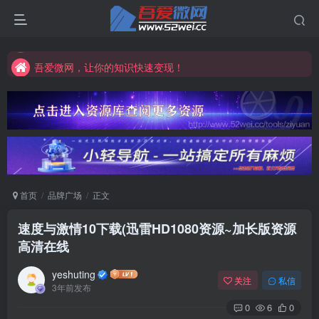
吾爱微网，让你的知识快速变现！
吾爱微网，链接客户就是这么简单！
吾爱微网，让你的知识快速变现！
首页
品牌广场
正文
速度与激情10下载(迅雷HD1080资源~加长版资源
高清在线
yeshuting
关注
私信
3年前发布
0
6
0