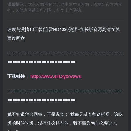
温馨提示
：本站发布所有内容均由发布者发布，除本站官方内容
外，其他内容请自行斟酌，切勿上当受骗。
速度与激情10下载(迅雷HD1080资源~加长版资源高清在线
百度网盘
============================================
==========================
下载链接
：
http://www.siii.xyz/waws
============================================
==========================
她不知道怎么回答，于是说道：“我每天基本都这样呀，该吃
饭的时候吃饭，没有什么特别的，我不懂您为什么要这么