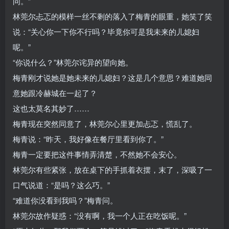
问。”
林莞尔忐忑的模样一丝不剩的落入了梅青的眼重，她笑了笑
说：“关心你一下你不行吗？毕竟你可是我未来的儿媳妇
呢。”
“你说什么？”林莞尔诧异的望向她。
梅青刚才说她是她未来的儿媳妇？这是几个意思？难道她同
意她跟冷赫城在一起了？
这也太莫名其妙了……
梅青现在突然同意了，林莞尔心里更加忐忑，慌乱了。
梅青说：“昨天，我好像在餐厅里看到你了。”
梅青一定要把这件事情弄清楚，不然她不会安心。
林莞尔有些紧张，放在桌下的手抓着衣摆，末了，深吸了一
口气说道：“是吗？这么巧。”
“难道你没看到我吗？”梅青问。
林莞尔故作疑惑：“没有啊，我一个人正在吃饭呢。”