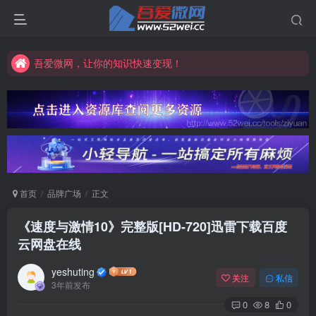
吾爱微网，让你的知识快速变现！
吾爱微网，链接客户就是这么简单！
吾爱微网，让你的知识快速变现！
首页
品牌广场
正文
《速度与激情10》完整版[HD-720]迅雷下载百度
云网盘在线
yeshuting
关注
私信
3年前发布
0
8
0