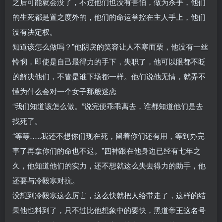
之后可能就会没了，不过他们也没有害怕，做为杀手，他们
的生死都是置之度外的，他们的命运掌控在主人手上，他们
没有决定权。
知道该怎么做吗？”他阴戾的笑容让人不寒而栗，他没有一丝
怜悯，即使是自己最得力的手下，失职了，他可以眼都不眨
的解决他们，不管是谁下场都一样。他们说他无情，就弄不
懂为什么会对一个女子那般迷恋
“我们知道该怎么做。”说完便乖乖离去，谁都知道他们是去
找死了。
“等等…..我还不想你们现在死，留着你们还有用，等到办完
事了再拿你们的命也不迟。”四神跟在他身边已经有七年之
久，他知道他们的实力，还不想就这么失去得力的助手，他
还要与冷毅寒对抗。
没想到冷毅寒这么厉害，这么快就把人给带走了，这样的结
果他也料到了，只不过比他想象中的要快，黑道帝王这名号