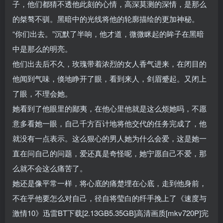
子，他们都猜不透他此刻的心情，高深莫测的深情，是那么
的桀骜不驯。黑暗中的光线将他的轮廓描绘的更加神秘。
“你们出去。”沉默了半响，他才道，微微眯起的眸子在黑暗
中是那么的明亮。
他们出去后不久，玫瑰带着浓烈的女人香气进来，在闭目的
他闻到气味，倏地睁开了眼，看到来人，剑眉蹙起。又闭上
了眼，不理会她。
她看到了他眼里的鄙夷，在他心里他就是这么烦她吗，不愿
意多看她一眼，自己千方百计地将他交代的任务完成了，他
就没有一点表示。这么狠心的男人她为什么会爱，这是她一
直在问自己的问题，爱还真是奇怪呢，她宁愿自己不爱，那
么就不会这么痛苦了。
她还是像平常一样，将心底的痛楚埋在心底，走到他身前，
不在乎他要怎么对自己，径自将莹白的纤手挽上了《速度与
激情10》迅雷BT下载[2.13GB5.35GB]高清画质[mkv720P]完