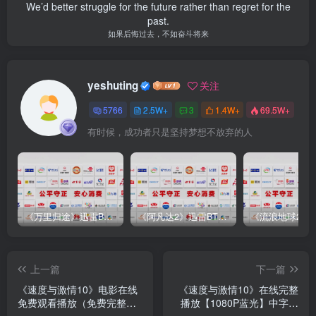
We’d better struggle for the future rather than regret for the
past.
如果后悔过去，不如奋斗将来
yeshuting
关注
5766
2.5W+
3
1.4W+
69.5W+
有时候，成功者只是坚持梦想不放弃的人
《万里归途》迅雷BT完整下载[mp3／3.14GB／2.15GB
《阿凡达2》迅雷BT完整下载[MP4／3.12GB／5.35GB]中
上一篇
下一篇
《速度与激情10》电影在线
《速度与激情10》在线完整
免费观看播放（免费完整）
播放【1080P蓝光】中字已
【
完结