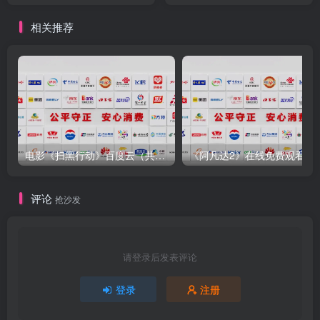
相关推荐
电影《扫黑行动》百度云（共享）网盘【完整1080P国语】无删减
《阿凡达2》在线免费观看播放
评论
抢沙发
请登录后发表评论
登录
注册