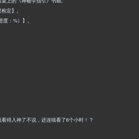
矮桌上的《神秘学指引》书籍。
过检定】。
进度：%）】。
。
就看得入神了不说，还连续看了6个小时！？