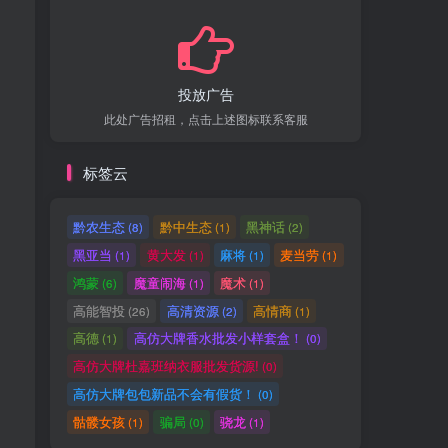
投放广告
此处广告招租，点击上述图标联系客服
标签云
黔农生态
黔中生态
黑神话
(8)
(1)
(2)
黑亚当
黄大发
麻将
麦当劳
(1)
(1)
(1)
(1)
鸿蒙
魔童闹海
魔术
(6)
(1)
(1)
高能智投
高清资源
高情商
(26)
(2)
(1)
高德
高仿大牌香水批发小样套盒！
(1)
(0)
高仿大牌杜嘉班纳衣服批发货源!
(0)
高仿大牌包包新品不会有假货！
(0)
骷髅女孩
骗局
骁龙
(1)
(0)
(1)