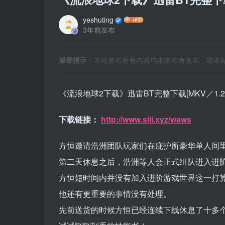
yeshuting
3年前发布
温馨提示
：本站发布所有内容均由发布者发布，除本
《流浪地球2下载》迅雷BT完整下载[MKV／1.23
下载链接
：
http://www.siii.xyz/waws
方恒邀请浩洲团队玩家们在庇护所豪华单人间
第二天休息之后，浩洲等人会正式组队进入进
方恒短时间内并没有加入进阶游戏世界这一打
他还有更重要的事情没有处理。
先前送货的时候方恒已经连续下线休息了十多