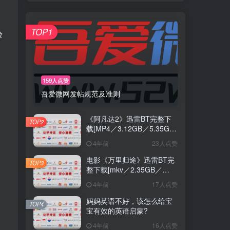
TOP1
验
159人点赞
吾爱微网发帖规范及准则
《阿凡达2》迅雷BT完整下
TOP2
载[MP4／3.12GB／5.35GB]
中
4年前
23人点赞
电影《万里归途》迅雷BT完
TOP3
整下载[mkv／2.35GB／
3.68GB] 蓝光
4年前
17人点赞
妈妈英语不好，该怎么给宝
TOP4
宝有效的英语启蒙?
4年前
16人点赞