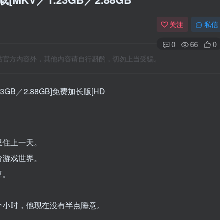
关注
私信
0
66
0
站官方内容外，其他内容请自行斟酌，切勿上当受骗。
GB／2.88GB]免费加长版[HD
里住上一天。
阶游戏世界。
算。
个小时，他现在没有半点睡意。