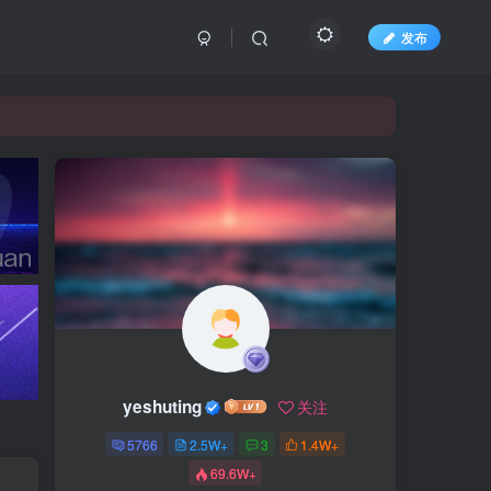
发布
yeshuting
关注
5766
2.5W+
3
1.4W+
69.6W+