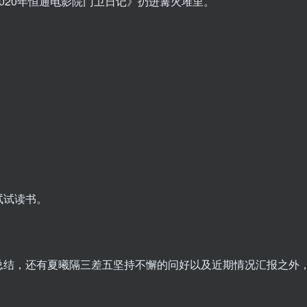
020年恒通电影院门卫日记》扔进篝火堆里。
试试读书。
总结，还有夏曦隔三差五坚持不懈的问好以及近期情况汇报之外