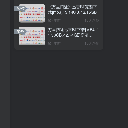
《万里归途》迅雷BT完整下
TOP5
载[mp3／3.14GB／2.15GB
4年前
16人点赞
万里归途迅雷BT下载[MP4／
TOP6
1.93GB／2.74GB]高清
[HD1024p／
4年前
15人点赞
，