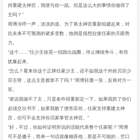
持重建太神宫，我便与你一战。但是这么大的事情你做得了
主吗？”
周博冷哼一声，淡淡的道。为了将太神宫重新组建起来，对
抗未来不可预测的诸多变数，他倒是很想拉拢任家的天眼势
力。
“这个……”任少主徐晃一招跳出战圈，停止继续争斗，有些
犹豫起来。
“怎么？看来你这个正牌任家少主，还不如我这个外姓贝宗少
宗主呀，这点主意都拿不了吗？”周博轻蔑一笑，反将对方一
军。
“谁说我做不了主，只是条件得重新定一下。如果我胜了你们
必须交出书字，如果我败了便答应你，任家支持重建太神
宫，但可不会支持你贝家掌管太神宫。”
“好，不过，你如何证明所说的话能代表整个任家呢？”周博
可不是傻子，简单一句话就像糊弄他，那是不可能的，空口