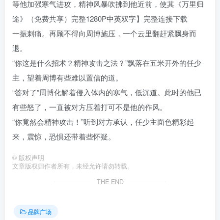
等他加强寒气进攻，精神风暴吹拂到他近前，使其《万里归
途》（免费共享）完整1280P中英双字】完整连接下载
一振刺痛。再顾不得向周博施压，一个云里翻赶紧飘身而
退。
“你这是什么招术？精神攻击之法？”飘落在五米开外的任少
主，望着周博有些难以置信的道。
“答对了”周博化解着侵入体内的寒气，低沉道。此时的他已
有些怒了，一直被对方压着打可不是他的作风。
“你竟然会精神攻击！”听到对方承认，任少主面色精彩起
来，震惊，恐惧还带着些怀疑。
©
版权声明
文章版权归作者所有，未经允许请勿转载。
THE END
品牌广场