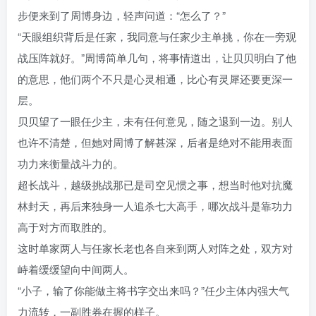
步便来到了周博身边，轻声问道：“怎么了？”
“天眼组织背后是任家，我同意与任家少主单挑，你在一旁观
战压阵就好。”周博简单几句，将事情道出，让贝贝明白了他
的意思，他们两个不只是心灵相通，比心有灵犀还要更深一
层。
贝贝望了一眼任少主，未有任何意见，随之退到一边。别人
也许不清楚，但她对周博了解甚深，后者是绝对不能用表面
功力来衡量战斗力的。
超长战斗，越级挑战那已是司空见惯之事，想当时他对抗魔
林封天，再后来独身一人追杀七大高手，哪次战斗是靠功力
高于对方而取胜的。
这时单家两人与任家长老也各自来到两人对阵之处，双方对
峙着缓缓望向中间两人。
“小子，输了你能做主将书字交出来吗？”任少主体内强大气
力流转，一副胜券在握的样子。