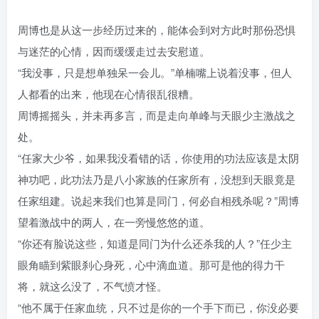
周博也是从这一步经历过来的，能体会到对方此时那份恐惧
与迷茫的心情，因而缓缓走过去安慰道。
“我没事，只是想单独呆一会儿。”单楠嘴上说着没事，但人
人都看的出来，他现在心情很乱很糟。
周博摇摇头，并未再多言，而是走向单峰与天眼少主激战之
处。
“任家大少爷，如果我没看错的话，你使用的功法应该是太阴
神功吧，此功法乃是八小家族的任家所有，没想到天眼竟是
任家组建。说起来我们也算是同门，何必自相残杀呢？”周博
望着激战中的两人，在一旁慢悠悠的道。
“你还有脸说这些，知道是同门为什么还杀我的人？”任少主
眼角瞄到紫眼刹心身死，心中滴血道。那可是他的得力干
将，就这么没了，不气愤才怪。
“他不属于任家血统，只不过是你的一个手下而已，你没必要