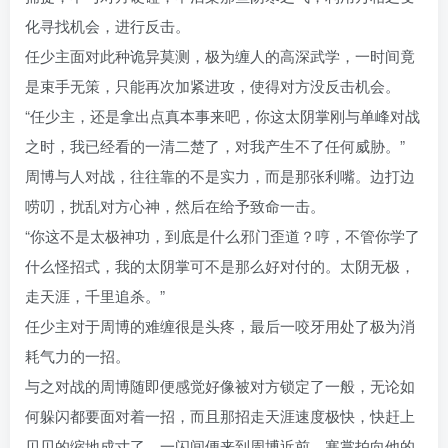
化寻找机会，进行反击。
任少主面对此种诡异莫测，极为缠人的高深武学，一时间竟
是束手无策，只能再次加紧进攻，使得对方没反击机会。
“任少主，还是拿出点真本事来吧，你这太阴掌刚与单峰对战
之时，我已经看的一清二楚了，对我产生不了任何威胁。”
周博与人对战，往往靠的不是实力，而是那张利嘴。边打边
唠叨，扰乱对方心神，然后在给予致命一击。
“你这不是太极神功，到底是什么邪门歪道？哼，不管你学了
什么怪招式，我的太阴掌可不是那么好对付的。太阴无极，
走天涯，千里追杀。”
任少主对于周博的难缠很是头疼，最后一咬牙用处了极为消
耗气力的一招。
与之对战的周博随即便感觉好像被对方锁定了一般，无论如
何躲闪都要面对着一招，而且那招走天涯速度极快，快赶上
贝贝的缩地成寸了，一闪间便来到周博近前，寒掌拍向他的