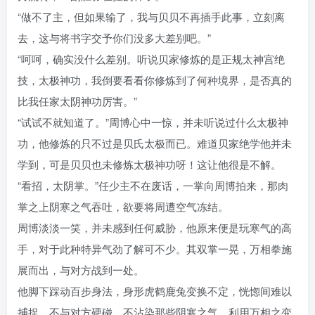
“做不了主，但如果输了，我与贝贝不再插手此事，立刻离
去，这与将书字交予你们没多大差别吧。”
“呵呵，确实没什么差别。听说贝家修炼的是正规太神宫绝
技，太极神功，我倒要看看你修炼到了何种境界，是否真的
比我任家太阴神功厉害。”
“试试不就知道了。”周博心中一惊，并未听说过什么太极神
功，他修炼的只不过是贝氏太极而已。难道贝家绝学他并未
学到，可是贝贝也未修炼太极神功呀！这让他很是不解。
“看招，太阴掌。”任少主不在废话，一掌向周博拍来，那肉
掌之上阴寒之气吞吐，欲要将周遭空气冻结。
周博淡淡一笑，并未感到任何威胁，他原来便是玩寒气的高
手，对于此种特异气劲了解可不少。其双掌一晃，万相拳施
展而出，与对方战到一处。
他脚下踩动百步身法，身形虎鹤鹿兔变换不定，恍惚间难以
捕捉，不与对方硬碰，不沾染那些阴寒之气，利用万相之变