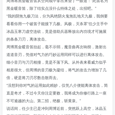
周博将黑金暖音笛从空间戒中拿出来望了一眼道：“此笛名为
黑金暖音笛，除了结实点没什么特殊之处，出招吧。”
“我的阴煞九极刀法，分为风绝阴火鬼煞乱地天九极，我倒要
看看你用一个破笛子能接下几极。风极，灭杀罩”任少主手中
冰晶玉寒刀虚空连砍，竟是借助兵器释放出内功境才可施展
的条条刀刃，离体攻击。
周博黑金暖音笛抬起，毫不示弱，魔音曲再次响彻，激射出
道道音刃，凭借对气力的巧妙运用同样可以进行离体攻击。
细小音刃与刀刃相撞，竟是不落下风。从外表来看威力似乎
相差很大，但周博的音刃极为凝结，将气的攻击力增加了几
倍，硬是将刀刃尽数击散而去。
“没想到你对气的运用如此精妙，仅凭八介便能离体攻击，简
直是奇才，不过今天你注定要败，我将成为你修行路上一座
不可逾越的大山。第二招，绝极，斩黄泉。”
说话间，任少主已是冲到周博近前，突然跃上高空，冰晶玉