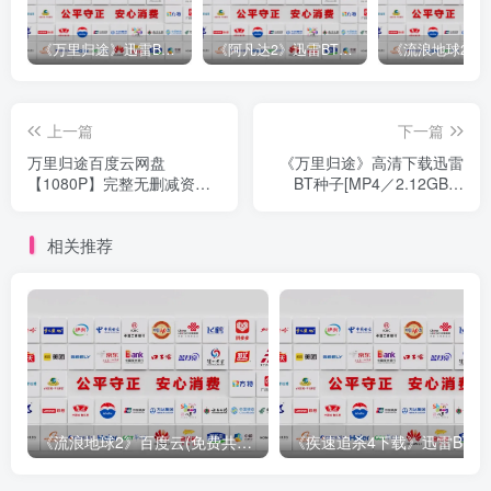
《万里归途》迅雷BT完整下载[mp3／3.14GB／2.15GB
《阿凡达2》迅雷BT完整下载[MP4／3.12GB／5.35GB]中
上一篇
下一篇
万里归途百度云网盘
《万里归途》高清下载迅雷
【1080P】完整无删减资源
BT种子[MP4／2.12GB／
迅雷下载百度云网
5.35GB]网
相关推荐
《流浪地球2》百度云(免费共享)百度云【1280P加长版下载
《疾速追杀4下载》迅