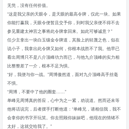
无凭，没有任何价值。
“这是我父亲的天眼令，是天眼的最高令牌，仅此一块。如果
你能打赢我，天眼令便暂且交予你，到时我父亲便不得不去
参见重建太神宫之事将此令牌拿回来。如此可够诚意？”
任少主拿出一块白玉镶金令牌道，其脸上的轻蔑之色，似在
说小子，我拿出此令牌又如何，你根本战胜不了我。他早已
看出周博只不是八介顶峰功力而已，与他九介顶峰的实力相
比整整差了一介，根本不足为惧。
“好，我便与你一战。”周博傲然道，面对九介顶峰高手丝毫
不惧。
“周博，不要中了他的圈套……”
单峰见周博真的答应，心中为之一紧，劝说道。然而还未等
他将话说完，后者摆手打断他道：“单峰兄，请相信我，我不
会拿你的书字开玩笑。你去照顾你妹妹吧，他现在的情绪不
太好，这就交给我了。”