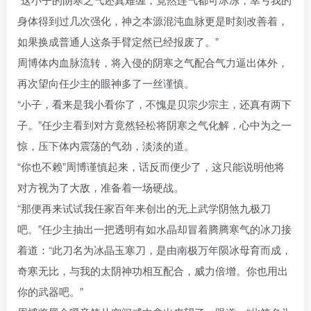
身体得到过几次强化，神之本源混沌血脉更是时刻改善着，
如果换成普通人这条手臂定然已经报废了。”
周博体内血脉流转，将入侵的阴寒之气配合气力逼出体外，
再次望向任少主的眼神多了一丝谨慎。
“小子，看来是我小看你了，不愧是贝宗少宗主，还真有两下
子。”任少主看到对方竟然轻松将阴寒之气化解，心中为之一
惊，压下体内震荡的气劲，淡淡的道。
“你也不赖”周博谨慎起来，话反而便少了，这只能说明他将
对方视为了大敌，准备着一场硬战。
“那便再来试试我任家百年来创出的无上武学阴煞九极刀
吧。”任少主抽出一把透明有如水晶却冒着腾腾寒气的冰刀接
着道：“此刀名为冰晶玉寒刀，是由南极万年陨冰母育而成，
奇寒无比，与我的太阴神功相互配合，威力倍增。你也用出
你的武器吧。”