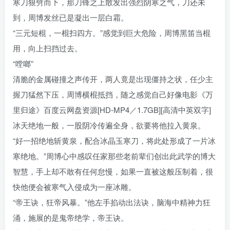
寒刀狠劈而下，那刀锋之上散发出强烈阴寒之气，刀还未
到，周博发丝已是凝出一层白霜。
“三元短棍，一棍扫四方。”感觉到巨大危险，周博黑笛当棍
用，向上扫挡过去。
“嘡啷”
清脆的金属碰撞之声传开，两人竟是出现僵持之状，任少主
握刀猛然下压，周博横棍抵挡，随之感觉自己好像电影《万
里归途》百度云网盘资源[HD-MP4／1.7GB][高清中英双字]
冰天绝地一般，一股阴冷传遍全身，欲要将他拉入黄泉。
“好一招绝地斩黄泉，配合冰晶玉寒刀，将此处形成了一片冰
寒绝地。”周博心中感叹任家那些老前辈们创出此武学的博大
智慧，手上却不敢有任何怠慢，如果一直被这般压制着，很
快他便会被寒气入侵成为一座冰雕。
“帝王诀，狂帝风暴。”他左手掐动出法诀，脑海中精神力狂
涌，施展的是鬼帝绝学，帝王诀。