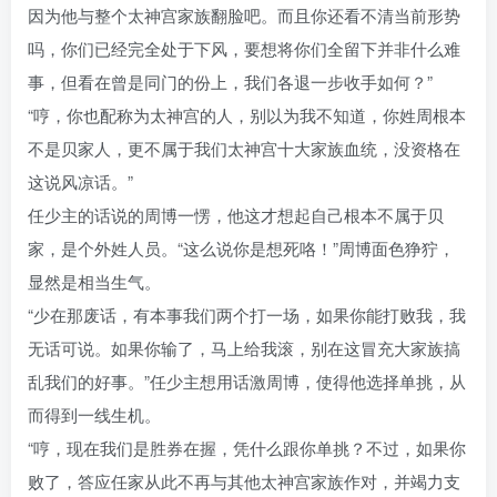
因为他与整个太神宫家族翻脸吧。而且你还看不清当前形势
吗，你们已经完全处于下风，要想将你们全留下并非什么难
事，但看在曾是同门的份上，我们各退一步收手如何？”
“哼，你也配称为太神宫的人，别以为我不知道，你姓周根本
不是贝家人，更不属于我们太神宫十大家族血统，没资格在
这说风凉话。”
任少主的话说的周博一愣，他这才想起自己根本不属于贝
家，是个外姓人员。“这么说你是想死咯！”周博面色狰狞，
显然是相当生气。
“少在那废话，有本事我们两个打一场，如果你能打败我，我
无话可说。如果你输了，马上给我滚，别在这冒充大家族搞
乱我们的好事。”任少主想用话激周博，使得他选择单挑，从
而得到一线生机。
“哼，现在我们是胜券在握，凭什么跟你单挑？不过，如果你
败了，答应任家从此不再与其他太神宫家族作对，并竭力支