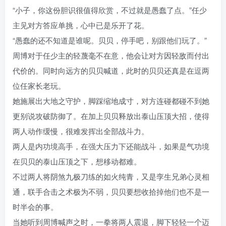
“小子，你这份胆识很值得欣赏，不过就是愚蠢了点。”任少
主见对方答应单挑，心中已是乐开了花。
“愚蠢的还不知道是谁呢。贝贝，停手吧，别跟他们玩了。”
周博对于任少主的轻蔑毫不在意，他会让对方因轻敌而付出
代价的。同时向远方的贝贝喊道，此时的贝贝还真是在逗两
位任家长老玩。
她施展出大地之守护，脚踩缩地成寸，对方连碰都碰不到她
更别说攻破防御了。在加上贝贝释放出泰山压顶大招，使得
两人动作缓慢，很难发挥出全部战斗力。
两人是内功境高手，在强大压力下还能战斗，如果是气功境
在贝贝的泰山压顶之下，想移动都难。
不过两人将阴煞九极刀练的如火纯青，又是孪生兄弟心灵相
通，联手合击之术极为不弱，贝贝要想收拾掉他们也不是一
时半会的事。
当她听到周博喊声之时，一拳将两人震退，脚下轻轻一个迈