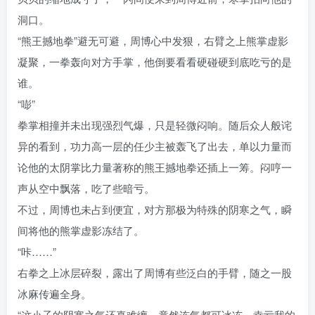
洞口。
“熊王撼地拳”避无可避，周博心中发狠，右臂之上熊掌虚影
凝聚，一拳轰向对方手掌，他倒要看看硬碰硬到底吃亏的是
谁。
“嘭”
拳掌相撞并未出现强烈气爆，只是轻微闷响。随后众人般诧
异的看到，功力高一层的任少主被轰飞了出去，单以力量而
论他的太阴掌比力量著称的熊王撼地拳还插上一筹。闷哼一
声从空中飘落，吃了些暗亏。
不过，周博也未占到便宜，对方那极为特殊的阴寒之气，瞬
间将他的熊掌虚影冻结了。
“咔……”
右拳之上冰层碎裂，露出了周博有些泛白的手臂，随之一股
冰麻传遍全身。
“这小子的阴寒之气还真难缠，竟然连气都可冰冻，幸亏我的