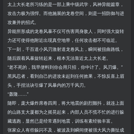
太上大长老所习练的是一部上乘中级武学，风神异能篇章，
攻击力极为强悍。而他施展的龙卷空间，则是一招防御与进
攻兼并的招式。
异能所形成的龙卷风暴不仅可伤害周身敌人，同时强大旋转
力还可使得他附近出现真空地带，任何攻击都不可临近。
下一刻，千百道小风刃激射道龙卷风上，瞬间被扭曲路线，
随后跟着风暴旋转起来，根本无法靠近太上大长老。
“老不死的，我早便料到你会用只招，你中计了。风刃爆。”
黑风忍者，看到自己的进攻未起到任何效果，不惊反喜上眉
头，手捏法诀引爆了风暴内的万千风刃。
“轰隆……”
随即，庞大爆炸席卷四周，将大地震的剧烈颤抖，就连上面
的山路支大厦都为之摇晃起来，内部人员不慌不忙的进行躲
藏逃跑，显然已是经常遇到地震，训练有素经验丰富。
张家众人有些躲闪不及，被波及到瞬间便被强大风力撕扯成