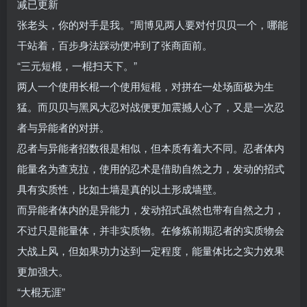
减已更新
张老头，你的对手是我。”周博见两人要对付贝贝一个，哪能
干站着，百步身法踩动便冲到了张商面前。
“三元短棍，一棍扫天下。”
两人一个使用长棍一个使用短棍，对拼在一处场面极为生
猛。而贝贝与黑风大忍对战便更加震撼人心了，又是一次忍
者与异能者的对拼。
忍者与异能者招数很是相似，但本质有着大不同。忍者体内
能量名为查克拉，使用的忍术是借助自然之力，发动的招式
具有实质性，比如土墙是真的以土形成墙壁。
而异能者体内的是异能力，发动招式虽然也带有自然之力，
不过只是能量体，并非实质物。在修炼前期忍者的实质物会
大战上风，但如果功力达到一定程度，能量体比之实力效果
更加强大。
“大棍无涯”