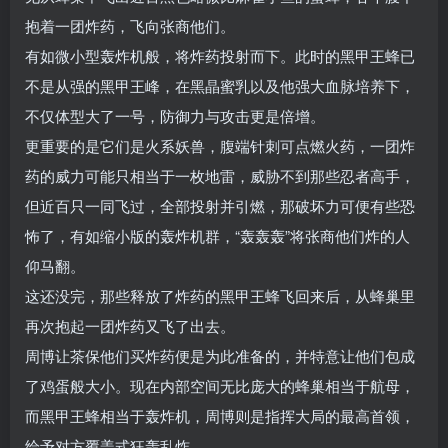
抱着一团炸药，飞向张商他们。
有如微小型轰炸机般，将炸药投射而下。此时的黑甲王蜂已
不是从强的黑甲王峰，在黑晶蜜乳以及他强大血脉培养下，
不仅体型大了一号，防御力与攻击更是倍增。
更重要的是它们是火系妖兽，腹端针刺可点燃火药，一团炸
药的威力可能只相当于一枚地雷，威胁不到那些忍者高手，
但近百只一同飞过，全部投射并引燃，那破坏力可便有些恐
怖了，有如缩小版的轰炸机群，“轰轰轰”将张商他们炸的人
仰马翻。
这还没完，那些释放了炸药的黑甲王蜂飞回来后，从蜂巢里
再次抱起一团炸药又飞了出去。
周博让茶保他们买炸药便是为此准备的，并特意让他们包成
了鸡蛋般大小。现在内部空间无比庞大的蜂巢相当于航母，
而黑甲王蜂相当于轰炸机，周博则是指挥大局的最高首领，
给予对方覆盖式狂轰乱炸。