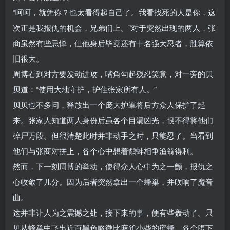
“呵呵，就凭你？也太看得起自己了。我看找死的人是你，这
次正是我报仇的机会，兄弟们上。”对于突然出现的两人，张
商虽然有些忌惮，但他身后毕竟还有十名强大忍者，胜算依
旧很大。
周博看到对方要发动进攻，嘴角勾起残忍笑意，对一旁的贝
贝道：“使用大地守护，护住张家所有人。”
贝贝也不多问，释放出一个庞大护罩将后方众人保护了起
来。张家人知道两人身份后虽各个目漏凶光，恨不得将他们
碎尸万段。但很清楚此时并非动手之时，只能忍了。当看到
他们与张商对拼上，各个心中想着鹬蚌相争渔翁得利。
然而，下一刻周博的举动，使得众人心中为之一颤，报仇之
心收敛了几分。因为后者突然拿出一个蜂巢，并吹响了魔音
曲。
这并非让人为之震撼之处，接下来的事，便有些轰动了。只
见从蜂巢中飞出近百黑色略微比麻雀小些的蜜蜂，各个腹下