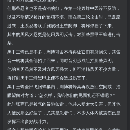
但那些忍者也不是省油的灯，在第一轮轰炸中因淬不及防，
以及不明情况被炸的狼狈不堪。而在第二轮攻击时，已反应
过来，土系忍者联手施展出土壁防御，将炸弹挡了下来。
其中的黑风大忍更是使用风刃反击，对那些黑甲王蜂进行击
杀。
黑甲王蜂已是不多，周博可舍不得再让它们有所损失，其笛
音一转将其全部招了回来，同时音刃形成阻拦那些风刃。
他的音刃虽然不及对方风刃强大，但可消耗风刃不少力量，
再打到黑甲王蜂黑甲上便不会造成伤害了。
黑甲王蜂全部飞回蜂巢内，周博将蜂巢再次放回空间戒，抬
眼望向对方道：“怎么样，我给你们的见面礼还不错吧？”
此时张商已是被气的暴跳如雷，他并未受太大伤害，但其他
人便没那么好运了，尤其是忍者们，不少人体内被震伤已是
发挥不出多好战斗力。
博文与那位叛变的长老更不用说，即使有气甲护身，在此种