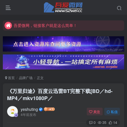
吾爱微网，让你的知识快速变现！
吾爱微网，链接客户就是这么简单！
吾爱微网，让你的知识快速变现！
首页
品牌广场
正文
《万里归途》百度云迅雷BT完整下载[BD／hd-
MP4／mkv1080P／
yeshuting
关注
私信
4年前发布
0
35
14