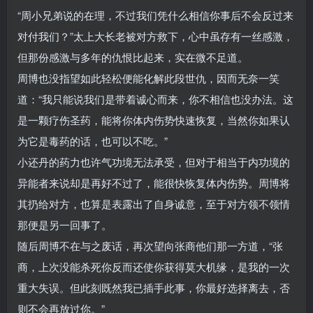
“周小兄弟说的在理，不过我们凭什么相信你事后不会反过来
对付我们？”太上大长老被对方救下，心中虽存有一丝感激，
但那份感激与多年的仇恨比起来，实在微不足道。
周博也没指望如此轻松便能化解此段世仇，因而无奈一笑
道：“我只能说我们是带着诚心而来，你不相信也没办法。这
是一颗疗伤圣药，能将你体内伤势快速恢复，当然你如果认
为它是毒药的话，也可以不吃。”
小还丹的药力也许气功境无法承受，但对于相当于内功境的
异能者来说却是再好不过了，能很快恢复体内伤势。周博将
其扔给对方，也算是表露出了自身诚意，至于对方领不领情
那便是另一回事了。
随后周博不在与之废话，再次望向张商他们那一方道，“张
商，上次没能杀死你反而还使你获得莫大机缘，是我的一次
重大失误。但此刻既然我已插手此事，你最好选择离去，否
则不会再放过你。”