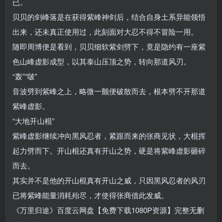
已。
贝贝的剑峰落是在获得紫峰神剑后，结合自身土系异能领悟
出来，还未真正使用过，此刻面对大忍不得不冒险一用。
随即周博便是看到，贝贝细软紫剑劈下，竟是隐约有一座紫
色山峰虚影成型，以其泰山压顶之势，转向那道风刃。
“轰”“啵”
音波劈到紫峰之上，略微一颤便破散而去，根本劈不开那道
紫峰虚影。
“大地开山棍”
紫峰虚影继续冲向黑风忍者，紧跟而来的张商见状，大棍挥
起力劈而下。开山棍还真有开山之势，硬是将紫峰虚影砸碎
而去。
其实并不是他的开山棍真有开山之威，只因黑风忍者的风刃
已将紫峰能量消耗殆尽，才使得张商借此发威。
《万里归途》百度云网盘【免费下载1080P资源】完整无删