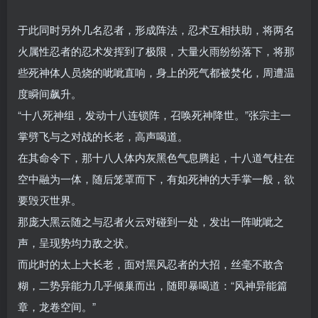
于此同时另外几名忍者，形成阵法，忍术互相扶助，将两名
火属性忍者的忍术发挥到了极限，大量火雨纷纷落下，将那
些死神体人员烧的呲呲直响，身上的死气都被焚化，周遭温
度瞬间飙升。
“十八死神组，发动十八连锁阵，召唤死神降世。”张宗主一
掌劈飞与之对战的长老，高声喝道。
在其命令下，那十八人体内灰黑色气息腾起，十八道气柱在
空中融为一体，随后笼罩而下，有如死神的大手掌一般，欲
要毁灭世界。
那庞大黑云随之与忍者火云对碰到一处，发出一阵呲呲之
声，呈现势均力敌之状。
而此时的太上大长老，面对黑风忍者的大招，丝毫不敢含
糊，二势异能力几乎倾巢而出，随即暴喝道：“风神异能篇
章，龙卷空间。”