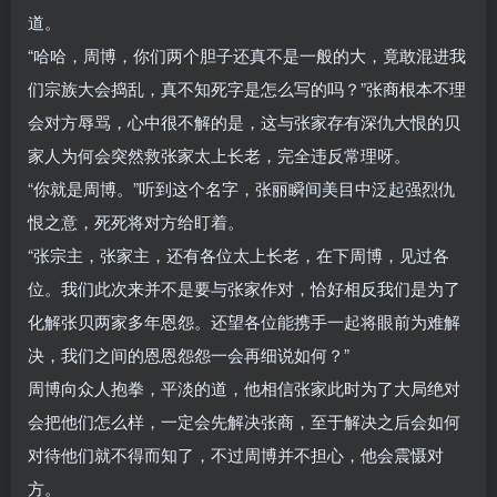
道。
“哈哈，周博，你们两个胆子还真不是一般的大，竟敢混进我
们宗族大会捣乱，真不知死字是怎么写的吗？”张商根本不理
会对方辱骂，心中很不解的是，这与张家存有深仇大恨的贝
家人为何会突然救张家太上长老，完全违反常理呀。
“你就是周博。”听到这个名字，张丽瞬间美目中泛起强烈仇
恨之意，死死将对方给盯着。
“张宗主，张家主，还有各位太上长老，在下周博，见过各
位。我们此次来并不是要与张家作对，恰好相反我们是为了
化解张贝两家多年恩怨。还望各位能携手一起将眼前为难解
决，我们之间的恩恩怨怨一会再细说如何？”
周博向众人抱拳，平淡的道，他相信张家此时为了大局绝对
会把他们怎么样，一定会先解决张商，至于解决之后会如何
对待他们就不得而知了，不过周博并不担心，他会震慑对
方。