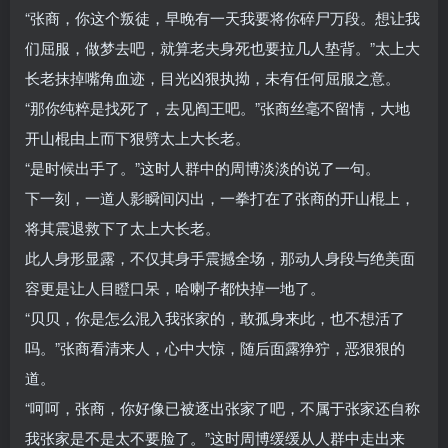
“张商，你这个叛徒，早晚有一天我要将你碎尸万段。想让我
们屈服，做梦去吧，就算老夫身死也要拉几人垫背。”太上大
长老抹掉嘴角血迹，目光凶狠执拗，未有任何屈服之意。
“那你纯粹是找死了，去见阎王吧。”张商丝毫不留情，大地
开山棍由上而下狠劈太上大长老。
“是时候出手了。”这时人群中的周博淡淡的说了一句。
下一刻，一道人影瞬间闪出，一拳打在了张商的开山棍上，
将其震退救下了太上大长老。
此人身形显露，不仅其身手震撼全场，那动人身段与绝美面
容更是让人目瞪口呆，哈喇子都快掉一地了。
“贝贝，你是怎么混入我张家的，敢孤身来此，也不想活了
吗。”张商看清来人，心中大惊，随后面露狰狞，恶狠狠的
道。
“呵呵，张商，你好像已被逐出张家了吧，不属于张家还自称
我张家是不是太不要脸了。”这时周博缓缓从人群中走出来