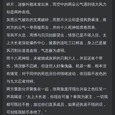
碎片，连惨叫都未发出来，而空中的两朵云气遇到强大风力
却是两种表现。
灰黑云气被吹的支离破碎，而那片火云却是借风势暴涨，将
对方的云气一举吞噬而去，并向十八死神组席卷而来。
等风平火息，周博与贝贝抬眼望去，情形已是不堪入目。太
上大长老深处爆炸中心，被轰的连吐三口鲜血，身上已是被
风刃割出道道血痕，气息极为虚弱。
而十八死神组，未被烧成灰烬的只剩六人，并且还各个带
伤，情况惨不忍睹。但这些人好像傀儡、机器一般，根本没
有痛觉，对于同伴的死也没任何情绪波动，依旧面不改色的
与九大忍者对峙。
两方重新分开聚集在一起，张商脸庞浮现出兴奋之色狂笑一
声高喝道：“太上大长老，你现在可服？奉我为家主，一切我
都可既往不咎，放过你们直系成员，如果还执迷不悟的话，
可别怪我斩尽杀绝了。”