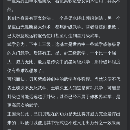
一座紫晶山峰浓缩而成，看似柔软适合女剑术使用，其实不
然。
其剑本身带有两套剑法，一个是柔水绕山缠绵剑法，另一个
是重山无涯断路大剑术，都属卦级武学。两者修炼到极致，
已太极意境运转配合使用甚至可达到星河级武学。
武学分为，下中上三级，这基本是世俗中一些武学或修极界
的入门武学。后还有王、星、卦三级武学，一个比一个强
大，威力无比。最后是传说中的星河级武学，那种破坏程度
便有些难以想象了。
可想而知，贝贝紫峰神剑中的武学有多强悍。当然这便不代
表土魂决不及此武学。土魂决五人知道是何种武学，可能是
卦级也可能远远超于卦级，甚至已经不属于修极界武学，是
更高层次的武学。
正因为如此，已贝贝现在的功力是无法将其威力完全发挥出
来的，即便可以使用其中招式也不过只用出万分之一效果而