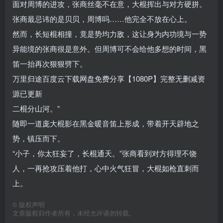
面对周博的进攻，张商丝毫不在意，大棍挥出与对方硬拼。
张商最忌讳的是贝贝，周博吗……他完全不放在心上。
然而，长短棍相撞，竟是势均力敌，这让身为内功境与一势
异能境的张商很是意外。但周博可不会给他多想的时间，黑
笛一抬再次狠狠劈下。
万里归途百度云下载网盘免费分享【1080P】完整无删减资
源已更新
二棍分山河。”
随即一道庞大棍影在黑金暖音笛上形成，带着开天辟地之
势，镇压而下。
“小子，你太狂妄了，长棍通天。”张商看到对方得理不饶
人，一再抢攻压着他打，心中火气狂冒，大棍如枪直刺而
上。
©
版权声明
文章版权归作者所有，未经允许请勿转载。