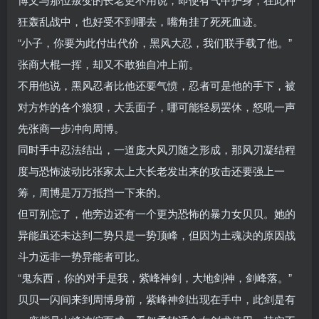
狂轰乱战中，也好受不到哪去，嘴角挂了死死血迹。
“小子，你要为此付出代价，黑风大忍，我们联手载了他。”
张商大棍一挥，却又不敢独自冲上前。
不用他说，黑风忍者比他还要气愤，忍者可是他的手下，被
对方炸的各个狼狈，大丢面子，哪可能轻易罢休，怒吼一声
先张商一步冲向周博。
同时手中忍法结出，一道庞大风刃随之形成，那风刃凝结程
度与恐怖波动比张家太上大长老发出来的攻击还要强上一
筹，周博是万万抵挡一下来的。
但可别忘了，他旁边还有一个更为恐怖的暴力女贝贝。她的
异能虽还未达到二势只是一势顶峰，但因为土魂决的原因战
斗力远非一势异能者可比。
“鬼东西，你的对手是我，紫峰神剑，大地剑神，剑峰落。”
贝贝一闪间来到周博身前，紫峰神剑出现在手中，此剑是有