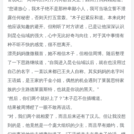
“您请放心，我木子绝不是那种卑鄙小人，我可当场立誓不泄
露任何秘密，否则天打五雷轰。”木子赶紧应和道。本来此时
他应该知趣的避开。但刚听了对方讲述，已是让他深深认识
到昆仑仙域的强大，心中无比好奇与向往，对于其中事情有
种不听不快的感觉，很不想离开。
漂亮妈妈微微额首，她不相信木子，但相信周博。随后整理
了一下思路继续道，“自我进入昆仑仙域以后，就在也没用过
自己的名字，一直以来都已王夫人自称。其实妈妈的名字叫
王语嫣，是王家的千金小姐，偶然的机会遇到了莱茵思特家
族的少主路德莱茵斯特，也就是你说的黑天。”
“然后，你们两个就好上了？”木子忍不住插嘴道。
结果被周博瞪了一眼不敢再说话。
“对，我们两个就相爱了，而且后来还有了汉儿。但让我没想
到的是，他竟然是一个庞大组织的少主，而且早有婚约，我
们的事被他的未婚妻知道了。”王语嫣并未在意木子的话，继