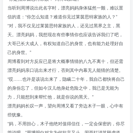
当听到周博说出此名字时，漂亮妈妈身体猛然一颤，难以置
信的道：“你怎么知道？难道你见过莱茵思特家族的人？”
“对，我不仅见过莱茵思特家族的人，还见过黑界之主，黑
天。漂亮妈妈，我想现在有些事情你也应该告诉我们了吧，
大哥已长大成人，有权知道自己的身世，也有能力处理好自
己的身世。”
周博看到对方反应已是将大概事情猜的八九不离十，但还需
漂亮妈妈亲口说出来才行，否则其中内幕无人能猜的清楚。
“哎……也许是该说出来了，隐瞒二十年，我自己都快将自己
的身份忘了，但如今汉儿他身处危险之中，我已是无能为
力，只能想到来帮忙他，就是你说的黑天。”
漂亮妈妈长叹一声，望向周博又看了旁边木子一眼，心中有
些犹豫。
“妈，不用担心，木子他绝对值得信任，一定会保密的，你尽
管说吧。”周博明白对方为何欲言又止，因而打消其顾虑道。