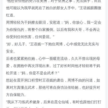
“他想管但他的势力在美洲，对于亚洲之事，无法插手，而且
他可能以为我早就死在了姓白的那女人手中。”王语嫣眼圈微
红道。
周博轻轻为干妈擦去眼泪，安慰道：“妈，你放心，我一定会
为你报仇的，将整个白家搬倒。以后有我和大哥，不会再让
你受到任何伤害，任何委屈。”
“好，好儿子。”王语嫣一下抱住周博，心中感觉无比充实与
安全。
后者也紧紧抱住她，心中一股暖意流动，久久不曾出现的母
爱，在拥抱中再次浮现出来。过了好长时间他才轻轻将干妈
松开道：“妈，你是不是会武术？”
想起在震开洞口积雪时王语嫣的袭击，周博不由的问道，如
果对方真懂点武术，那他可将自身功法传给她，也好提升对
方自保能力。
“我从下习练武术健身，后来在昆仑仙域，有时也跟他们打打