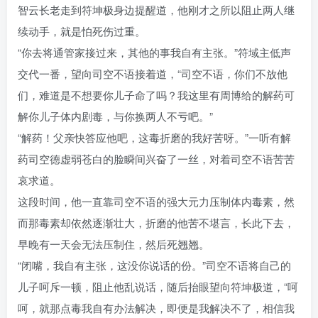
智云长老走到符坤极身边提醒道，他刚才之所以阻止两人继
续动手，就是怕死伤过重。
“你去将通管家接过来，其他的事我自有主张。”符域主低声
交代一番，望向司空不语接着道，“司空不语，你们不放他
们，难道是不想要你儿子命了吗？我这里有周博给的解药可
解你儿子体内剧毒，与你换两人不亏吧。”
“解药！父亲快答应他吧，这毒折磨的我好苦呀。”一听有解
药司空德虚弱苍白的脸瞬间兴奋了一丝，对着司空不语苦苦
哀求道。
这段时间，他一直靠司空不语的强大元力压制体内毒素，然
而那毒素却依然逐渐壮大，折磨的他苦不堪言，长此下去，
早晚有一天会无法压制住，然后死翘翘。
“闭嘴，我自有主张，这没你说话的份。”司空不语将自己的
儿子呵斥一顿，阻止他乱说话，随后抬眼望向符坤极道，“呵
呵，就那点毒我自有办法解决，即便是我解决不了，相信我