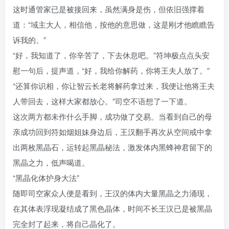
这时通管家已是被接回来，虽然满身是伤，但依旧强撑着
道：“域主大人，相信他，按他的意思做，这是刚才他瞧瞧告
诉我的。”
“好，我知道了，你辛苦了，下去休息吧。”符坤极点点头安
慰一句后，提声道，“好，我给你解药，你将王夫人放了。”
“还算你识相，你让智云长老将解药拿过来，我便让他将王夫
人带回去，这样大家都放心。”司空不语想了一下道。
这次两方都未作什么手脚，成功做了交易。当看到自己的母
亲成功回到符如烟姐妹身边后，王汉翻手再次从空间戒中拿
出两枚黑晶石，运转起黑晶秘法，激发体内黑蜂神君留下的
黑晶之力，低声喝道。
“黑晶化体护身大法”
随即司空家众人便是看到，王汉的体内大量黑晶之力涌现，
在其体表浮现凝结成了黑色晶体，时间不长王汉已是被黑晶
完全封了起来，将自己晶化了。