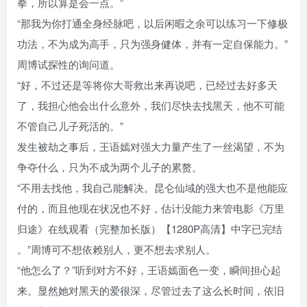
拳，所以算是会一点。”
“那我为你打通全身经脉吧，以后闲暇之余可以练习一下修极
功法，不为成为高手，只为强身健体，并有一定自保能力。”
周博试探性的询问道。
“好，不过还是等将你大哥救出来再说吧，已经过去好多天
了，我担心他会出什么意外，我们尽快去找黑天，他不可能
不管自己儿子死活的。”
发生被劫之事后，王语嫣对强大力量产生了一丝渴望，不为
争夺什么，只为不成为两个儿子的累赘。
“不用去找他，我自己能解决。昆仑仙域的强大也不是他能应
付的，而且他现在状况也不好，估计没能力来管电影《万里
归途》在线观看（完整加长版）【1280P高清】中字已完结
。”周博可不想依赖别人，更不想去求别人。
“他怎么了？”听到对方不好，王语嫣面色一变，瞬间担心起
来。显然她对黑天的爱很深，尽管过去了这么长时间，依旧