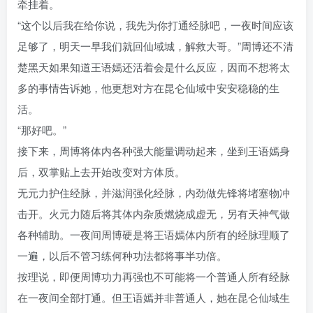
牵挂着。
“这个以后我在给你说，我先为你打通经脉吧，一夜时间应该
足够了，明天一早我们就回仙域城，解救大哥。”周博还不清
楚黑天如果知道王语嫣还活着会是什么反应，因而不想将太
多的事情告诉她，他更想对方在昆仑仙域中安安稳稳的生
活。
“那好吧。”
接下来，周博将体内各种强大能量调动起来，坐到王语嫣身
后，双掌贴上去开始改变对方体质。
无元力护住经脉，并滋润强化经脉，内劲做先锋将堵塞物冲
击开。火元力随后将其体内杂质燃烧成虚无，另有天神气做
各种辅助。一夜间周博硬是将王语嫣体内所有的经脉理顺了
一遍，以后不管习练何种功法都将事半功倍。
按理说，即便周博功力再强也不可能将一个普通人所有经脉
在一夜间全部打通。但王语嫣并非普通人，她在昆仑仙域生