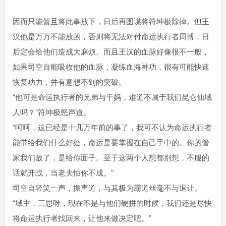
因而只能暂且将此事放下，日后再图谋将符坤极除掉。但王
汉他是万万不能放的，否则将无法对付命运执行者周博，日
后定会给他们造成大麻烦。而且王汉的血脉好像很不一般，
如果司空自能吸收他的血脉，凝练血海神功，很有可能快速
恢复功力，并有意想不到的突破。
“他可是命运执行者的兄弟与干妈，难道不属于我们昆仑仙域
人吗？”符坤极怒声道。
“呵呵，这已经是十几万年前的事了，我可不认为命运执行者
能带给我们什么好处，命运是要掌握在自己手中的。你的管
家我们放了，是给你面子。至于这两个人想都别想，不服的
话就开战，当老夫怕你不成。”
司空自轻笑一声，振声道，与其极为霸道丝毫不与退让。
“域主，三思呀，现在不是与他们硬拼的时候，我们还是尽快
将命运执行者找回来，让他来做决定吧。”