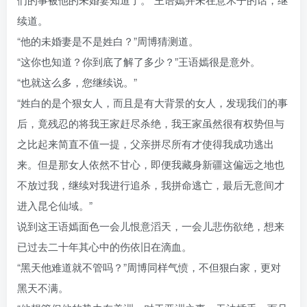
续道。
“他的未婚妻是不是姓白？”周博猜测道。
“这你也知道？你到底了解了多少？”王语嫣很是意外。
“也就这么多，您继续说。”
“姓白的是个狠女人，而且是有大背景的女人，发现我们的事
后，竟残忍的将我王家赶尽杀绝，我王家虽然很有权势但与
之比起来简直不值一提，父亲拼尽所有才使得我成功逃出
来。但是那女人依然不甘心，即便我藏身新疆这偏远之地也
不放过我，继续对我进行追杀，我拼命逃亡，最后无意间才
进入昆仑仙域。”
说到这王语嫣面色一会儿恨意滔天，一会儿悲伤欲绝，想来
已过去二十年其心中的伤依旧在滴血。
“黑天他难道就不管吗？”周博同样气愤，不但狠白家，更对
黑天不满。