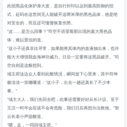
此招黑晶化体护身大发，是自行封印以达到最高防御的招
式，起码在这世间无人能破开这两米厚的黑色晶体，他是绝
对安全的，而且还可慢慢恢复伤势。
“这……是怎么回事？”司空不语望着那出现的庞大黑色晶
体，难以置信的道。
“这小子还真非比寻常，如果能将其体内的血液抽出来，也许
能大大增强我血海神功威力。日后一定要将这黑晶破开。”司
空自则是这般想到。
域主府这边众人看到此般情况，瞬间放下心里来，其中符坤
极淡淡一笑嘟囔道：“这小子，出去一趟还真长了不少本
事。”
“域主大人，我们先回去吧，此事还需要好好从长计议。至于
王汉一时半会应该不会有危险，我们日后再想办法救他。”智
云长老小声提醒道。
“嗯，走，一同回域主府。”