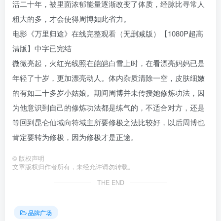
活二十年，被里面浓郁能量逐渐改变了体质，经脉比寻常人
粗大的多，才会使得周博如此省力。
电影《万里归途》在线完整观看（无删减版）【1080P超高
清版】中字已完结
微微亮起，火红光线照在皑皑白雪上时，在看漂亮妈妈已是
年轻了十岁，更加漂亮动人。体内杂质清除一空，皮肤细嫩
的有如二十多岁小姑娘。期间周博并未传授她修炼功法，因
为他意识到自己的修炼功法都是练气的，不适合对方，还是
等回到昆仑仙域向符域主所要修极之法比较好，以后周博也
肯定要转为修极，因为修极才是正途。
©
版权声明
文章版权归作者所有，未经允许请勿转载。
THE END
品牌广场