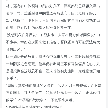
林，还有在山体裂缝中爬行好几天。漂亮妈妈已经很久没出
仙域，对于重重裂缝中的通道有所遗忘，因此走错了好几
次，耽搁了不少时间，直到周博办完所有事情她才成功走出
山洞，正在以往的休息之地准备休整一夜。
“没想到我在外界发生了很多事，大哥在昆仑仙域同样发生了
不少事。幸好这次回来做了准备，否则还真有可能无法将大
哥救出来。”
听完如此长的故事，周博心中沉重起来，但其眼底却是有着
一丝阴狠之色隐藏。他早便看出司空家有夺位谋反之心，只
是没想到会这般忍不住，还未等他实力达到一定程度便开始
下手了。
“周博，其实他们想抓的人是你，我之所以出来找你，并不是
要你回去，那太危险了，我是想让你去一个地方，求得他们
的帮忙？”漂亮妈妈犹豫了一下低眼小声道。
“你是指莱茵思特家族？”周博试探道。