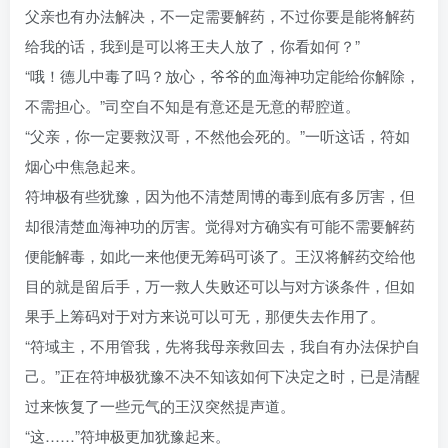
父亲也有办法解决，不一定需要解药，不过你要是能将解药
给我的话，我到是可以将王夫人放了，你看如何？”
“哦！德儿中毒了吗？放心，爷爷的血海神功定能给你解除，
不需担心。”司空自不知是有意还是无意的帮腔道。
“父亲，你一定要救汉哥，不然他会死的。”一听这话，符如
烟心中焦急起来。
符坤极有些犹豫，因为他不清楚周博的毒到底有多厉害，但
却很清楚血海神功的厉害。觉得对方确实有可能不需要解药
便能解毒，如此一来他便无筹码可谈了。王汉将解药交给他
目的就是留后手，万一救人失败还可以与对方谈条件，但如
果手上筹码对于对方来说可以可无，那便失去作用了。
“符域主，不用管我，先将我母亲救回去，我自有办法保护自
己。”正在符坤极犹豫不决不知该如何下决定之时，已是清醒
过来恢复了一些元气的王汉突然提声道。
“这……”符坤极更加犹豫起来。