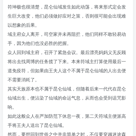
符坤极也很清楚，昆仑仙域发生如此动荡，将来形式定会发
生巨大改变，他们必须做好应对之策，否则很可能会出现难
以想象的后果。
域主府众人离开，司空家并未再阻拦，他们同样不敢轻易动
手，因为他们也没必胜的把握。
众人回到域主府，召开了紧急会议。最后漂亮妈妈义无反顾
将出去找周博的任务揽了下来。本来符域主打算使用最后一
道免疫符，但如果由王夫人这个不属于昆仑仙域的人出去便
不需要消耗了。
其实天族原本也不属于昆仑仙域，但随着后来一代代在昆仑
仙域出生，便沾染了仙域的命运气息，从而也会受到诅咒影
响。
如此这般众人在严加防范下休息一夜，第二天符域主便派高
手将王夫人送出了昆仑仙域。
然而，要想回到世俗之中并非简单之时，不仅要穿越迷途森