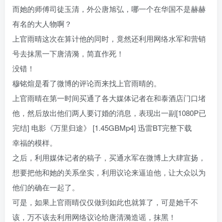
而她的师傅司徒玉清，外公唐旭弘，哪一个在华国不是赫赫
有名的大人物啊？
上官雨晴这次在算计他的同时，竟然还利用网络水军和营销
号去抹黑一下唐清漪，简直作死！
没错！
穆铭煊是看了微博的评论而来找上官雨晴的。
上官雨晴在第一时间买通了各大媒体记者在和泰酒店门口堵
他，然后放出他们两人要订婚的消息，表现出一副[1080P已
完结] 电影《万里归途》 [1.45GBMp4] 迅雷BT完整下载
幸福的模样。
之后，利用媒体记者的稿子，买通水军在微博上大肆宣扬，
想要把他和她的关系坐实，利用议论来逼迫他，让大众以为
他们的确在一起了。
可是，如果上官雨晴仅仅做到如此也就算了，可是她千不
该，万不该去利用网络议论给唐清漪造谣，抹黑！