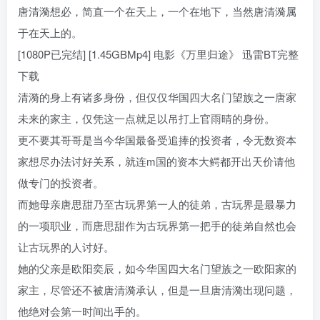
唐清漪想必，简直一个在天上，一个在地下，当然唐清漪属
于在天上的。
[1080P已完结] [1.45GBMp4] 电影《万里归途》 迅雷BT完整
下载
清漪的身上有诸多身份，但仅仅华国四大名门望族之一唐家
未来的家主，仅凭这一点就足以吊打上官雨晴的身份。
更不要其哥哥是当今华国最备受追捧的投资者，令无数资本
家想尽办法讨好关系，就连m国的资本大鳄都开出天价请他
做专门的投资者。
而她母亲唐思甜乃至古玩界第一人的徒弟，古玩界是最暴力
的一项职业，而唐思甜作为古玩界第一把手的徒弟自然也会
让古玩界的人讨好。
她的父亲是欧阳奕辰，如今华国四大名门望族之一欧阳家的
家主，尽管还不被唐清漪承认，但是一旦唐清漪出现问题，
他绝对会第一时间出手的。