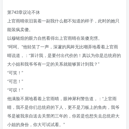
第743章议论不休
上官雨晴依旧装着一副我什么都不知道的样子，此时的她只
能装疯卖傻。
以穆铭煊的眼力自然看得出上官雨晴在装傻充愣。
“呵呵。”他轻笑了一声，深邃的凤眸无比嘲弄地看着上官雨
晴说道，：“算计我，是要付出代价的！真以为你是总统府的
大小姐和我爷爷有一定的关系就能够算计到我？”
“可笑！”
“可悲！”
“可叹！”
他满脸不屑地看着上官雨晴，眼神犀利警告道，：“上官雨
晴，我不是你们总统府的下人，更不是刀板上的鱼肉，我爷
爷是被我亲自送去关禁闭三年的，你若是也想失去总统府大
小姐的身份，你大可试试看。”