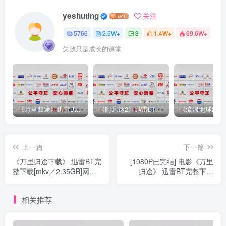
yeshuting
关注
5766
2.5W+
3
1.4W+
69.6W+
失败只是成长的课堂
《万里归途》迅雷BT完整下载[mp3／3.14GB／2.15GB
《阿凡达2》迅雷BT完整下载[MP4／3.12GB／5.35GB]中
上一篇
下一篇
《万里归途下载》 迅雷BT完
[1080P已完结] 电影《万里
整下载[mkv／2.35GB]网盘
归途》 迅雷BT完整下载
资源[
[1.45GBMp4
相关推荐