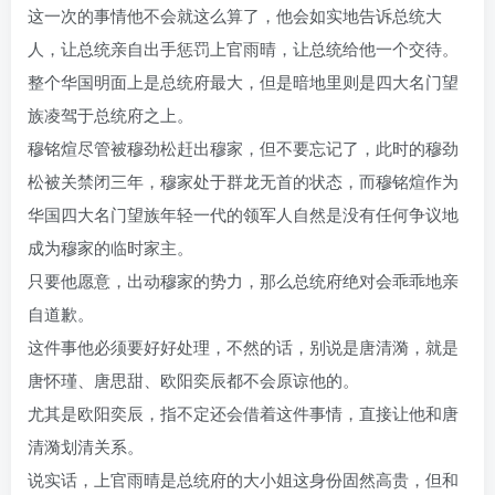
这一次的事情他不会就这么算了，他会如实地告诉总统大
人，让总统亲自出手惩罚上官雨晴，让总统给他一个交待。
整个华国明面上是总统府最大，但是暗地里则是四大名门望
族凌驾于总统府之上。
穆铭煊尽管被穆劲松赶出穆家，但不要忘记了，此时的穆劲
松被关禁闭三年，穆家处于群龙无首的状态，而穆铭煊作为
华国四大名门望族年轻一代的领军人自然是没有任何争议地
成为穆家的临时家主。
只要他愿意，出动穆家的势力，那么总统府绝对会乖乖地亲
自道歉。
这件事他必须要好好处理，不然的话，别说是唐清漪，就是
唐怀瑾、唐思甜、欧阳奕辰都不会原谅他的。
尤其是欧阳奕辰，指不定还会借着这件事情，直接让他和唐
清漪划清关系。
说实话，上官雨晴是总统府的大小姐这身份固然高贵，但和