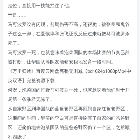
走位，直接用一技能挡住了他。
于是……
马可波罗没有闪现，前期伤害不高，还很脆，被张良和鬼谷
子这么一蹲，在夏侯惇和张飞还没反应过来就把马可波罗杀
死了。
马可波罗一死，也就意味着泡菜国队的本场比赛的节奏已然
被打断，让华国队等队友能够安稳地发育一段时间。
《万里归途》百度云网盘完整无删减【bd1024p1080pMp4中
英双语】完整资源下载
何况，泡菜国的打野马可波罗一死，也就意味着他们对于开
局第一条暴君无缘了。
从自家野区到华国队的蓝爸爸野区再回到自家红爸爸野区，
这期间的时间，醒笑的李白可是直接刷完了自家的红爸爸野
区，还偷偷地去泡菜国队的蓝爸爸野区偷了一个蓝，之后顺
利四级了。