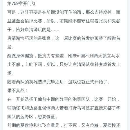
第759章开门红
可是，这阵容要是在前期没能守住的话，那么支持崩掉，而
且甚至会输掉比赛，所以，前期能不能守住就看张良和鬼谷
子，恰好唐清漪玩的是……
唐清漪恰巧玩的是张良，这一局比赛的首发她顶替了醒微首
发。
醒微身体偏瘦，抵抗力有些差，刚来m国不到两天就立马水
土不服，上吐下泻，所以，只好让唐清漪从替补变成首发上
场。
随着两队的英雄选择完毕之后，游戏也就正式开始了。
果不其然！
在一开始选择了偏前中期的阵容的泡菜国队，比赛一开始，
辅助张飞和边路夏侯惇两人带着打野马可波罗直接来都了华
国队的蓝野区，想要偷蓝。
前期的夏侯惇和张飞血量足，打不死，又有位移，夏侯惇还