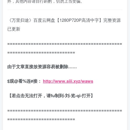
外，其他内容请自行斟酌，切勿上当受骗。
《万里归途》百度云网盘【1280P720P高清中字】完整资源
已更新
============================================
==========================
由于文章直接放资源容易被删除……
$
观
@
看
%
连
#
接：
http://www.siii.xyz/waws
【若点击无法打开，请fu制到-刘-览-qi-打开】
============================================
==========================