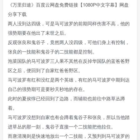
《万里归途》百度云网盘免费链接【1080P中文字幕】网盘
分享下载
两人没到达四级，可是马可波罗的前期同样伤害不高，他的
强势期要在他出了末世之后。
反观张良和鬼谷子，竟然两人没四级，可他们身上有控制，
张良的一技能和鬼谷子的二技能都是控制。
泡菜国队的马可波罗三人果不其然在反掉华国队的蓝爸爸野
区之后，便回到了自家红爸爸野区。
马可波罗有红和没红是两个英雄，有红的马可波罗中期到达
自己的强势期可是要秒天秒地的存在。
此时的夏侯惇已经回到了边路，而辅助也前往中路草丛蹲
着。
马可波罗没想到自家也有会蹲着鬼谷子和张良，所以当他踏
进草丛的那一刻，鬼谷子直接一个二技能把他拉住。
而唐清漪则是快速地放出一个二技能，又预判到马可波罗的