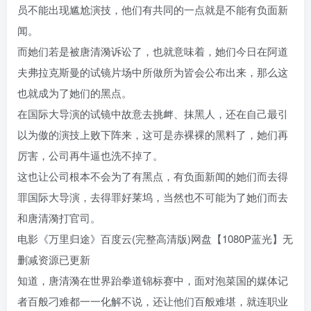
员不能出现尴尬演技，他们有共同的一点就是不能有负面新
闻。
而她们若是被唐清漪诉讼了，也就意味着，她们今日在阿道
夫弗拉克斯曼的试镜片场中所做所为皆会公布出来，那么这
也就成为了她们的黑点。
在国际大导演的试镜中故意去挑衅、抹黑人，还在自己最引
以为傲的演技上败下阵来，这可是赤裸裸的黑料了，她们再
厉害，公司再牛逼也洗不掉了。
这也让公司根本不会为了有黑点，有负面新闻的她们而去得
罪国际大导演，去得罪好莱坞，当然也不可能为了她们而去
和唐清漪打官司。
电影《万里归途》百度云(完整高清版)网盘【1080P蓝光】无
删减资源已更新
知道，唐清漪在世界跆拳道锦标赛中，面对泡菜国的媒体记
者百般刁难都一一化解不说，还让他们百般难堪，就连职业