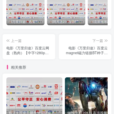
《万里归途》迅雷BT完整下载[mp3／3.14GB／2.15GB
《阿凡达2》迅雷BT完整下载[MP4／3.12GB／5.35GB]中
上一篇
下一篇
电影《万里归途》百度云网
电影《万里归途》百度云
盘（熟肉）【中字1280p已
magnet磁力链接BT种子资
完结】完整
源高清在线
相关推荐
蚁人3 百度云网盘资源链接下载迅雷下载百度云网盘