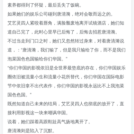
素养都得到了怀疑，最后丢失了饭碗。
如果她们的娱乐公司碰到唐清漪，绝对会敬而远之的。
艾艺灵四人紧咬着唇角，满脸颓废地离开试镜酒店，她们知
道自己完了，此时心里早已后悔了，后悔去招惹唐清漪。
不过当走到门口之时，她们又忽然转过身来，对着唐清漪说
道，：“唐清漪，我们输了，但是我只输给了你，而不是我们
泡菜国色色国输给你们华国。”
“你们华国的影视依旧是全世界最垫底的存在，你们华国娱乐
圈依旧被流量小生和流量小花所替代，你们华国在国际电影
节中依旧拿不出代表作，你们华国的影视永远比不上我泡菜
国色色国。”
既然知道自己未来的结局，艾艺灵四人也彻底的放开了，直
接利用影视这一块来嘲讽华国。
说着，她们踩着高跟鞋趾高气扬地离开了。
唐清漪则是陷入了沉默。