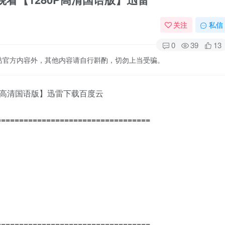
关注
私信
0
39
13
站官方内容外，其他内容请自行斟酌，切勿上当受骗。
0P高清国语版】迅雷下载百度云
==================================
==================================