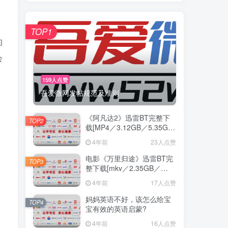
TOP1
的
会
159人点赞
吾爱微网发帖规范及准则
《阿凡达2》迅雷BT完整下
TOP2
载[MP4／3.12GB／5.35GB]
中
4年前
23人点赞
电影《万里归途》迅雷BT完
TOP3
整下载[mkv／2.35GB／
3.68GB] 蓝光
4年前
17人点赞
妈妈英语不好，该怎么给宝
TOP4
宝有效的英语启蒙?
4年前
16人点赞