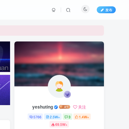
发布
yeshuting
关注
5766
2.5W+
3
1.4W+
69.5W+