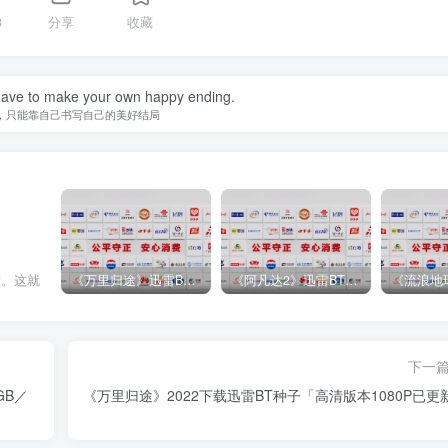
3
分享
收藏
ave to make your own happy ending.
，只能靠自己书写自己的美好结局
《万里归途》迅雷BT完整下载[mp3／3.14GB／2.15GB
《阿凡达2》迅雷BT完整下载[MP4／3.12GB／5.35GB]中
做。这就
下一
GB／
《万里归途》2022下载迅雷BT种子「高清版本1080P已更