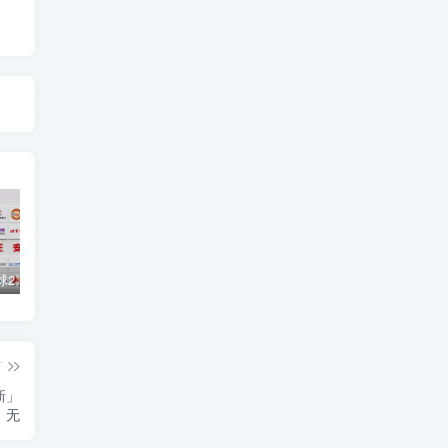
《流浪地球2》迅雷BT磁力下载[1.12GB／2.36GB／MKV]中
电影《万里归途》迅雷BT完整下载[mkv／2.35GB／3.68GB] 蓝光
《万里归途》迅雷BT种子下载[1.23GB2.34GBMP4]HD蓝
篇
新」
无