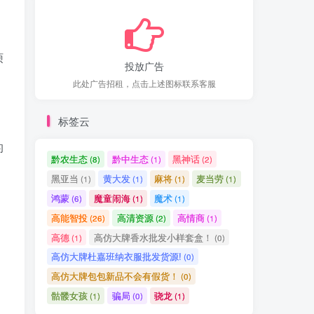
烦
投放广告
此处广告招租，点击上述图标联系客服
标签云
的
黔农生态
黔中生态
黑神话
(8)
(1)
(2)
黑亚当
黄大发
麻将
麦当劳
(1)
(1)
(1)
(1)
。
鸿蒙
魔童闹海
魔术
(6)
(1)
(1)
高能智投
高清资源
高情商
(26)
(2)
(1)
高德
高仿大牌香水批发小样套盒！
(1)
(0)
高仿大牌杜嘉班纳衣服批发货源!
(0)
高仿大牌包包新品不会有假货！
(0)
骷髅女孩
骗局
骁龙
(1)
(0)
(1)