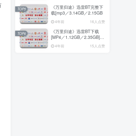
万
《万里归途》迅雷BT完整下
TOP5
载[mp3／3.14GB／2.15GB
4年前
16人点赞
《万里归途》迅雷BT下载
TOP6
[MP4／1.12GB／2.35GB]高
清加长版
，
4年前
15人点赞