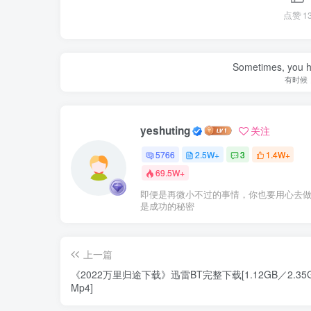
点赞
1
Sometimes, you h
有时候
yeshuting
关注
5766
2.5W+
3
1.4W+
69.5W+
即便是再微小不过的事情，你也要用心去
是成功的秘密
上一篇
《2022万里归途下载》迅雷BT完整下载[1.12GB／2.35
Mp4]