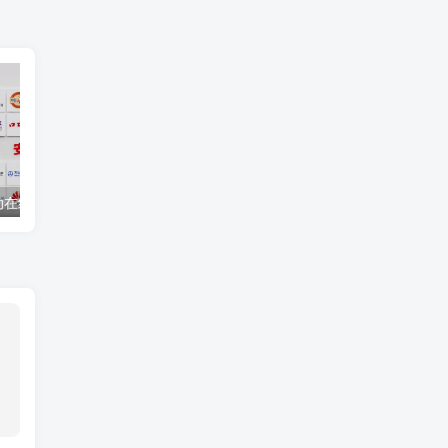
电影《扫黑行动在线》完整观看（免费／加长版）【1080P高清版】
304不锈钢无缝管生产厂家价格18861516517