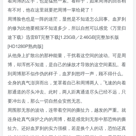
着周博的左手，也是猛然一紧。看样子，如果周博的回答稍
有不对，他在这里就要把周博一掌给毙了！
周博脸色也是一阵的迷茫，显然是不知道怎么回事。血罗刹
的修为比他要精深不知道多少，所以自然可以感觉《万里归
途下载》迅雷BT完整下载[1.23GB／2.46GB]完整加长版
[HD1280P熟肉版]
从他身上扩散出的那种能量，干扰着这空间的波动。可是周
博，却浑然不知道，是自己的缘故才导致的这空间紊乱。看
到周博那不似作伪的样子，血罗刹怒哼一声，顾不得什么。
全身的真气澎湃而出，笼罩着自己和周博两人，飞速的向着
那通道的尽头冲去。此时，两人距离通道尽头已经不远，只
要冲出去，那么一切自然会安然无恙。
周围那无形的波动，连带着空间的撕扯力，越发的严重。就
连身处真气保护之内的周博，都是感觉到无形中那恐怖的撕
扯力。还好血罗刹的实力强横，若是换个人的话，恐怕还真