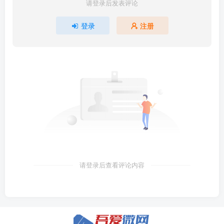
请登录后发表评论
登录
注册
请登录后查看评论内容