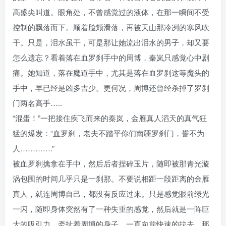
高盛尖叫道。眼角处，不曾感觉过的液体，在那一瞬间不受
控制的飘落而下。顺着脸颊滑落，再被天山那冷冽的寒风吹
干。只是，泪水虽干，可是那让她流出泪水的男子，却又要
怎么遗忘？看着落在血罗刹手中的周博，秦岚只感觉心中剧
痛。她知道，落在魔道手中，尤其是落在血罗刹这等魔头的
手中，早已经是凶多吉少。更何况，周博还曾经杀掉了罗刹
门两名高手…..
“混蛋！”一把接住疾飞而来的秦岚，金雁真人滔天的真气狂
猛的爆发：“血罗刹，老夫不踏平你们南疆罗刹门，誓不为
人………….”
被血罗刹擒拿在手中，然后后者捏碎玉片，随即被那青光漩
涡包围的时间几乎只是一刹那。不要说相距一段距离的金雁
真人，就连周博自己，都没有反应过来。只是感觉眼前绿光
一闪，随即身体突然有了一种失重的感觉，然后就是一阵巨
大的吸引力，牵扯着周博的身子，一直向前快速的拉去。那