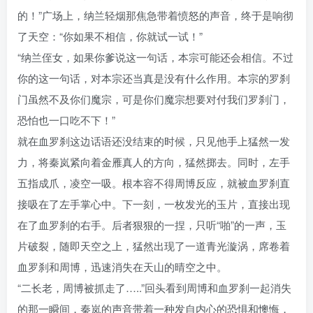
的！”广场上，纳兰轻烟那焦急带着愤怒的声音，终于是响彻
了天空：“你如果不相信，你就试一试！”
“纳兰侄女，如果你爹说这一句话，本宗可能还会相信。不过
你的这一句话，对本宗还当真是没有什么作用。本宗的罗刹
门虽然不及你们魔宗，可是你们魔宗想要对付我们罗刹门，
恐怕也一口吃不下！”
就在血罗刹这边话语还没结束的时候，只见他手上猛然一发
力，将秦岚紧向着金雁真人的方向，猛然掷去。同时，左手
五指成爪，凌空一吸。根本容不得周博反应，就被血罗刹直
接吸在了左手掌心中。下一刻，一枚发光的玉片，直接出现
在了血罗刹的右手。后者狠狠的一捏，只听“啪”的一声，玉
片破裂，随即天空之上，猛然出现了一道青光漩涡，席卷着
血罗刹和周博，迅速消失在天山的晴空之中。
“二长老，周博被抓走了…..”回头看到周博和血罗刹一起消失
的那一瞬间，秦岚的声音带着一种发自内心的恐惧和懊悔，