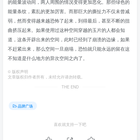
的能量波动间，两人周围的情况变得更加恶化。那些绿色的
能量条纹，紊乱的更加厉害。而那巨大的撕扯力不仅未曾减
弱，然而变得越来越恐怖了起来，到得最后，甚至不断的扭
曲挤压起来。如果使用过这种空间穿越的玉片的人都会知
道，这条开辟出来的空间，此时已经到了崩溃的边缘，如果
不赶紧出来，那么空间一旦崩塌，恐怕就只能永远的留在这
不知道是什么地方的异次空间之内了。
©
版权声明
文章版权归作者所有，未经允许请勿转载。
THE END
品牌广场
喜欢就支持一下吧