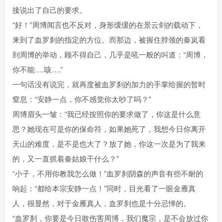
接说出了自己的要求。
“好！”周博闻言也不反对，身形缓缓的在景云剑的载动下，
来到了血罗刹的指定的方位。而那边，被握住脖颈的秦岚看
到周博的举动，顾不得自己，几乎是吼一般的叫道：“周博，
你不能….咳….”
一句话没有说完，就再度被血罗刹的加力的手掌给握的暂时
窒息：“安静一点，你不感觉你太吵了吗？”
周博眉头一皱：“我已经按照你的要求做了，你这是什么意
思？她现在可是你的保命符，如果她死了，我想今日你离开
天山的难度，是不是也大了？放了她，你这一次是为了我来
的，又一直抓着秦姑娘干什么？”
“小子，不用你教我怎么做！”血罗刹阴森的声音有些不耐的
响起：“都给本宗安静一点！”同时，目光看了一眼金雁真
人，很显然，对于金雁真人，血罗刹也是十分忌惮的。
“血罗刹，你要是今日敢伤害周博，我们魔宗，是不会放过你