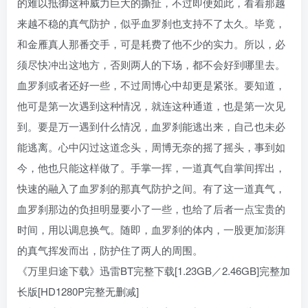
的难以抵御这种威力巨大的撕扯，不过即便如此，看着那越
来越不稳的真气防护，似乎血罗刹也支持不了太久。毕竟，
和金雁真人那番交手，可是耗费了他不少的实力。所以，必
须尽快冲出这地方，否则两人的下场，都不会好到哪里去。
血罗刹或者还好一些，不过周博心中却更是紧张。要知道，
他可是第一次遇到这种情况，就连这种通道，也是第一次见
到。要是万一遇到什么情况，血罗刹能逃出来，自己也未必
能逃离。心中闪过这道念头，周博无奈的摇了摇头，事到如
今，他也只能这样做了。手掌一挥，一道真气自掌间挥出，
快速的融入了血罗刹的那真气防护之间。有了这一道真气，
血罗刹那边的负担明显要小了一些，也给了后者一点宝贵的
时间，用以调息换气。随即，血罗刹的体内，一股更加澎湃
的真气挥发而出，防护住了两人的周围。
《万里归途下载》迅雷BT完整下载[1.23GB／2.46GB]完整加
长版[HD1280P完整无删减]