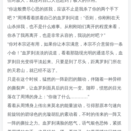
“你这般费尽心思的抓我，应该不止是我杀了你的两个手下
吧？”周博看着抓着自己的血罗刹问道：“否则，你刚刚在天
山杀掉我，也不是什么难事。从刚刚咱们离开的程度来看，
你杀了我再离开，也是非常从容的，我说的对吧？”
“你对本宗还有用，如果你让本宗满意，本宗不介意留你一条
小命！”血罗刹淡淡的说道，看着那隐现光明的通道尽头，血
罗刹目光变得平淡起来。只要是到了尽头，距离罗刹门所在
的天君山，就已经不远了。
只是在这个时候，猛然的一阵剧烈的颤动，伴随着一种异样
的撕裂声，让血罗刹面具后的目光一变。随即，愤怒的目光
落在了周博的身上：“你做了什么…………”
看着从周博身上传出来莫名的能量波动，引得那原本匀速向
前旋转的碧绿色的光璇胡乱的紊动着，不时的传来的一阵又
一阵的撕扯之力。血罗刹满脸的怒气，语气银色恐怖，紧抓