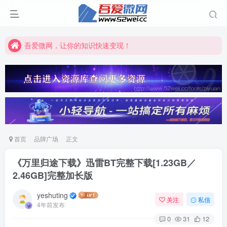
吾爱微网，让你的知识快速变现！
吾爱微网，链接客户就是这么简单！
吾爱微网，让你的知识快速变现！
首页
品牌广场
正文
《万里归途下载》迅雷BT完整下载[1.23GB／
2.46GB]完整加长版
yeshuting
关注
私信
4年前发布
0
31
12