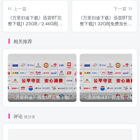
上一篇
下一篇
《万里归途下载》迅雷BT完
《万里归途下载》迅雷BT完
整下载[1.23GB／2.46GB]免
整下载[1.32GB]免费加长版
费加长版
[HD1080P
相关推荐
《万里归途》迅雷BT完整下载[1.63GB／2.79GB／Mp4]HD高清
《流浪地球2》百度云（免费加长
评论
抢沙发