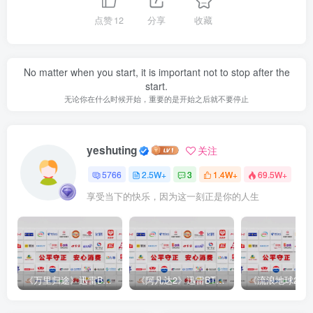
点赞
12
分享
收藏
No matter when you start, it is important not to stop after the
start.
无论你在什么时候开始，重要的是开始之后就不要停止
yeshuting
关注
5766
2.5W+
3
1.4W+
69.5W+
享受当下的快乐，因为这一刻正是你的人生
《万里归途》迅雷BT完整下载[mp3／3.14GB／2.15GB
《阿凡达2》迅雷BT完整下载[MP4／3.12GB／5.35GB]中