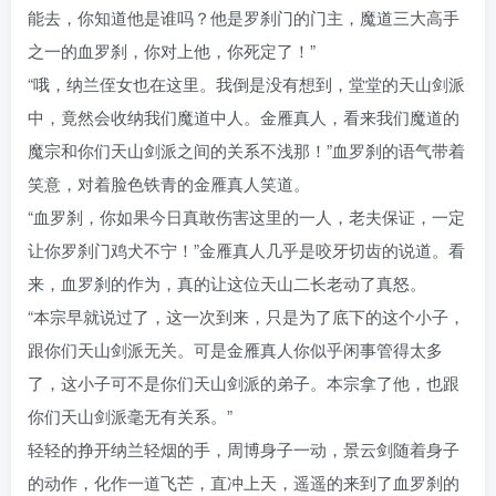
能去，你知道他是谁吗？他是罗刹门的门主，魔道三大高手
之一的血罗刹，你对上他，你死定了！”
“哦，纳兰侄女也在这里。我倒是没有想到，堂堂的天山剑派
中，竟然会收纳我们魔道中人。金雁真人，看来我们魔道的
魔宗和你们天山剑派之间的关系不浅那！”血罗刹的语气带着
笑意，对着脸色铁青的金雁真人笑道。
“血罗刹，你如果今日真敢伤害这里的一人，老夫保证，一定
让你罗刹门鸡犬不宁！”金雁真人几乎是咬牙切齿的说道。看
来，血罗刹的作为，真的让这位天山二长老动了真怒。
“本宗早就说过了，这一次到来，只是为了底下的这个小子，
跟你们天山剑派无关。可是金雁真人你似乎闲事管得太多
了，这小子可不是你们天山剑派的弟子。本宗拿了他，也跟
你们天山剑派毫无有关系。”
轻轻的挣开纳兰轻烟的手，周博身子一动，景云剑随着身子
的动作，化作一道飞芒，直冲上天，遥遥的来到了血罗刹的