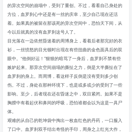
的异次空间的崩塌中，受到了重创。不过，看看自己身处的
方位，血罗刹心中还是有一丝的庆幸，至少自己现在还活
着。如果真的被留在那该死的异次空间中，恐怕天下间，从
今以后就真的没有血罗刹这号人了。
目光落在一边依然昏迷着的周博身上，看着后者那完好的衣
衫，一丝愤怒的目光顿时出现在有些扭曲的金色面具后的双
眼中。“他倒好运！”狠狠的暗骂了一身后，血罗刹不禁有些
嫉妒起来。那异次空间崩塌的撕扯之力，倒是大半撕扯在了
血罗刹的身上。而周博，看这样子反倒是没有受到多少创
伤。不过，身处在那种环境下，也是或多或少的受到了一些
影响。至少，后者现在还在昏迷之中，双目紧闭。如果不是
胸膛中有着起伏和鼻间的呼吸，恐怕谁都会以为这是一具尸
体。
艰难的从自己的乾坤袋中掏出一枚血红色的丹药，一口服入
了口中。血罗刹双手结出奇怪的手印，周身之上红光大作，