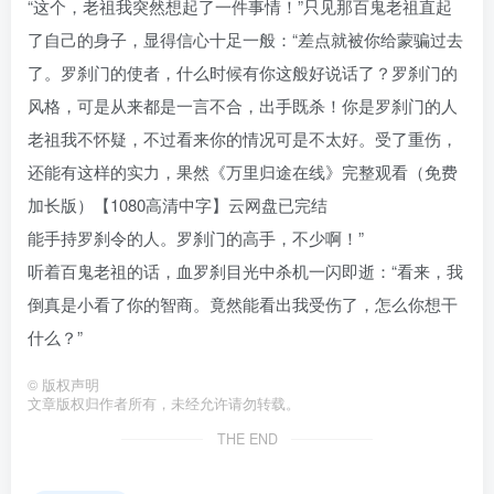
“这个，老祖我突然想起了一件事情！”只见那百鬼老祖直起
了自己的身子，显得信心十足一般：“差点就被你给蒙骗过去
了。罗刹门的使者，什么时候有你这般好说话了？罗刹门的
风格，可是从来都是一言不合，出手既杀！你是罗刹门的人
老祖我不怀疑，不过看来你的情况可是不太好。受了重伤，
还能有这样的实力，果然《万里归途在线》完整观看（免费
加长版）【1080高清中字】云网盘已完结
能手持罗刹令的人。罗刹门的高手，不少啊！”
听着百鬼老祖的话，血罗刹目光中杀机一闪即逝：“看来，我
倒真是小看了你的智商。竟然能看出我受伤了，怎么你想干
什么？”
©
版权声明
文章版权归作者所有，未经允许请勿转载。
THE END