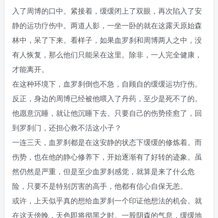
入了周博的口中。紧接着，缓缓闭上了双眼，再次陷入了安
静的运功疗伤中。两道人影，一坐一卧的就在这露天原始森
林中，呆了下来。看样子，如果血罗刹和周博两人之中，没
有人恢复，那么他们只能呆在这里。除非，一人完全健康，
才能离开。
在这种环境下，血罗刹倒也不急，自顾自的缓缓运功疗伤。
反正，身边的周博已经被他喂入了丹药，至少是死不了的。
他愿意沉睡，就让他沉睡下去。只要自己的伤势痊愈了，回
到罗刹门，还担心救不活这小子？
一连三天，血罗刹都是在这安静的状态下缓缓的修炼着。而
伤势，也在他的静心修养下，开始逐渐有了好转的迹象。虽
然仍然是严重，但是至少血罗刹感觉，就算是来了什么危
险，只要不是特别厉害的高手，他都有信心自保无恙。
或许，上天似乎真的想给血罗刹一个印证他想法的机会。就
在这天傍晚，天色即将彻黑之时。一股阴森的气息，缓缓地