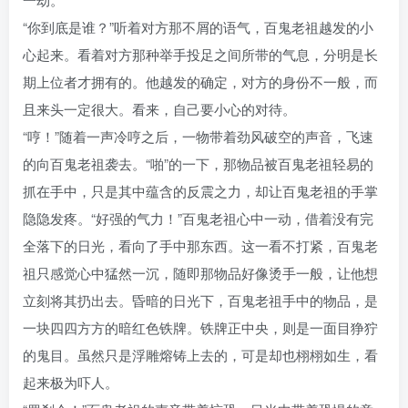
“你到底是谁？”听着对方那不屑的语气，百鬼老祖越发的小
心起来。看着对方那种举手投足之间所带的气息，分明是长
期上位者才拥有的。他越发的确定，对方的身份不一般，而
且来头一定很大。看来，自己要小心的对待。
“哼！”随着一声冷哼之后，一物带着劲风破空的声音，飞速
的向百鬼老祖袭去。“啪”的一下，那物品被百鬼老祖轻易的
抓在手中，只是其中蕴含的反震之力，却让百鬼老祖的手掌
隐隐发疼。“好强的气力！”百鬼老祖心中一动，借着没有完
全落下的日光，看向了手中那东西。这一看不打紧，百鬼老
祖只感觉心中猛然一沉，随即那物品好像烫手一般，让他想
立刻将其扔出去。昏暗的日光下，百鬼老祖手中的物品，是
一块四四方方的暗红色铁牌。铁牌正中央，则是一面目狰狞
的鬼目。虽然只是浮雕熔铸上去的，可是却也栩栩如生，看
起来极为吓人。