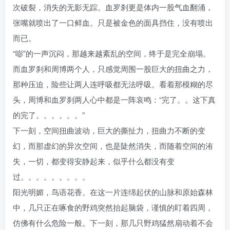
次破裂，消失的无影无踪。血罗刹更是体内一股气血翻涌，
张嘴就喷出了一口鲜血。只是被金色的面具挡住，没有喷出
而已。
“嘭”的一声沉闷，那越来越紊乱的空间，终于是完全崩塌。
而血罗刹和周博两个人，只感觉周围一股巨大的扭曲之力，
那种压迫，险些让两人连呼吸都无法呼吸。看着那模糊的尽
头，周博和血罗刹两人心中都是一阵哀鸣：“完了。。这下真
的完了。。。。。。”
下一刻，空间扭曲波动，巨大的撕扯力，扭曲力不断的变
幻，而那虚幻的异次空间，也是陡然消失，而随着空间的洧
失，一切，都变得安静起来，似乎什么都没有变
过。。。。。。。。。
阳光明媚，鸟语花香。在这一片连绵起伏的山脉和原始森林
中，几只正在啄食的野鸡突然抬起脑袋，谨慎的盯着四周，
仿佛有什么危险一般。下一刻，那几只野鸡猛然扇动着不会