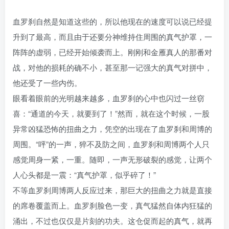
血罗刹自然是知道这些的，所以他现在的速度可以说已经提
升到了最高，而且由于还要分神维持住周围的真气护罩，一
阵阵的虚弱，已经开始倾袭而上。刚刚和金雁真人的那番对
战，对他的损耗的确不小，甚至那一记强大的真气对拼中，
他还受了一些内伤。
眼看着眼前的光明越来越多，血罗刹的心中也闪过一丝窃
喜：“通道的今天，就要到了！”然而，就在这个时候，一股
异常凶猛恐怖的扭曲之力，凭空的出现在了血罗刹和周博的
周围。“呯”的一声，猝不及防之间，血罗刹和周博两个人只
感觉周身一紧，一重。随即，一声无形破裂的感觉，让两个
人心头都是一震：“真气护罩，似乎碎了！”
不等血罗刹周博两人反应过来，那巨大的扭曲之力就是直接
的席卷覆盖而上。血罗刹脸色一变，真气猛然自体内狂猛的
涌出，不过也仅仅是片刻的功夫。这仓促而起的真气，就再