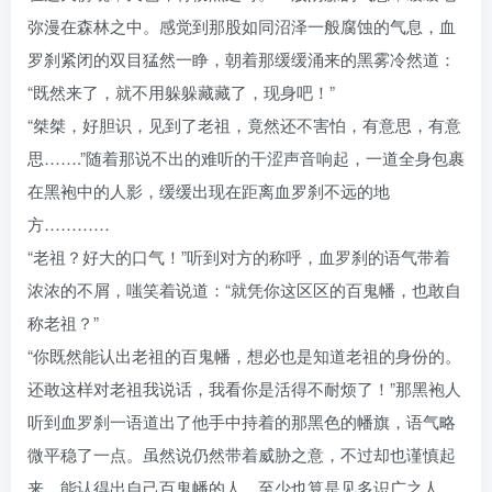
弥漫在森林之中。感觉到那股如同沼泽一般腐蚀的气息，血
罗刹紧闭的双目猛然一睁，朝着那缓缓涌来的黑雾冷然道：
“既然来了，就不用躲躲藏藏了，现身吧！”
“桀桀，好胆识，见到了老祖，竟然还不害怕，有意思，有意
思…….”随着那说不出的难听的干涩声音响起，一道全身包裹
在黑袍中的人影，缓缓出现在距离血罗刹不远的地
方…………
“老祖？好大的口气！”听到对方的称呼，血罗刹的语气带着
浓浓的不屑，嗤笑着说道：“就凭你这区区的百鬼幡，也敢自
称老祖？”
“你既然能认出老祖的百鬼幡，想必也是知道老祖的身份的。
还敢这样对老祖我说话，我看你是活得不耐烦了！”那黑袍人
听到血罗刹一语道出了他手中持着的那黑色的幡旗，语气略
微平稳了一点。虽然说仍然带着威胁之意，不过却也谨慎起
来。能认得出自己百鬼幡的人，至少也算是见多识广之人，