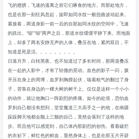
飞的翅膀，飞速的逃离之前它们啄食的地方。而那处地方，
也是在那一刻狂风忽起，旋即如同水纹一般扭曲波动起来。
紧接着，两道身影一前一后的自那如同水纹的空间中，飞速
的跌出。“嘭”“嘭”两声之后，那道水纹缓缓平静下来。而地面
上，却多了两名安静无声的人体，叠压在地，紧闭双目，不
知道是死是活。。。。。。。。。
日落月升，白转黑夜。也不知道过了多长时间，那两道叠压
在一起的人影中，才有了轻微的晃动。血色的影子一闪，拨
开压在身上的周博，血罗刹胸膛起伏，喘着粗气的翻过了身
子，背靠在身边的一棵大树的树干上。仅仅是这样一个小小
的动作，就让他胸口一阵剧烈的疼痛。如今的处境，恐怕血
罗刹自己都没有想到，堂堂魔道三大高手之一的他，在南疆
跺跺脚天地都会颤上三颤的自己，竟然会落到了这样的地
步。而且他可以感觉到，自己体内那剧烈的创伤。看着破烂
的衣衫下，鲜红色的鲜血，显然身体上，也是在那玉片开辟