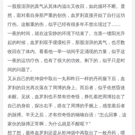
一股股澎湃的真气从其体内溢出又收回，如此循环不断。显
然，面对着自身那严重的创伤，血罗刹直接开始了自行运功
疗伤。这般重的伤，似乎已经有很多年不曾出现过了……
一夜的时间，就在这安静的环境下结束了。当第一缕阳光升
起的时候，血罗刹双手缓缓松开，那股澎湃的真气，也尽数
收回在了体内。看着他一举一动间手足涌现的力量，似乎这
一夜的运功疗伤，也有了很大的功效。剩下的，似乎只是时
间的问题了。
又从自己的乾坤袋中取出一丸和昨日一样的丹药服下后，血
罗刹的目光再次落在了周博的身上。而后者，似乎依然昏迷
未醒。见状，血罗刹也不禁有些奇怪，挣扎着把周博拉在了
自己的身前，探出右手，搭在了周博的手腕上，感觉着后者
的脉搏。半天之后，才有些奇怪的喃喃自语：“怎么回事，这
家伙的脉搏正常啊，为什么就是不醒呢？”
想了想，最终血罗刹还是从乾坤袋中再取出了一枚丹药，喂