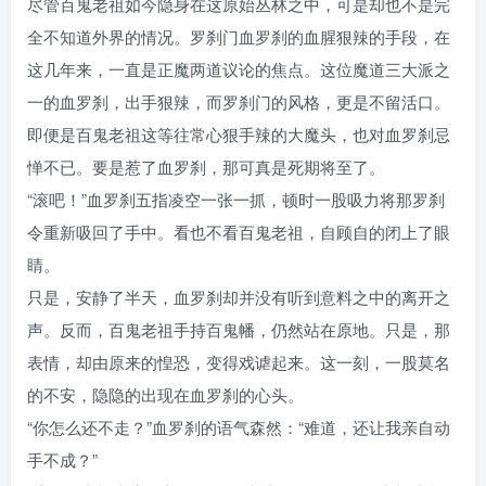
尽管百鬼老祖如今隐身在这原始丛林之中，可是却也不是完
全不知道外界的情况。罗刹门血罗刹的血腥狠辣的手段，在
这几年来，一直是正魔两道议论的焦点。这位魔道三大派之
一的血罗刹，出手狠辣，而罗刹门的风格，更是不留活口。
即便是百鬼老祖这等往常心狠手辣的大魔头，也对血罗刹忌
惮不已。要是惹了血罗刹，那可真是死期将至了。
“滚吧！”血罗刹五指凌空一张一抓，顿时一股吸力将那罗刹
令重新吸回了手中。看也不看百鬼老祖，自顾自的闭上了眼
睛。
只是，安静了半天，血罗刹却并没有听到意料之中的离开之
声。反而，百鬼老祖手持百鬼幡，仍然站在原地。只是，那
表情，却由原来的惶恐，变得戏谑起来。这一刻，一股莫名
的不安，隐隐的出现在血罗刹的心头。
“你怎么还不走？”血罗刹的语气森然：“难道，还让我亲自动
手不成？”