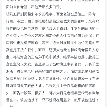
面前自称老祖，和他费那么多口舌。
听到血罗刹提起多年前的往事，百鬼老祖也是脸上一阵青一
阵白。不过，由于整张脸都是隐没在宽大的黑袍中，又有那
阵阵的阴风黑气遮掩，倒也没人看得到。血罗刹的话说的一
点不错，当年他和好友凶鹰老怪两人仗着自己修为高深，在
南疆中也是横行霸道。甚至，连当时在魔道中地位高超的三
宫也是不放在眼中。而且，还胆大包天的和凶鹰老怪杀人夺
宝，将碧海宫的三名弟子暗中斩杀。结果事情败露，惹得三
宫宫主怒火大发。甚至派出了当时魔道中有名的十八骑千里
追杀，将百鬼老祖追杀的如同丧家之犬。而雄鹰老鬼则是依
靠着罗刹门的庇护，勉强置身事外。这件事情曾经一度在正
魔两道引起了轩然大波，后来则是由于百鬼老祖的彻底消
失，而告一段落。很多人，都以为百鬼老祖早已经死在当年
雪宫十八骑的追杀下，只不过现在看起来，似乎被他逃过了
一劫。