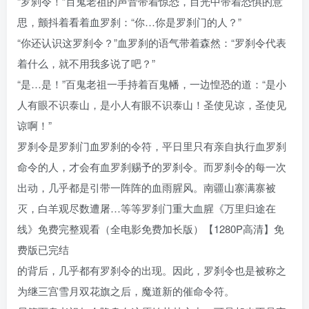
“罗刹令！”百鬼老祖的声音带着惊恐，目光中带着恐惧的意
思，颤抖着看着血罗刹：“你…你是罗刹门的人？”
“你还认识这罗刹令？”血罗刹的语气带着森然：“罗刹令代表
着什么，就不用我多说了吧？”
“是…是！”百鬼老祖一手持着百鬼幡，一边惶恐的道：“是小
人有眼不识泰山，是小人有眼不识泰山！圣使见谅，圣使见
谅啊！”
罗刹令是罗刹门血罗刹的令符，平日里只有亲自执行血罗刹
命令的人，才会有血罗刹赐予的罗刹令。而罗刹令的每一次
出动，几乎都是引带一阵阵的血雨腥风。南疆山寨满寨被
灭，白羊观尽数遭屠…等等罗刹门重大血腥《万里归途在
线》免费完整观看（全电影免费加长版）【1280P高清】免
费版已完结
的背后，几乎都有罗刹令的出现。因此，罗刹令也是被称之
为继三宫雪月双花旗之后，魔道新的催命令符。