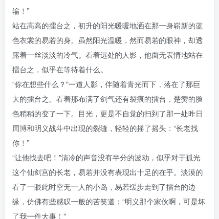
输！”
站在高高的擂台之，初升的阳光暖暖地洒在那一身崭新的蓝
色衣裳的易若的身。虽然阳光温暖，然而易若的眼神，却透
露着一丝淡淡的冷气。看着远处的人影，他面无表情地站在
擂台之，似乎在等待着什么。
“你在想些什么？”一道人影，伴随着青光而下，落在了那巨
大的擂台之。看着那布满了剑气还有裂痕的擂台，楚赞的脸
色稍稍的变了一下。目光，更是不自觉的扫到了那一处昨日
周博和明义战斗中出现的裂缝，轻轻的摇了摇头：“长老找
你！”
“让他找去吧！”清冷的声音没有半分的波动，似乎对于孤光
这个仙剑宫的长老，易若并没有表现出十足的在乎。淡漠的
看了一眼此时空无一人的小岛，易若缓步走到了擂台的边
缘，仿佛有些感叹一般的苦笑道：“明义那个家伙啊，可是坏
了我一件大事！”