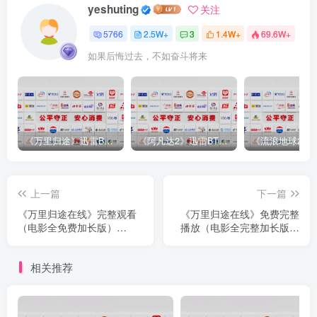
yeshuting
关注
5766
2.5W+
3
1.4W+
69.6W+
如果后悔过去，不如奋斗将来
《万里归途》迅雷BT完整下载[mp3／3.14GB／2.15GB
《阿凡达2》迅雷BT完整下载[MP4／3.12GB／5.35GB]中
上一篇
下一篇
《万里归途在线》完整观看
《万里归途在线》免费完整
（电影全免费加长版）
播放（电影全完整加长版）
【1080P高清版
【1080高清
相关推荐