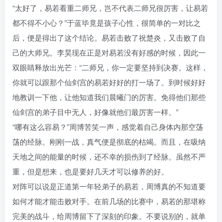
“太好了，易若看重二师兄，岂不代表二师兄很厉害，让易若
都不得不小心？”于蓝毕竟是孩子心性，很简单的一对比之
后，便是得出了这个结论。易若击败了祝楚炎，又击败了自
己的大师兄。李昊现在正是对易若没有好感的时候，因此一
双眼睛释放出光芒：“二师兄，你一定要坚持到决赛。这样，
你就可以跟那个仙剑宫的易若好好的打一场了。到时候好好
地教训一下他，让他知道我们晨曦门的厉害。免得他们那些
仙剑宫的弟子目中无人，好像就他们最厉害一样。”
“哪有这么容易？”周博苦笑一声，感觉着自己身体内那空荡
荡的经脉。刚刚一战，真气便是彻底的枯竭。而且，在吸纳
天地之间的能量的时候，还不幸的损伤到了经脉。虽然不严
重，但是想来，也是要好几天才可以修养的好。
对阵可以说是正道第一年轻弟子的易若，周博真的不知道要
如何才能才能击败对手。在前几场的比赛中，易若的那堪称
完美的战斗，给周博留下了深刻的印象。不要说别的，就单