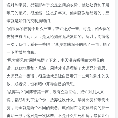
说对阵李昊。易若那举手投足之间的攻势，就处处克制了晨
曦门的招式。很显然，这么多年来。仙剑宫教给易若的，应
该就是如何的克制晨曦门。
“如果你的伤势不那么严重，或许还好一些。可是，如今你的
伤势没有四到五天，是无论如何无法复原的。所以，周博这
一次，我们，看开一些吧！”李昊意味深长的说了一句，拍了
一下周博的肩膀。
“恩大师兄你”周博先愣了下来，半天没有听明白大师兄的
话。默默地重复了几遍，周博才算是理解了大师兄的意思。
大师兄这一番话，很显然就是让自己看开一些可能到来的失
败。或者说，也有暗中开导自己的意思。
“放弃吗？”周博苦笑一声，没有立刻回话。或许对别人来
说，都战斗到了这个份，放弃也没什么。毕竟比赛和带伤比
赛，完全就是两个不同的概念。就如同在之前莫野说的那一
番话一般，这只是一次比赛。不是什么生死相搏，最多让仙