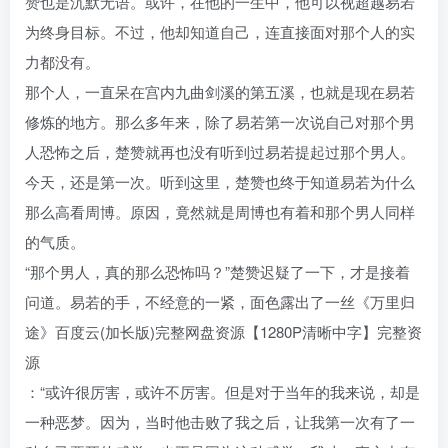
赞也是沉默无语。或许，在他的一生中，他可以视超越易若
为终身目标。不过，他却知道自己，连直接面对那个人的实
力都没有。
那个人，一直呆在宫内九曲剑溪的第五溪，也就是现在易若
修炼的地方。那么多年来，除了易若第一次说自己对那个男
人恐怖之后，楚赞就再也没有听到过易若提起过那个男人。
今天，还是第一次。听到这里，楚赞也终于知道易若为什么
那么高看周博。原因，竟然就是周博也有着和那个男人同样
的气质。
“那个男人，真的那么恐怖吗？”楚赞迟疑了一下，才是接着
问道。易若的手，不经意的一紧，面色露出了一丝《万里归
途》百度云(加长版)完整网盘资源【1280P清晰中字】完整资
源
：“或许很厉害，或许不厉害。但是对于当年的我来说，却是
一种恶梦。因为，当时他击败了我之后，让我第一次有了一