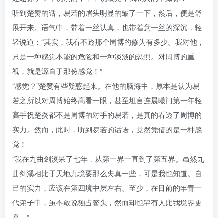
听到楚赞的话，易若的眉头明显的皱了一下，然后，便是舒
展开来。语气中，带着一丝认真，也带着意一丝的深沉，轻
轻说道：“其实，我看不透那个周博的修为有多少。我对他，
只是一种感觉本能的危险和一种淡淡的恐惧。对周博的重
视，就是源自于那份感觉！”
“感觉？”楚赞有些疑惑起来。在他的脑海中，原本是认为易
若之所以对周博始终高看一眼，甚至坦言连晨曦门第一年轻
高手祝楚炎都不是周博的对手的易若，是真的看透了周博的
实力。然而，此时，听到易若的话语，竟然凭借的是一种感
觉！
“我在九曲剑溪呆了七年，从第一界一直到了第五界。虽然九
曲剑溪相比于天地九境要那么失真一些，可是我也知道。自
己的实力，应该在第四境中层左右。至少，在目前的年青一
代弟子中，虽不敢说独占鳌头，然而却也罕有人比我境界更
高。”