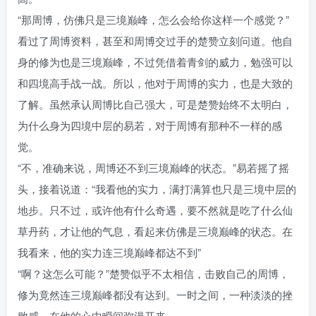
“那周博，仿佛只是三境巅峰，怎么会给你这样一个感觉？”
看过了周博资料，甚至和周博交过手的楚赞立刻问道。他自
身的修为也是三境巅峰，不过凭借着青剑的威力，勉强可以
和四境高手战一战。所以，他对于周博的实力，也是大致的
了解。虽然承认周博比自己强大，可是楚赞始终不太明白，
为什么身为四境中层的易若，对于周博有那种不一样的感
觉。
“不，准确来说，周博还不到三境巅峰的状态。”易若摇了摇
头，接着说道：“我看他的实力，满打满算也只是三境中层的
地步。只不过，或许他有什么奇遇，要不然就是吃了什么仙
草丹药，才让他的气息，看起来仿佛是三境巅峰的状态。在
我看来，他的实力连三境巅峰都达不到”
“啊？这怎么可能？”楚赞似乎不太相信，击败自己的周博，
修为竟然连三境巅峰都没有达到。一时之间，一种淡淡的挫
败感，在他的心中瞬间弥漫开来。