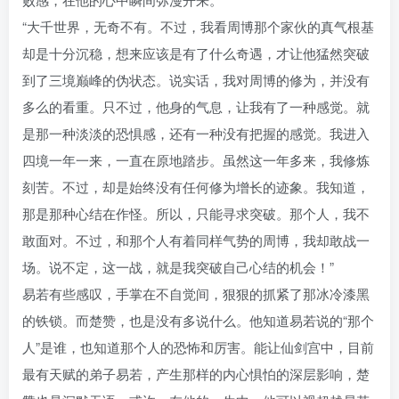
“大千世界，无奇不有。不过，我看周博那个家伙的真气根基
却是十分沉稳，想来应该是有了什么奇遇，才让他猛然突破
到了三境巅峰的伪状态。说实话，我对周博的修为，并没有
多么的看重。只不过，他身的气息，让我有了一种感觉。就
是那一种淡淡的恐惧感，还有一种没有把握的感觉。我进入
四境一年一来，一直在原地踏步。虽然这一年多来，我修炼
刻苦。不过，却是始终没有任何修为增长的迹象。我知道，
那是那种心结在作怪。所以，只能寻求突破。那个人，我不
敢面对。不过，和那个人有着同样气势的周博，我却敢战一
场。说不定，这一战，就是我突破自己心结的机会！”
易若有些感叹，手掌在不自觉间，狠狠的抓紧了那冰冷漆黑
的铁锁。而楚赞，也是没有多说什么。他知道易若说的“那个
人”是谁，也知道那个人的恐怖和厉害。能让仙剑宫中，目前
最有天赋的弟子易若，产生那样的内心惧怕的深层影响，楚