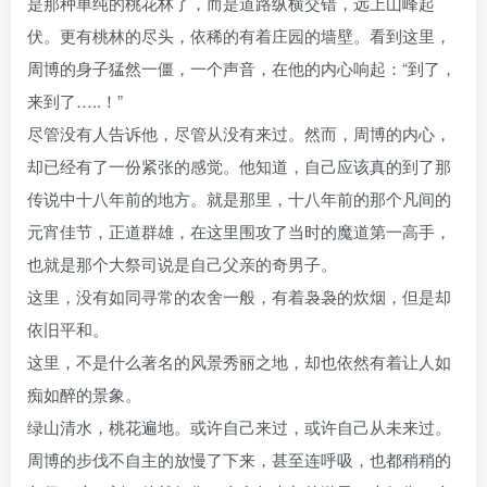
是那种单纯的桃花林了，而是道路纵横交错，远上山峰起
伏。更有桃林的尽头，依稀的有着庄园的墙壁。看到这里，
周博的身子猛然一僵，一个声音，在他的内心响起：“到了，
来到了…..！”
尽管没有人告诉他，尽管从没有来过。然而，周博的内心，
却已经有了一份紧张的感觉。他知道，自己应该真的到了那
传说中十八年前的地方。就是那里，十八年前的那个凡间的
元宵佳节，正道群雄，在这里围攻了当时的魔道第一高手，
也就是那个大祭司说是自己父亲的奇男子。
这里，没有如同寻常的农舍一般，有着袅袅的炊烟，但是却
依旧平和。
这里，不是什么著名的风景秀丽之地，却也依然有着让人如
痴如醉的景象。
绿山清水，桃花遍地。或许自己来过，或许自己从未来过。
周博的步伐不自主的放慢了下来，甚至连呼吸，也都稍稍的