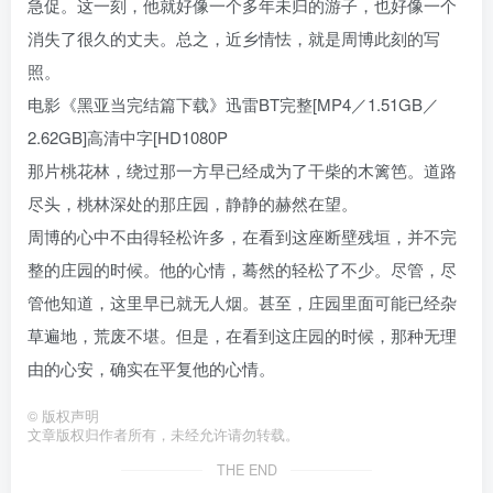
急促。这一刻，他就好像一个多年未归的游子，也好像一个
消失了很久的丈夫。总之，近乡情怯，就是周博此刻的写
照。
电影《黑亚当完结篇下载》迅雷BT完整[MP4／1.51GB／
2.62GB]高清中字[HD1080P
那片桃花林，绕过那一方早已经成为了干柴的木篱笆。道路
尽头，桃林深处的那庄园，静静的赫然在望。
周博的心中不由得轻松许多，在看到这座断壁残垣，并不完
整的庄园的时候。他的心情，蓦然的轻松了不少。尽管，尽
管他知道，这里早已就无人烟。甚至，庄园里面可能已经杂
草遍地，荒废不堪。但是，在看到这庄园的时候，那种无理
由的心安，确实在平复他的心情。
©
版权声明
文章版权归作者所有，未经允许请勿转载。
THE END