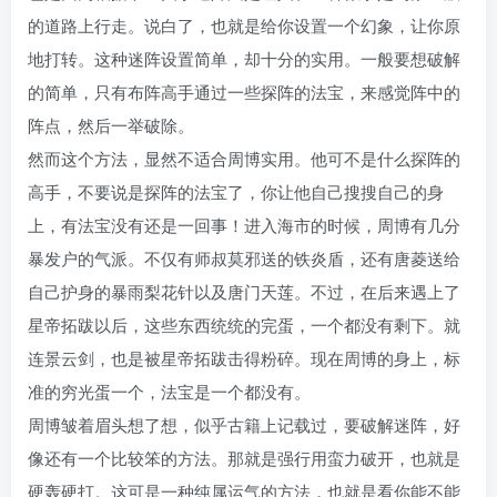
的道路上行走。说白了，也就是给你设置一个幻象，让你原
地打转。这种迷阵设置简单，却十分的实用。一般要想破解
的简单，只有布阵高手通过一些探阵的法宝，来感觉阵中的
阵点，然后一举破除。
然而这个方法，显然不适合周博实用。他可不是什么探阵的
高手，不要说是探阵的法宝了，你让他自己搜搜自己的身
上，有法宝没有还是一回事！进入海市的时候，周博有几分
暴发户的气派。不仅有师叔莫邪送的铁炎盾，还有唐菱送给
自己护身的暴雨梨花针以及唐门天莲。不过，在后来遇上了
星帝拓跋以后，这些东西统统的完蛋，一个都没有剩下。就
连景云剑，也是被星帝拓跋击得粉碎。现在周博的身上，标
准的穷光蛋一个，法宝是一个都没有。
周博皱着眉头想了想，似乎古籍上记载过，要破解迷阵，好
像还有一个比较笨的方法。那就是强行用蛮力破开，也就是
硬轰硬打。这可是一种纯属运气的方法，也就是看你能不能