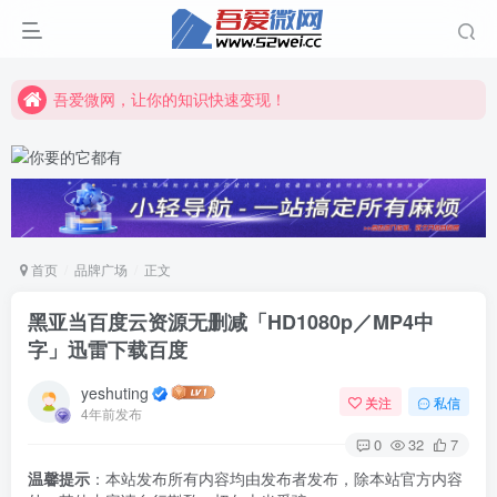
吾爱微网，链接客户就是这么简单！
吾爱微网，让你的知识快速变现！
吾爱微网，链接客户就是这么简单！
吾爱微网，让你的知识快速变现！
首页
品牌广场
正文
黑亚当百度云资源无删减「HD1080p／MP4中
字」迅雷下载百度
yeshuting
关注
私信
4年前发布
0
32
7
温馨提示
：本站发布所有内容均由发布者发布，除本站官方内容