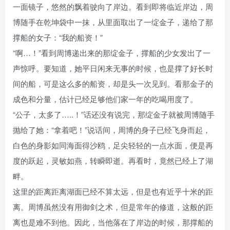
一面镜子，悠然的飘着驶向了岸边。看到即将临近岸边，周
博随手在乾坤袋中一抹，从里面取出了一绽金子，递给了那
撑船的女子：“我的船资！”
“啊…！”看到周博递出来的那绽金子，撑船的少女发出了一
声惊呼。要知道，她平日闲来无事的时候，也是撑了好长时
间的船，可是这么多的船资，却是头一次见到。看那金子的
成色和分量，估计已经足够他们家一年的吃喝用度了。
“公子，太多了…..！”话还没有说完，那绽金子就被周博随手
抛给了她：“拿着吧！”说话间，周博的身子已经飞身而起，
白色的身影如同海面得沙鸥，足尖轻轻的一点水面，便是再
度的跃起，灵敏如燕，转瞬即逝。再看时，竟然已经上了湖
畔。
这里的距离距离湖面已经不算太远，但是也有近乎十米的距
离。周博虽然没有用御剑之术，但是常年的修道，这般的距
离也是难不到他。因此，当他落在了岸边的时候，那撑船的