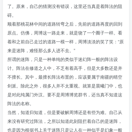
了。原来，自己的猜测没有错误，这里还当真是着阵法的阻
碍。
顺着那桃花林中间的道路转弯之后，先前的道路再度的回到
原点。仿佛，周博这一路走来，就是饶了一个圈子一样。看
着和之前自己走过的道路一模一样，周博淡淡的笑了笑：“原
来是迷阵，难怪那么多人进不去。”
所谓的迷阵，只是一种单纯的类似于迷幻阵一般的阵法设
计。阵法在修道之人中，不乏有着高手，但是大多数还是并
不擅长。其中，最擅长阵法布置的，应该要属于南疆的晴空
剑派。除此之外，很多人并不太重视。就算是晨曦门中，也
是对此纯属门外汉。要不是周博博览群书，还当真不知道这
阵法的名称。
当然，知道归知道，但是要破解周博还是有些为难。自己从
来没有研究过阵法，之所以知道此刻阻拦着自己的是迷阵，
也是因为根据书上关于迷阵只是让人在一种似乎是幻象一般