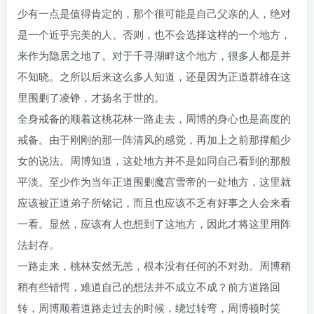
少有一点是值得肯定的，那个很可能是自己父亲的人，绝对
是一个近乎完美的人。否则，也不会选择这样的一个地方，
来作为隐居之地了。对于千寻湖畔这个地方，很多人都是并
不知晓。之所以后来这么多人知道，还是因为正道群雄在这
里围剿了凌铮，才扬名于世的。
全身戒备的顺着这桃花林一路走去，周博的身心也是高度的
戒备。由于刚刚的那一阵清风的感觉，再加上之前那撑船少
女的说法。周博知道，这处地方并不是如同自己看到的那般
平淡。至少作为当年正道围剿魔宫雪帝的一处地方，这里就
应该被正道弟子所铭记，而且也应该不乏有好事之人会来看
一看。显然，应该有人也想到了这地方，因此才将这里用阵
法封存。
一路走来，桃林安然无恙，根本没有任何的不对劲。周博稍
稍有些错愕，难道自己的想法并不成立不成？前方道路回
转，周博顺着道路走过去的时候，绕过转弯，周博顿时笑