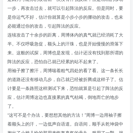
一步，再攻击过去，就可以引起阵法的反应。但是同时，要
是你运气不好，估计你就算是小步小步的挪动的攻击，也未
必能通过你的攻击，引起阵法的反应。
连续攻击了十余步的距离，周博体内的真气就已经消耗了大
半。不仅呼吸急促，额头上的汗珠，也是开始慢慢的滑落下
来。这般的试探，周博也是发现，估计还没有找到那所谓的
阵法的反应，恐怕自己就已经累的站不起来了。
用袖子擦了擦汗，周博喘着粗气四处的看了看。这一条长长
的道路还没有移动几步，自己就已经被折腾成这样子了。估
计要是一条路照这样测试下来，恐怕就算是引起了阵法的反
应，估计周博这边也直接累的真气枯竭，倒地而亡的地步
了。
“这可不是个办法，要想想其他的方法！”周博一边用袖子擦
着额头上的汗，一边低声自语道。自语间，顺手从乾坤袋中
掏出了小楠儿给的那用来恢复真气的丹丸，服用了一颗。就