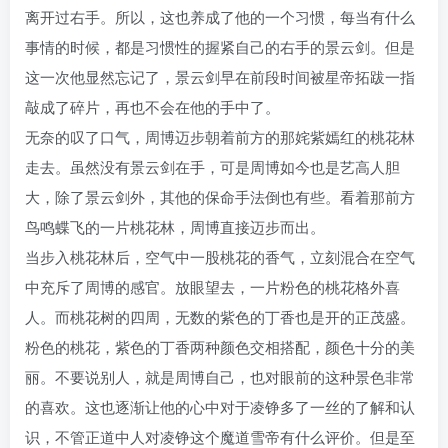
离开过右手。所以，这也养成了他的一个习惯，每当有什么
事情的时候，都是习惯性的握紧自己的右手的景云剑。但是
这一次他显然忘记了，景云剑早在前段时间被星帝拓跋一指
敲成了碎片，再也不会在他的手中了。
无奈的叹了口气，周博迈步朝着前方的那姹紫嫣红的桃花林
走去。虽然没有景云剑在手，可是周博如今也是艺高人胆
大，除了景云剑外，其他的保命手法倒也有些。看着那前方
鸟鸣蝶飞的一片桃花林，周博直接迈步而出。
当步入桃花林后，空气中一股桃花的香气，立刻混合在空气
中充斥了周博的感官。放眼望去，一片粉色的桃花格外喜
人。而桃花树的四周，无数的紫色的丁香也是开的正茂盛。
粉色的桃花，紫色的丁香两种颜色交相搭配，颜色十分的美
丽。不要说别人，就是周博自己，也对眼前的这种景色非常
的喜欢。这也逐渐让他的心中对于凌铮多了一丝的了解和认
识，不管正道中人对凌铮这个魔道雪帝有什么评价。但是至