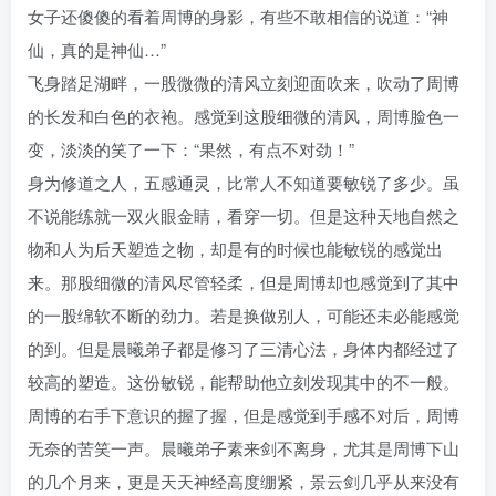
女子还傻傻的看着周博的身影，有些不敢相信的说道：“神
仙，真的是神仙…”
飞身踏足湖畔，一股微微的清风立刻迎面吹来，吹动了周博
的长发和白色的衣袍。感觉到这股细微的清风，周博脸色一
变，淡淡的笑了一下：“果然，有点不对劲！”
身为修道之人，五感通灵，比常人不知道要敏锐了多少。虽
不说能练就一双火眼金睛，看穿一切。但是这种天地自然之
物和人为后天塑造之物，却是有的时候也能敏锐的感觉出
来。那股细微的清风尽管轻柔，但是周博却也感觉到了其中
的一股绵软不断的劲力。若是换做别人，可能还未必能感觉
的到。但是晨曦弟子都是修习了三清心法，身体内都经过了
较高的塑造。这份敏锐，能帮助他立刻发现其中的不一般。
周博的右手下意识的握了握，但是感觉到手感不对后，周博
无奈的苦笑一声。晨曦弟子素来剑不离身，尤其是周博下山
的几个月来，更是天天神经高度绷紧，景云剑几乎从来没有