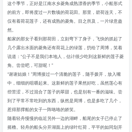
这个季节，正好是江南水乡菱角成熟漂香的季节，小船形式
的前方，即将度过一片数顷的荷花田。那里，碧荷连天，不
仅有着荷花莲子，还有成熟的菱角。目之所及，一片绿意盎
然。
船家的那女子看到那荷田，立刻弯下了身子，飞快的抓起了
几个露出水面的菱角还有荷花上的绿莲，扔给了周博，笑着
说道：“公子不是我们本地人，估计很少吃到这新鲜的莲子菱
角。尝尝吧，可甜呢！”
“谢谢姑娘！”周博接过一个清脆的莲子，随手拨开，放入嘴
中，细细的咀嚼起来。这新鲜的莲子果然好吃，虽然莲心有
些苦涩，不过混合了莲子的翠甜，也是别有一番的滋味。尝
到了平常不常吃到的东西，纵然是周博，也是多吃了几个，
惹得那撑船的女子一阵咯咯的娇笑。
随着轻舟慢慢的临近另外一边的湖畔，船尾的女子已停止了
摇橹。轻舟的船头分开湖面上的绿叶红荷，平平的如同划开