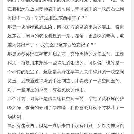
在要把药瓶放回乾坤袋中的时候，乾坤袋中的一块晶石让周
博眼中一亮：“我怎么把这东西给忘了？”
那是一块碧绿色的玉简，四四方方的做的极为的端正。看到
这东西，周博的双眼明显的一亮，嘴角，更是咧的老高，就
差大笑出声了：“我怎么把这东西给忘记了？”
那是师叔莫野在海市开启之前，交给周博的身份玉简。主要
作用，就是用来穿越一些阵法的阻挡的。可以说，也算是一
个不错的法宝了。这还是莫野在早年无意中得到的一块空间
灵玉，后来通过特殊的手法制造，才弄成了一块空间玉简。
对于一些阵法的障碍，有着免疫的作用。
几个月前，周博正是借着这块空间玉简，穿过了黄权峰的护
峰大阵，偷偷的来到了绿翠峰，和舒雪凝月夜下竹林斗了一
场比剑。
虽然有这东西，但是一直以来由于没有用到，所以周博反倒