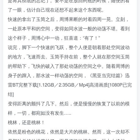
是将其彻底的忘记了。要不是在放回药瓶的时候，随便的看
了一眼，估计自己现在还想不起来这个东西呢。
快速的拿出了玉简之后，周博果断的对着四周一晃。立刻，
一处原本平和的空间，变得如同水波一般的动荡不堪。看到
这个样子，周博心中一动，狂喜道：“有了！”
说完，脚下一个快速的飞跃，整个人便是朝着那处空间波动
的地方，飞速而去。玉简手持在前，整个人就在那空间玉简
的帮助下，飞快的破入了那处动荡的空间之中。随着周博的
身子的蹿入，那水波一样动荡的空间，《黑亚当完结篇》迅
雷BT完整下载[1.12GB／2.35GB／Mp4]高清画质[1080P已完
结]
变得距离的颤抖了几下。然后，便是慢慢的恢复了以前的模
样，一切，都宛如没有发生…..
桃林，还是桃林！
依然是粉色的桃花，依然是大片的桃林。然而，这一次却不