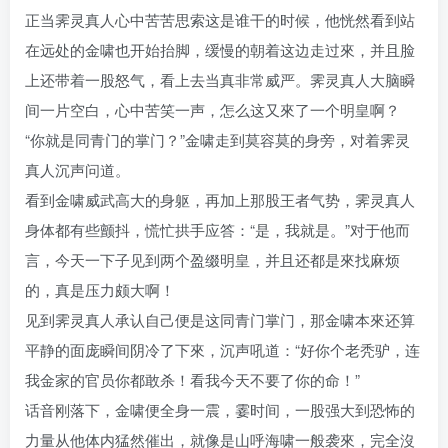
正当霁灵真人心中苦苦思索这是谁干的时候，他恍然看到站
在远处的金啸也开始抬脚，缓慢的朝着这边走过來，并且脸
上还带着一股怒气，看上去当真非常威严。霁灵真人大脑瞬
间一片空白，心中苦笑一声，怎么这又來了一个明皇啊？
“你就是同青门的掌门？”金啸走到莫容莫的身旁，对着霁灵
真人沉声问道。
看到金啸威武高大的身躯，再加上那股王者气势，霁灵真人
身体都有些颤抖，慌忙拱手应答：“是，我就是。”对于他而
言，今天一下子见到两个盈缀明皇，并且还都是來找麻烦
的，真是压力颇大啊！
见到霁灵真人承认自己便是这同青门掌门，那金啸本來还算
平静的面庞瞬间阴冷了下來，沉声吼道：“好你个老秃驴，连
我金家的官员你都敢杀！看我今天不要了你的命！”
话音刚落下，金啸便全身一震，霎时间，一股强大到恐怖的
力量从他体内猛然催出，就像是山呼海啸一般袭來，完全沒