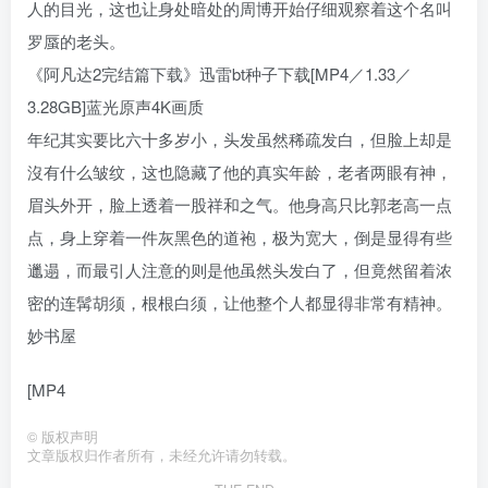
人的目光，这也让身处暗处的周博开始仔细观察着这个名叫
罗蜃的老头。
《阿凡达2完结篇下载》迅雷bt种子下载[MP4／1.33／
3.28GB]蓝光原声4K画质
年纪其实要比六十多岁小，头发虽然稀疏发白，但脸上却是
沒有什么皱纹，这也隐藏了他的真实年龄，老者两眼有神，
眉头外开，脸上透着一股祥和之气。他身高只比郭老高一点
点，身上穿着一件灰黑色的道袍，极为宽大，倒是显得有些
邋遢，而最引人注意的则是他虽然头发白了，但竟然留着浓
密的连髯胡须，根根白须，让他整个人都显得非常有精神。
妙书屋
[MP4
©
版权声明
文章版权归作者所有，未经允许请勿转载。