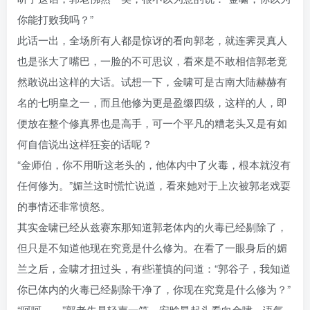
你能打败我吗？”
此话一出，全场所有人都是惊讶的看向郭老，就连霁灵真人
也是张大了嘴巴，一脸的不可思议，看來是不敢相信郭老竟
然敢说出这样的大话。试想一下，金啸可是古南大陆赫赫有
名的七明皇之一，而且他修为更是盈缀四级，这样的人，即
便放在整个修真界也是高手，可一个平凡的糟老头又是有如
何自信说出这样狂妄的话呢？
“金师伯，你不用听这老头的，他体内中了火毒，根本就沒有
任何修为。”媚兰这时慌忙说道，看來她对于上次被郭老戏耍
的事情还非常愤怒。
其实金啸已经从兹赛东那知道郭老体内的火毒已经剔除了，
但只是不知道他现在究竟是什么修为。在看了一眼身后的媚
兰之后，金啸才扭过头，有些谨慎的问道：“郭谷子，我知道
你已体内的火毒已经剔除干净了，你现在究竟是什么修为？”
“呵呵……”郭老先是轻声一笑，安晗昂起头看向金啸，语气