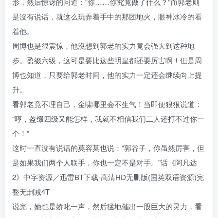
形，然后惊讶的问道：“你……你究竟做了什么？”而郭老则
是沒有说话，就这么玩弄着手中的那团地火，眼神冰冷的看
着他。
周博也是很震惊，他沒想到郭老的实力竟会强大到这种地
步。盈缀六级，这可是要比这些明皇都还要厉害啊！但是周
博也知道，只要给郭老时间，他的实力一定还会继续向上提
升。
看郭老竟不理自己，金啸哪里会不生气！当即便狠狠说道：
“哼，盈缀四级又能怎样，我就不相信我们二人还打不过你一
个！”
这时一直沒有说话的莫容莫也说：“郭谷子，你虽然厉害，但
是如果我们两个人联手，你也一定不是对手。”话《阿凡达
2》中字资源／迅雷BT下载-高清HD无删版(国英双语资源)完
整无删减4T
说完，她也是娇叱一声，然后猛地催出一股巨大的灵力，看