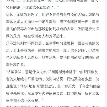
轻狂的说：“你试试不就知道了。”
听这，金啸顿时怒了，他好歹也是有头有脸的人物，怎能当
着这么多人的面让一个老头羞辱。当下金啸怒喝一声，毫无
征兆的便再次催出他那股恐怖到极点的力量，依旧是极为浑
厚的灵力，将全场所有人都笼罩起來。
只不过与刚才不同的是，金啸手中忽然燃起一团焦灰色的火
焰，看上去就像是一团燃尽的灰烬一般，很不起眼，但这灰
色火焰却是无风自动，非常炽热，使得周围的温度也瞬间跟
着升高许多。
“怙冥前辈，那是什么火焰？”周博感觉金啸手中的那团焦灰
色的火焰绝非平常之物，便问向怙冥，而怙冥沒有多想，便
直接说：“那火焰名叫燻雉仙焰，是一种天火，千年之前由金
臾率先炼化，然后便将火种留在金家，自他以后，所有金家
家主都会炼化这火焰。”