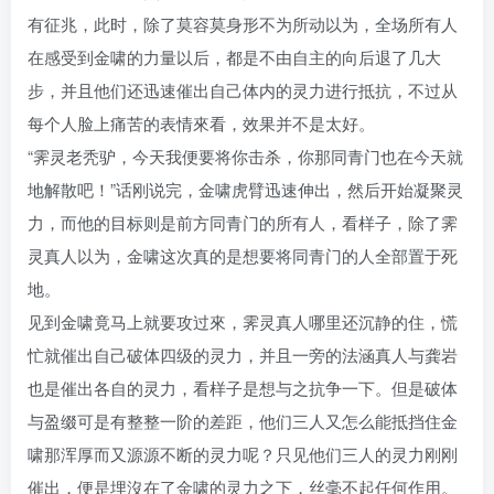
有征兆，此时，除了莫容莫身形不为所动以为，全场所有人
在感受到金啸的力量以后，都是不由自主的向后退了几大
步，并且他们还迅速催出自己体内的灵力进行抵抗，不过从
每个人脸上痛苦的表情來看，效果并不是太好。
“霁灵老秃驴，今天我便要将你击杀，你那同青门也在今天就
地解散吧！”话刚说完，金啸虎臂迅速伸出，然后开始凝聚灵
力，而他的目标则是前方同青门的所有人，看样子，除了霁
灵真人以为，金啸这次真的是想要将同青门的人全部置于死
地。
见到金啸竟马上就要攻过來，霁灵真人哪里还沉静的住，慌
忙就催出自己破体四级的灵力，并且一旁的法涵真人与龚岩
也是催出各自的灵力，看样子是想与之抗争一下。但是破体
与盈缀可是有整整一阶的差距，他们三人又怎么能抵挡住金
啸那浑厚而又源源不断的灵力呢？只见他们三人的灵力刚刚
催出，便是埋沒在了金啸的灵力之下，丝毫不起任何作用。