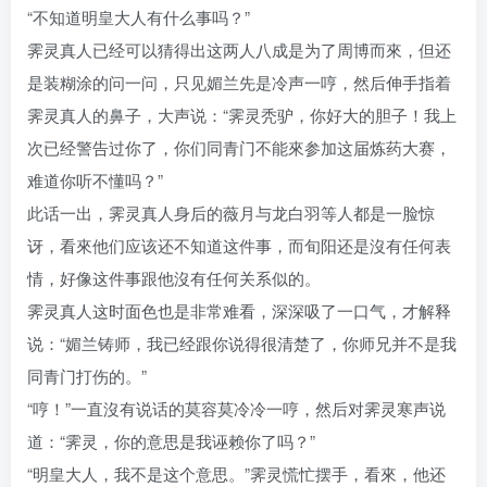
“不知道明皇大人有什么事吗？”
霁灵真人已经可以猜得出这两人八成是为了周博而來，但还
是装糊涂的问一问，只见媚兰先是冷声一哼，然后伸手指着
霁灵真人的鼻子，大声说：“霁灵秃驴，你好大的胆子！我上
次已经警告过你了，你们同青门不能來参加这届炼药大赛，
难道你听不懂吗？”
此话一出，霁灵真人身后的薇月与龙白羽等人都是一脸惊
讶，看來他们应该还不知道这件事，而旬阳还是沒有任何表
情，好像这件事跟他沒有任何关系似的。
霁灵真人这时面色也是非常难看，深深吸了一口气，才解释
说：“媚兰铸师，我已经跟你说得很清楚了，你师兄并不是我
同青门打伤的。”
“哼！”一直沒有说话的莫容莫冷冷一哼，然后对霁灵寒声说
道：“霁灵，你的意思是我诬赖你了吗？”
“明皇大人，我不是这个意思。”霁灵慌忙摆手，看來，他还