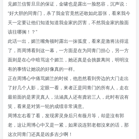
见媚兰信誓旦旦的保证，金啸也是露出一脸怒容，沉声说：
“好大胆的同青门，杀了我金官竟然还敢如此嚣张，看來我今
天一定要让他们知道知道我金家的厉害，不然我金家的脸面
该往哪搁！？”
此话一出，媚兰嘴角顿时露出一抹弧度，看來是激将法得逞
了，而周博看到这一幕，一方面是在为同青门担心，另一方
面则是在心中暗骂这个媚兰，她还真是会挑拨离间，明明沒
有的事情让她说的好像真的一样。
正在周博心中痛骂媚兰的时候，他忽然看到旁边的大门走出
了好几个人影，定眼一看，來者正是同青门的所有人，走在
最前面的是霁灵真人，法涵真人还有龚岩三人，此时有说有
笑，看來是对第一轮的成绩非常满意。
周博左右看了看，发现霁灵身后只有薇月等，却是沒有郭
老，这让周博心中又是一紧，如果说连郭老都沒來的话，那
这次同青门还真是凶多吉少啊！