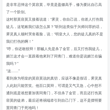
是非常忌惮这个莫容莫，毕竟是盈缀高手，修为要比自己高
了一个阶别。
这时那莫容莫又接着说道：“霁灵，你自己说，你差人打伤我
徒儿，这笔账我们该怎么算？”听到这类似于兴师问罪的话，
霁灵真人顿时哭丧着脸，说：“明皇大人，您的徒儿真的不是
我们打伤的啊！”
“哼，你还敢狡辩！那贼人先是杀了金官，后又打伤我徒儿，
媚兰这才会一直跟着他來到了同青门，难道你是说媚兰在骗
我吗？”
“这……”
看到身为明皇的莫容莫说的真切，应该不像是假话，霁灵真
人此刻只能苦笑。他百口莫辩，可谓是又气又急，心中想不
通到底是谁想要加害同青门，不但杀了金官，而且还打伤莫
容莫的徒弟，最后还将祸端牵引到自己门下，这不是摆明要
置同青门于死地吗！