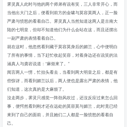
霁灵真人此时与他的两个师弟有说有笑，三人非常开心，而
当他出大门之后，便看到前方的金啸与莫容莫两人，正一脸
严肃与愤怒的看着自己。霁灵真人当然知道这两人是古南大
陆的七明皇，但却不知道他们为什么会站在这，而且还摆出
一副严肃的表情看着自己。
就在这时，他忽然看到藏于莫容莫身后的媚兰，心中便明白
了所有的事情，当下赶忙收起笑容，对着身边还在说笑的法
涵真人与龚岩说道：“麻烦來了。”
闻言两人一愣，忙抬头看去，当看到两大明皇之后，都是有
些惊讶，而看到媚兰以后，两人便也是露出严肃的表情，他
们知道，这次真的是大麻烦了。
沒走两步，霁灵只感觉一阵劲风吹过，还沒反应过來怎么回
事，便愕然看到刚才还在远处的莫容莫与媚兰，此时竟已经
來到了自己的面前，并且她们二人都是一脸愤怒的看着自
己。