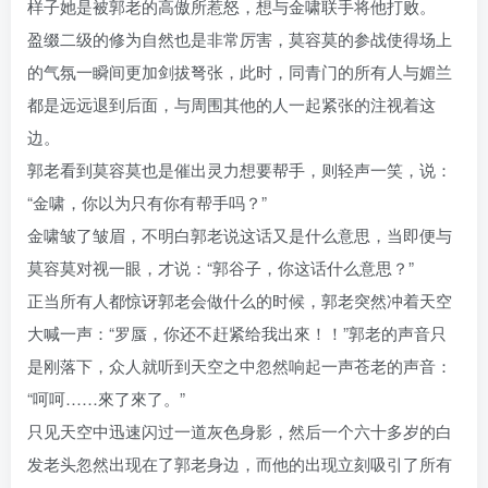
样子她是被郭老的高傲所惹怒，想与金啸联手将他打败。
盈缀二级的修为自然也是非常厉害，莫容莫的参战使得场上
的气氛一瞬间更加剑拔弩张，此时，同青门的所有人与媚兰
都是远远退到后面，与周围其他的人一起紧张的注视着这
边。
郭老看到莫容莫也是催出灵力想要帮手，则轻声一笑，说：
“金啸，你以为只有你有帮手吗？”
金啸皱了皱眉，不明白郭老说这话又是什么意思，当即便与
莫容莫对视一眼，才说：“郭谷子，你这话什么意思？”
正当所有人都惊讶郭老会做什么的时候，郭老突然冲着天空
大喊一声：“罗蜃，你还不赶紧给我出來！！”郭老的声音只
是刚落下，众人就听到天空之中忽然响起一声苍老的声音：
“呵呵……來了來了。”
只见天空中迅速闪过一道灰色身影，然后一个六十多岁的白
发老头忽然出现在了郭老身边，而他的出现立刻吸引了所有