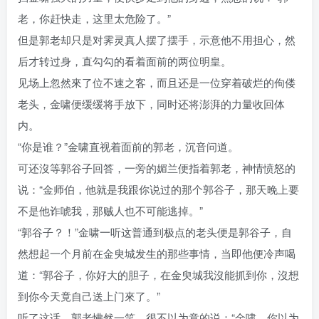
老，你赶快走，这里太危险了。”
但是郭老却只是对霁灵真人摆了摆手，示意他不用担心，然
后才转过身，直勾勾的看着面前的两位明皇。
见场上忽然來了位不速之客，而且还是一位穿着破烂的佝偻
老头，金啸便缓缓将手放下，同时还将澎湃的力量收回体
内。
“你是谁？”金啸直视着面前的郭老，沉音问道。
可还沒等郭谷子回答，一旁的媚兰便指着郭老，神情愤怒的
说：“金师伯，他就是我跟你说过的那个郭谷子，那天晚上要
不是他诈唬我，那贼人也不可能逃掉。”
“郭谷子？！”金啸一听这普通到极点的老头便是郭谷子，自
然想起一个月前在金臾城发生的那些事情，当即他便冷声喝
道：“郭谷子，你好大的胆子，在金臾城我沒能抓到你，沒想
到你今天竟自己送上门來了。”
听了这话，郭老怫然一笑，很不以为意的说：“金啸，你以为