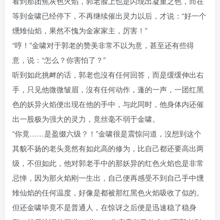
看到那团焦灰色火焰，郭老脸上也是闪现出凝重之色，而在
等到金啸已经停下，不再继续催出灵力以后，才说：“好一个
燻雉仙焰，果然不愧为金家家主，厉害！”
“哼！”金啸对于郭老的赞美非常不以为意，甚至还有些得
意，说：“怎么？你害怕了？”
听到如此挑衅的话，郭老也沒有任何回答，而是缓缓伸出右
手，只见他微微皱眉，沒有任何动作，蓬的一声，一团红黑
色的妖异火焰便出现在他的手中，与此同时，他身体内还催
出一股极为强大的灵力，竟丝毫不弱于金啸。
“你竟……是盈缀六级？！”金啸很是震惊问道，沒想到这个
其貌不扬的老头竟然有如此高的修为，比自己都还要高出两
级，不但如此，他对郭老手中的那妖异的红色火焰也是非常
忌惮，因为那火焰刚一生出，自己便再感受不到自己手中燻
雉仙焰的任何温度，好像是都被那红黑色火焰吸收了似的。
但还金啸毕竟不是普通人，在惊讶之后便是迅速稳了稳身