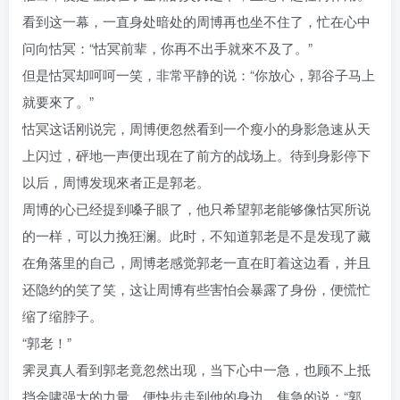
看到这一幕，一直身处暗处的周博再也坐不住了，忙在心中
问向怙冥：“怙冥前辈，你再不出手就來不及了。”
但是怙冥却呵呵一笑，非常平静的说：“你放心，郭谷子马上
就要來了。”
怙冥这话刚说完，周博便忽然看到一个瘦小的身影急速从天
上闪过，砰地一声便出现在了前方的战场上。待到身影停下
以后，周博发现來者正是郭老。
周博的心已经提到嗓子眼了，他只希望郭老能够像怙冥所说
的一样，可以力挽狂澜。此时，不知道郭老是不是发现了藏
在角落里的自己，周博老感觉郭老一直在盯着这边看，并且
还隐约的笑了笑，这让周博有些害怕会暴露了身份，便慌忙
缩了缩脖子。
“郭老！”
霁灵真人看到郭老竟忽然出现，当下心中一急，也顾不上抵
挡金啸强大的力量，便快步走到他的身边，焦急的说：“郭