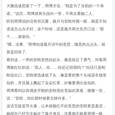
大脑迅速思索了一下，周博才说：“我是为了当初的一个承
诺。”说完，周博就将头扭向一旁，不再去看她二人。
听到周博说的话有些沉重，薇月与安晗对视一眼，都是不知
道该怎么办才好，这个时候，还是薇月再次先开口说：“那
个……谢谢你。”
“嗯，沒事。”周博知道薇月话中的意思，随意的点点头，就
算是回答了。
看到这，一旁的安晗忽然抬起头，像是鼓足了勇气，对着周
博脸红红的说：“高人，你……你还记得我吗？”但话只是刚
刚说出口，安晗便迅速低下头，像是要把整个头缩进衣领里
似的，并且脸上飘起了朵朵红晕，好像要滴出血似的。
周博看到以前调皮开朗的安晗现在竟如此害羞，微微一笑，
说：“安晗，你比那时候要文静许多。”
这话无疑是导火索，让本就脸红不好意思的安晗更是羞涩，
她现在已经完全躲在了薇月身后，连看都不敢看周博一眼。