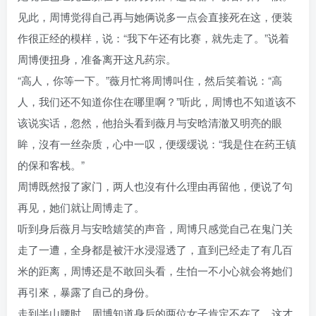
见此，周博觉得自己再与她俩说多一点会直接死在这，便装
作很正经的模样，说：“我下午还有比赛，就先走了。”说着
周博便扭身，准备离开这凡药宗。
“高人，你等一下。”薇月忙将周博叫住，然后笑着说：“高
人，我们还不知道你住在哪里啊？”听此，周博也不知道该不
该说实话，忽然，他抬头看到薇月与安晗清澈又明亮的眼
眸，沒有一丝杂质，心中一叹，便缓缓说：“我是住在药王镇
的保和客栈。”
周博既然报了家门，两人也沒有什么理由再留他，便说了句
再见，她们就让周博走了。
听到身后薇月与安晗嬉笑的声音，周博只感觉自己在鬼门关
走了一遭，全身都是被汗水浸湿透了，直到已经走了有几百
米的距离，周博还是不敢回头看，生怕一不小心就会将她们
再引來，暴露了自己的身份。
走到半山腰时，周博知道身后的两位女子肯定不在了，这才