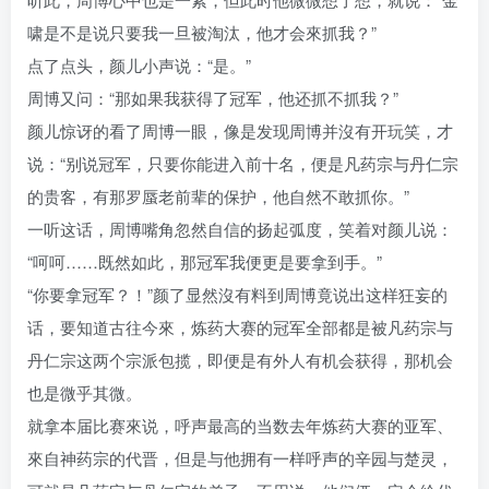
啸是不是说只要我一旦被淘汰，他才会來抓我？”
点了点头，颜儿小声说：“是。”
周博又问：“那如果我获得了冠军，他还抓不抓我？”
颜儿惊讶的看了周博一眼，像是发现周博并沒有开玩笑，才
说：“别说冠军，只要你能进入前十名，便是凡药宗与丹仁宗
的贵客，有那罗蜃老前辈的保护，他自然不敢抓你。”
一听这话，周博嘴角忽然自信的扬起弧度，笑着对颜儿说：
“呵呵……既然如此，那冠军我便更是要拿到手。”
“你要拿冠军？！”颜了显然沒有料到周博竟说出这样狂妄的
话，要知道古往今來，炼药大赛的冠军全部都是被凡药宗与
丹仁宗这两个宗派包揽，即便是有外人有机会获得，那机会
也是微乎其微。
就拿本届比赛來说，呼声最高的当数去年炼药大赛的亚军、
來自神药宗的代晋，但是与他拥有一样呼声的辛园与楚灵，