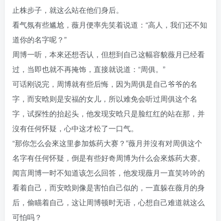
止株步子，就这么站在他们身后。
看气氛有些尴尬，薇月便率先笑着说道：“高人，我们还不知
道你的名字呢？”
周博一听，本來还想否认，但想到自己这幅容貌薇月已经看
过，当即也就不再掩饰，直接就说道：“周俱。”
可话刚说完，周博就有些后悔，因为周俱是自己爷爷的名
字，而安晗则是安福的女儿，所以难免会听过周俱这个名
字，试探性的抬起头，他发现安晗只是脸红红的站在那，并
沒有任何怀疑，心中这才松了一口气。
“那你怎么会來这里参加炼药大赛？”薇月并沒有对周俱这个
名字有任何怀疑，倒是有些好奇周博为什么会來炼药大赛。
闻言周博一时不知道该怎么回答，他发现薇月一直笑吟吟的
看着自己，而安晗则像是害怕自己似的，一直躲在薇月的身
后，偷瞄着自己，这让周博顿时无语，心想自己难道就这么
可怕吗？