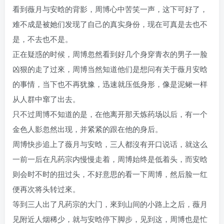
看到薇月与安晗的背影，周博心中苦笑一声，这下可好了，
难不成是被她们发现了自己的真实身份，现在可真是去也不
是，不去也不是。
正在疑惑的时候，周博忽然看到好几个身穿青衣的男子一脸
凶狠的走了过來，周博当然知道他们是想问有关于薇月安晗
的事情，当下也不再犹豫，迅速就压低身形，像是泥鳅一样
从人群中窜了出去。
只不过周博不知道的是，在他离开那天炼药场以后，有一个
金色人影忽然出现，并紧紧的跟在他的身后。
周博快步追上了薇月与安晗，三人都沒有开口说话，就这么
一前一后在凡药宗内慢慢走着，周博始终是低着头，而安晗
则会时不时的扭过头，不好意思的看一下周博，然后脸一红
便再次将头转过來。
等到三人出了凡药宗的大门，來到山间的小路上之后，薇月
见附近人烟稀少，就与安晗停下脚步，见到这，周博也是忙