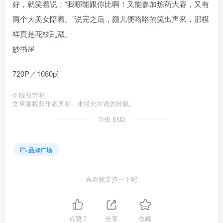
好，就笑着说：“我哪能跟你比啊！又能参加炼药大赛，又有
两个大美女陪着。”说完之后，颜儿便咯咯的笑出声來，那模
样真是花枝乱颤。
妙书屋
720P／1080p]
©
版权声明
文章版权归作者所有，未经允许请勿转载。
THE END
品牌广场
喜欢就支持一下吧
点赞
7
分享
收藏