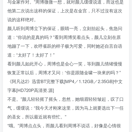
与金家作对。”周博微微一想，就对颜儿缓缓说道，而这也是
他第二次说出这样的保证，上次是在金宫，只不过沒有这次
说的这样绝对。
颜儿听到周博立下的保证，眼睛一亮，立刻抬起头，焦急问
道：“你说的是真的吗？”看到周博笑着点头，颜儿立刻在原
地蹦了一下，欢呼雀跃的样子极为可爱，同时她还自言自语
道：“太好了！太好了！”
看到颜儿如此开心，周博也是会心一笑，等到颜儿情绪慢慢
恢复正常以后，周博才又问：“你是跟随金啸一块來的吗？”
《阿凡达2》迅雷BT完整下载[MP4／1.12GB／2.35GB]中文
字幕[HD720P高清资.源]
不是。”颜儿轻轻摇了摇头，忽然，她细眉轻轻皱起，叹了口
气，缓缓说：“我今天才刚來这里，因为马上就要选出下一任
的圣女，所以最近就有些忙。”
“哦。”周博点点头，而颜儿看到周博不说话，好像是心情很