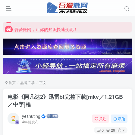
吾爱微网，让你的知识快速变现！
吾爱微网，链接客户就是这么简单！
吾爱微网，让你的知识快速变现！
首页
品牌广场
正文
电影《阿凡达2》迅雷bt完整下载[mkv／1.21GB
／中字]枪
yeshuting
关注
私信
4年前发布
0
29
7