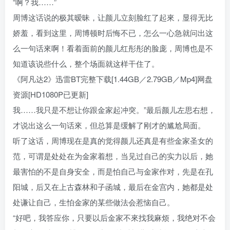
“啊？我……”
周博这话说的极其暧昧，让颜儿立刻脸红了起來，显得无比
娇羞，看到这里，周博顿时后悔不已，怎么一心急就问出这
么一句话來啊！看着面前的颜儿红彤彤的脸庞，周博也是不
知道该说些什么，整个场面就这样干住了。
《阿凡达2》迅雷BT完整下载[1.44GB／2.79GB／Mp4]网盘
资源[HD1080P已更新]
我……我只是不想让你跟金家起冲突。”最后颜儿左思右想，
才说出这么一句话來，但总算是缓解了刚才的尴尬局面。
听了这话，周博现在是真的觉得颜儿还真是有些金家圣女的
范，可谓是处处在为金家着想，当见过自己的实力以后，她
最害怕的不是自身安全，而是怕自己与金家作对，先是在孔
阳城，后又在上古森林和子函城，最后在金宫内，她都是处
处谦让自己，生怕金家的某些做法会惹恼自己。
“好吧，我答应你，只要以后金家不來找我麻烦，我绝对不会