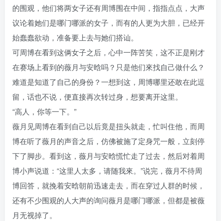
的围观，他们将两女子还有周博围在中间，指指点点，大声
议论着她们是哪门哪派的女子，而有的人更为大胆，已经开
始蠢蠢欲动，准备要上去与她们搭讪。
可周博在看到这俩女子之后，心中一阵苦笑，这不正是刚才
在赛场上看到的薇月与安晗吗？只是他们來找自己做什么？
难道是知道了自己的身份？一想到这，周博哪里还敢在此逗
留，话也不说，便直接再次转过身，想要离开这里。
“高人，你等一下。”
薇月见周博在看到自己以后竟是扭头就走，忙叫住他，而周
博在听了薇月的声音之后，仿佛被施了定身咒一般，立刻停
下了脚步。看到这，薇月与安晗慌忙走了过去，然后对着周
博小声说道：“这里人太多，请随我來。”说完，薇月不待周
博回答，就挽着安晗朝前迅速走去，而在穿过人群的时候，
还有不少围观的人大声的询问薇月是哪门哪派，但都是被薇
月无视掉了。