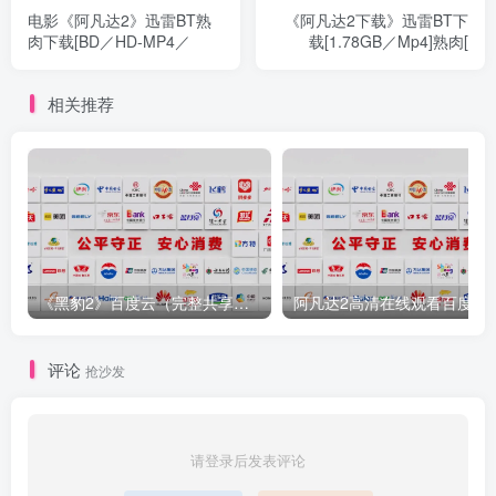
电影《阿凡达2》迅雷BT熟
《阿凡达2下载》迅雷BT下
肉下载[BD／HD-MP4／
载[1.78GB／Mp4]熟肉[
相关推荐
《黑豹2》百度云（完整共享）网盘加长版【1280p高清】无删减
阿凡达2高清在线观看百度云资
评论
抢沙发
请登录后发表评论