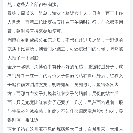
然，这些人全部都被淘汰。
最终，周博这一组总共淘汰了将近六十人，只有一百三十多
人晋级，而第二轮比赛被安排在下午两时进行，什么都不用
带，到时候直接來参加便可。
周博在看到成绩公布完之后，不想在此过多逗留，一溜烟的
就跳下比赛场，朝着门外跑去，可还沒出门的时候，忽然被
人拍了一下肩膀。
全身一哆嗦，周博心中有种不好的预感，缓缓转过身子，就
看到身穿一红一白的两位女子俏丽的站在自己身后，红衣女
子站在前方甜甜微笑，明眸如星，笑如弯月，显得落落大
方；而那白衣女子则挽着红衣女子的胳膊，局促的站在后
面，只见她竟比红衣女子还要美上几分，虽然面容透着一股
与生俱來的冰寒感，但此时不知什么原因竟然脸红如火，显
得别有一番味道。
两女子站在这川流不息的炼药场大门处，自然引來一大堆人