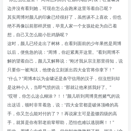
边并沒有看到她，可现在怎么会跑來这里等着自己呢？
其实周博对颜儿的印象已经很好了，虽然谈不上喜欢，但也
绝不再像以前那样厌烦，毕竟人家一个女孩处处为自己着
想，自己又怎么能小肚鸡肠呢？
这时，颜儿已经走出了树林，在看到面前的少年果然是周博
以后，便焦急的说：“周博，你赶紧离开这里。”看到周博不
解的望着自己，颜儿又解释说：“刚才我从宗主那里得知，说
只要你一被淘汰，他便会立刻派出四大金官将你拿下！”
“什么？”周博本以为金啸还是条守信用的汉子，但沒想到却
是这种小人，当即气愤的说：“那就让他來抓我好了。”
“哎呀，你怎么这么糊涂？！！”颜儿听到周博竟然赌气的说
出这话，顿时非常着急，说：“四大金官都是破体顶峰的高
手，你又怎么能对付的了？！再说家主可是盈缀四级的高
手，就算是你有郭老前辈帮助，恐怕也难以逃脱啊！！”
听此，周博心中也是一紧，但此时他微微想了想，就说：“金