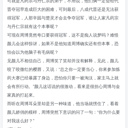
可就是凡药宗与丹仁宗的弟子，不用说，他们俩一定会给代
晋夺冠早造成巨大的困难，可到最后，八成代晋还是无法获
得冠军，人那辛园与楚灵才会去争夺冠军，谁让人家凡药宗
与丹仁宗就有这个本事呢？
可现在周博竟然夸口要获得冠军，这不是痴人说梦吗？难怪
颜儿会这样惊讶，如果不是他知道周博确实还有些本事，恐
怕会以为他脑子有毛病呢？
见颜儿不相信自己，周博笑了笑却并沒有解释，见此，颜儿
咬了咬微红的樱唇，又说：“总之你一定要当心，你來参加炼
药大赛已经暴露了身边，恐怕你只要一被淘汰，家主马上就
会有所行动。”颜儿这话说的很激动，看來是很担心周博与金
家真的打起來。
而听在周博耳朵里却是另一种味道，他当场就愣住了，看着
颜儿娇俏的模样，周博突然下意识的问了一句：“你为什么要
对我这么好？”