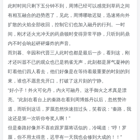
此时时间只剩下五分钟不到，周博已经可以感觉到草药之间
有相互融合的趋势恩了，见此，周博哪敢迟疑，迅速将向外
扩散的火焰全部收回，控制它们也加入融丹的行列。一时
间，刚才还火光冲天的药鼎顿时变得异常平静，只听到药鼎
内不时会响起砰砰爆炸的声音。
而刘暮、辛园和代晋三人此时也都是最后一步，看到这，刚
才还叫嚣不已的观众也已是鸦雀无声，此刻都是屏气凝神的
盯着他们四人看去，他们好像是在等待着最重要的时刻的到
來，谁也不愿意先开口，打破了这片刻的宁静。
“好小子！外火可化丹，内火可融丹。这手御火之术真是漂
亮。”此刻在看台上的秦路在看到周博炼丹以后，忽然赞许
道，而听到这话，罗蜃忽然快速扭过头，笑着说：“秦路，我
这还是第一次听你夸奖人啊！”
但是秦路好像并不喜欢跟罗蜃将话似的，冷喝道：“哼！罗
蜃，你不用太得意，迟早有一天我也会修到大成的！！”