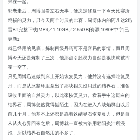
呆在一起。
郭老走后，周博眼看左右无事，便决定修复一下今天比赛所
耗损的灵力，只今天两个时辰的比赛，周博体内的阿凡达2迅
雷BT完整下载[MP4／1.10GB／2.55GB]资源[1080P中字]已
更新z
就已经用的见底，炼制四级丹药可不是容易的事情，而且周
博今天还是炼制了三次，他那点引胚灵力自然是很快就被挥
霍一空了。
只见周博迅速做到床上开始恢复灵力，他并沒有选择吃复灵
丹，而是从冰凝环里拿出了那块很久沒用过的结界石，准备
吸收里面的自然灵力，以此來恢复灵力。看着手中这斑白的
结界石，周博忽然觉得挺陌生，因为在进入八歧焰群山以后
前几个月，他基本上还都是靠着这结界石恢复灵力，但是自
从从火心界回來之后，周博就一直被古洛用翱阳炎汁所浸
泡，所以结界石自然用的不多了。