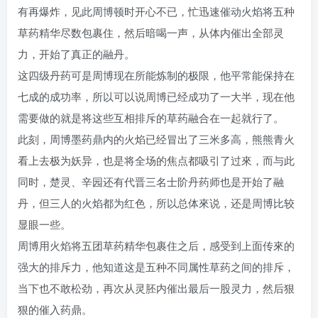
有再爆炸，见此周博顿时开心不已，忙迅速催动火焰将五种
草药精华尽数包裹住，然后暗喝一声，从体内催出全部灵
力，开始了真正的融丹。
这四级丹药可是周博现在所能炼制的极限，他平常能保持在
七成的成功率，所以可以说周博已经成功了一大半，现在他
需要做的就是将这些互相排斥的草药融合在一起就行了。
此刻，周博墨药鼎内的火焰已经冒出了三米多高，熊熊青火
看上去极为妖异，也是将全场的焦点都吸引了过來，而与此
同时，楚灵、辛园还有代晋三名士阶丹药师也是开始了融
丹，但三人的火焰都为红色，所以总体來说，还是周博比较
显眼一些。
周博用火焰将五团草药精华包裹住之后，感受到上面传來的
强大的排斥力，他知道这是五种不同属性草药之间的排斥，
当下也不敢松劲，再次从灵胚内催出最后一股灵力，然后狠
狠的催入药鼎。