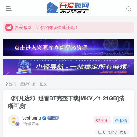
吾爱微网，让你的知识快速变现！
吾爱微网，链接客户就是这么简单！
吾爱微网，让你的知识快速变现！
首页
品牌广场
正文
《阿凡达2》迅雷BT完整下载[MKV／1.21GB]清
晰画质[
yeshuting
关注
私信
4年前发布
0
47
8