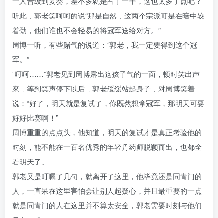
一人晋级到复赛，差不多就是占了一半，这也太多了点吧？
听此，郭老笑呵呵的说“那是自然，这两个宗派可是在暗中较
着劲，他们谁也不会轻易的将冠军送给对方。”
周博一听，有些赌气的说道：“郭老，我一定要得到这个冠
军。”
“呵呵……”郭老见到周博露出这孩子气的一面，顿时笑出声
來，等到笑声停下以后，郭老缓缓站起身子，对周博笑着
说：“好了，明天就是复试了，你既然想拿冠军，那明天可要
好好比赛啊！”
周博重重的点点头，他知道，明天的复试才是真正考验他的
时刻，能不能在一百名优秀的年轻丹药师脱颖而出，也都全
看明天了。
郭老又是叮嘱了几句，就离开了这里，他毕竟还是同青门的
人，一直呆在这里害怕会让别人起疑心，并且最重要的一点
就是同青门的人在这里并不算太安全，郭老需要时刻与他们