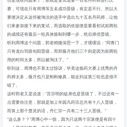
赛，可现在只有周博等五名成功晋级，肯定是不行。所以大
赛便决定从这些被淘汰的选手中选出九十五名丹药师，让他
们來参加接下來的复试，而选取的依据便是要看初试前两轮
的成绩还有最后一轮具体炼制到哪一步，然后择优晋级。
听到周博这个问題，郭老稍微深思一下，才缓缓说：“同青门
只有龙白羽跟旬阳晋级，而郑薇月他们三个则是因为前两轮
用的时间太多，所以被淘汰了。”
听到这，周博也不算太过惊讶，毕竟这炼药大赛上优秀的丹
药师太多，薇月也只是刚刚修真，能走到这第三轮也是很不
错了。
这时郭老又是说道：“莒宗明的徒弟也是晋级了，不过还有一
点需要你注意，那就是加上辛园凡药宗总共有十八人晋级，
而算上那个楚灵的话，丹仁宗一共有二十三人晋级。”
“这么多？？”周博心中一惊，因为只这两个宗派便是有四十