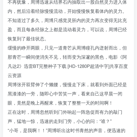
不再犹豫，周博迅速从结界石内抽取出一股自然灵力进入体
内，然后沿着经脉慢慢流动，开始慢慢恢复着体内的灵力。
不知道过了多久，周博只感觉灵胚内的灵力再次变得无比充
盈，而且每条经脉之上都是流动着灵力，可以说，周博已经
恢复到了最佳状态。
缓慢的睁开两眼，只见一道青芒从周博瞳孔内迸射而出，但
那青芒一瞬间便消失不见，转而变为深邃的黑色，电影《阿
凡达2》迅雷BT完整种子下载 [HD-1280P超清中字]共享百度
云资源
周博张开双臂伸了个懒腰，慢慢走下床，就看到外面已经是
黑漆漆的一旁，随即心中苦笑一声，看來自己这早晨一闭
眼，竟然是晚上再醒來，恢复了整整一天的时间啊！
正在这时，周博忽然听到门外响起一阵急促而有力的敲门
声，猛地一惊，迅速的走到门旁，小心的问：“谁？”
“小哥，是我啊！！”周博听出这时书青然的声音，便迅速的