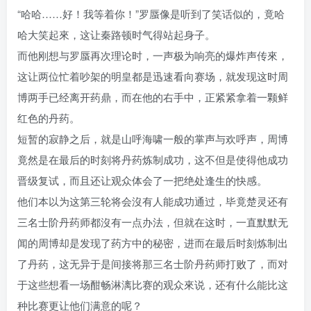
“哈哈……好！我等着你！”罗蜃像是听到了笑话似的，竟哈
哈大笑起來，这让秦路顿时气得站起身子。
而他刚想与罗蜃再次理论时，一声极为响亮的爆炸声传來，
这让两位忙着吵架的明皇都是迅速看向赛场，就发现这时周
博两手已经离开药鼎，而在他的右手中，正紧紧拿着一颗鲜
红色的丹药。
短暂的寂静之后，就是山呼海啸一般的掌声与欢呼声，周博
竟然是在最后的时刻将丹药炼制成功，这不但是使得他成功
晋级复试，而且还让观众体会了一把绝处逢生的快感。
他们本以为这第三轮将会沒有人能成功通过，毕竟楚灵还有
三名士阶丹药师都沒有一点办法，但就在这时，一直默默无
闻的周博却是发现了药方中的秘密，进而在最后时刻炼制出
了丹药，这无异于是间接将那三名士阶丹药师打败了，而对
于这些想看一场酣畅淋漓比赛的观众來说，还有什么能比这
种比赛更让他们满意的呢？