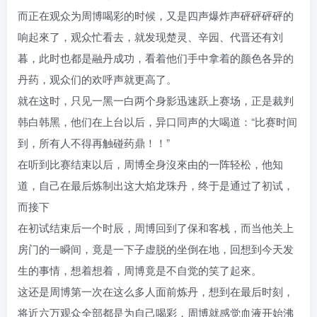
而正在观众为周博喝彩的时候，又是四声爆炸声砰砰砰砰的
响起來了，观众忙看去，就发现楚灵、辛园、代晋还有刘
暮，此时也都是融丹成功，看着他们手中拿着的颜色各异的
丹药，观众们的欢呼声就更高了。
就在这时，只见一黑一白两个身影迅速跃上赛场，正是裁判
韩白韩黑，他们在上台以后，异口同声的大喝道：“比赛时间
到，所有人不得再触碰药鼎！！”
在听到比赛结束以后，周博全身沒來由的一阵轻松，他知
道，自己在最后炼制出这大焰龙珠丹，终于是通过了初试，
而接下
在初试结束后一个时辰，周博回到了保和客栈，而当他关上
房门的一瞬间，竟是一下子虚脱的坐倒在地，回想到今天发
生的事情，想着想着，周博竟是不自觉的笑了起來。
这还是周博第一次在这么多人面前炼丹，想到在最后时刻，
将近六万观众全部都是为自己喝彩，周博就感觉血液开始沸