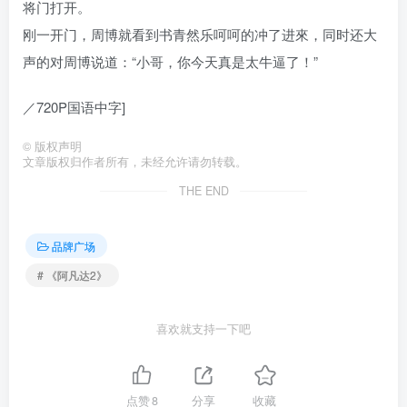
将门打开。
刚一开门，周博就看到书青然乐呵呵的冲了进來，同时还大
声的对周博说道：“小哥，你今天真是太牛逼了！”
／720P国语中字]
©
版权声明
文章版权归作者所有，未经允许请勿转载。
THE END
品牌广场
# 《阿凡达2》
喜欢就支持一下吧
点赞
8
分享
收藏