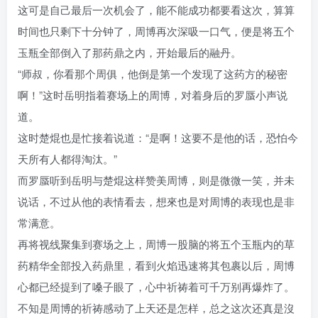
这可是自己最后一次机会了，能不能成功都要看这次，算算
时间也只剩下十分钟了，周博再次深吸一口气，便是将五个
玉瓶全部倒入了那药鼎之内，开始最后的融丹。
“师叔，你看那个周俱，他倒是第一个发现了这药方的秘密
啊！”这时岳明指着赛场上的周博，对着身后的罗蜃小声说
道。
这时楚焜也是忙接着说道：“是啊！这要不是他的话，恐怕今
天所有人都得淘汰。”
而罗蜃听到岳明与楚焜这样赞美周博，则是微微一笑，并未
说话，不过从他的表情看去，想來也是对周博的表现也是非
常满意。
再将视线聚集到赛场之上，周博一股脑的将五个玉瓶内的草
药精华全部投入药鼎里，看到火焰迅速将其包裹以后，周博
心都已经提到了嗓子眼了，心中祈祷着可千万别再爆炸了。
不知是周博的祈祷感动了上天还是怎样，总之这次还真是沒