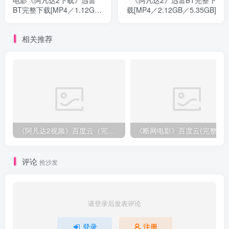
BT完整下载[MP4／1.12GB
载[MP4／2.12GB／5.35GB]
／
相关推荐
《阿凡达2视频》百度云（完整／加长版)网盘链接下载【1280p中文
《断网电影》百度云(完整无删减)百度云网盘
评论
抢沙发
请登录后发表评论
登录
注册