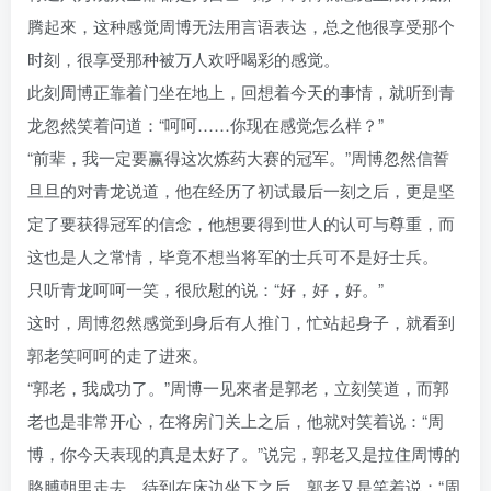
腾起來，这种感觉周博无法用言语表达，总之他很享受那个
时刻，很享受那种被万人欢呼喝彩的感觉。
此刻周博正靠着门坐在地上，回想着今天的事情，就听到青
龙忽然笑着问道：“呵呵……你现在感觉怎么样？”
“前辈，我一定要赢得这次炼药大赛的冠军。”周博忽然信誓
旦旦的对青龙说道，他在经历了初试最后一刻之后，更是坚
定了要获得冠军的信念，他想要得到世人的认可与尊重，而
这也是人之常情，毕竟不想当将军的士兵可不是好士兵。
只听青龙呵呵一笑，很欣慰的说：“好，好，好。”
这时，周博忽然感觉到身后有人推门，忙站起身子，就看到
郭老笑呵呵的走了进來。
“郭老，我成功了。”周博一见來者是郭老，立刻笑道，而郭
老也是非常开心，在将房门关上之后，他就对笑着说：“周
博，你今天表现的真是太好了。”说完，郭老又是拉住周博的
胳膊朝里走去，待到在床边坐下之后，郭老又是笑着说：“周