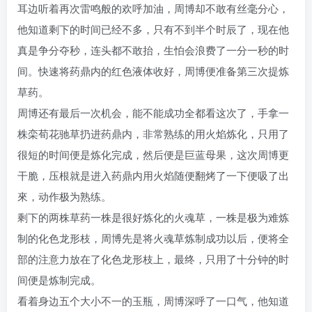
耳边听着再次雷鸣般的欢呼加油，周博却不敢有丝毫分心，
他知道剩下的时间已经不多，只有不到半个时辰了，现在他
真是争分夺秒，连头都不敢抬，生怕会浪费了一分一秒的时
间。快速将药鼎内的红色液体收好，周博便准备第三次提炼
草药。
周博还有最后一次机会，能不能成功全都看这次了，手拿一
株栾荀花驰草扔进药鼎内，非常熟练的用火焰炼化，只用了
很短的时间便是炼化完成，然后便是巨蓝母果，这次周博更
干脆，压根就是进入药鼎内用火焰随便翻烤了一下便吸了出
來，动作极为熟练。
剩下的两株草药一株是很好炼化的火魂草，一株是极为难炼
制的化色龙形枝，周博先是将火魂草炼制成功以后，便将全
部的注意力放在了化色龙形枝上，最终，只用了十分钟的时
间便是炼制完成。
看着身边五个大小不一的玉瓶，周博深呼了一口气，他知道