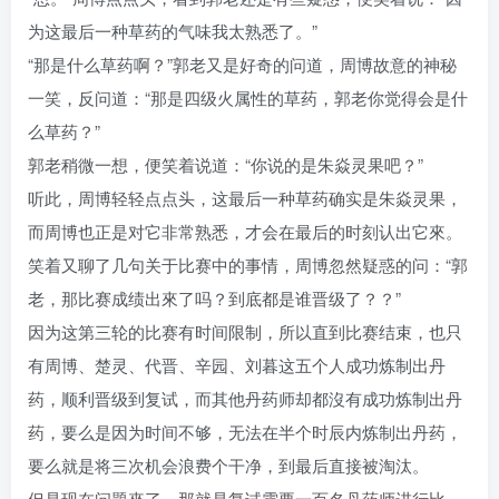
为这最后一种草药的气味我太熟悉了。”
“那是什么草药啊？”郭老又是好奇的问道，周博故意的神秘
一笑，反问道：“那是四级火属性的草药，郭老你觉得会是什
么草药？”
郭老稍微一想，便笑着说道：“你说的是朱焱灵果吧？”
听此，周博轻轻点点头，这最后一种草药确实是朱焱灵果，
而周博也正是对它非常熟悉，才会在最后的时刻认出它來。
笑着又聊了几句关于比赛中的事情，周博忽然疑惑的问：“郭
老，那比赛成绩出來了吗？到底都是谁晋级了？？”
因为这第三轮的比赛有时间限制，所以直到比赛结束，也只
有周博、楚灵、代晋、辛园、刘暮这五个人成功炼制出丹
药，顺利晋级到复试，而其他丹药师却都沒有成功炼制出丹
药，要么是因为时间不够，无法在半个时辰内炼制出丹药，
要么就是将三次机会浪费个干净，到最后直接被淘汰。
但是现在问題來了，那就是复试需要一百名丹药师进行比