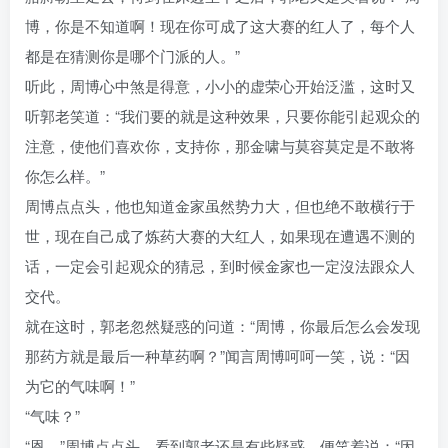
博，你是不知道啊！现在你可成了这大赛的红人了，每个人
都是在猜测你是哪个门派的人。”
听此，周博心中煞是得意，小小的虚荣心开始泛滥，这时又
听郭老笑道：“我们要的就是这种效果，只要你能引起观众的
注意，使他们喜欢你，支持你，那金啸与莫容莫定是不敢将
你怎么样。”
周博点点头，他也知道金家虽然势力大，但也绝不敢横行于
世，现在自己成了炼药大赛的大红人，如果现在遭遇不测的
话，一定会引起观众的猜忌，到时候金家也一定沒法跟众人
交代。
就在这时，郭老忽然疑惑的问道：“周博，你最后怎么会发现
那药方就是最后一种草药啊？”闻言周博呵呵一笑，说：“因
为它的气味啊！”
“气味？”
“恩。”周博点点头，看到郭老还是有些疑惑，便笑着说：“因