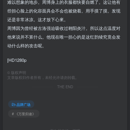
难以想象的地步。周博身上的衣服都快要自燃了。这让他有
些担心脸上的化容面具会不会也被烧着。用手摸了摸。发现
还是非常冰凉。这才放下心來。
周博因为曾经被古洛强迫吸收过翱阳炎汁。所以这点温度对
他來说并不算什么。他现在唯一担心的是这红韵绫究竟会发
动什么样的攻击呢。
[HD1280p
©
版权声明
文章版权归作者所有，未经允许请勿转载。
THE END
品牌广场
# 《万里归途》