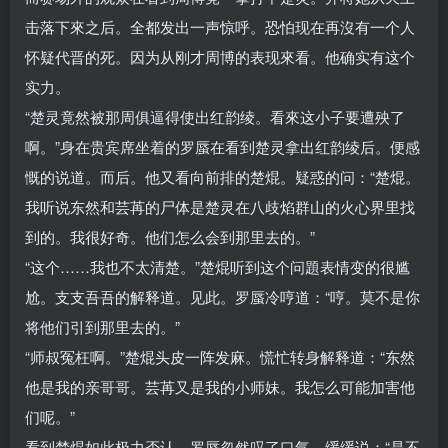
击落下來之后。全都发出一声惊呼。恐怕现在再沒有一个人
怀疑代晋的死。因为从刚才周博的表现來看。他确实有这个
实力。
“楚灵竟然被那周俱逼得使出红韵绫。看來这小子要遭殃了
啊。”身在贵宾席坐着的罗蜃在看到楚灵拿出红韵绫后。便感
慨的说道。而后。他又看向前排的楚焜。疑惑的问：“楚焜。
我听说东然和芸苒的尸体是楚灵在八歧焰群山的火心界里找
到的。我很好奇。他们怎么会到那里去的。”
“这个……我也不太清楚。”楚焜听到这个问題表情变的很尴
尬。支支吾吾的解释道。见此。罗蜃冷哼道：“哼。莫不是你
将他们引到那里去的。”
“师叔冤枉啊。”楚焜头皮一阵发麻。慌忙转身解释道：“东然
他是我的亲哥哥。芸苒又是我的小师妹。我怎么可能加害他
们呢。”
看到楚焜如此极力否认。罗蜃忽然叹了口气。缓缓说：“是不