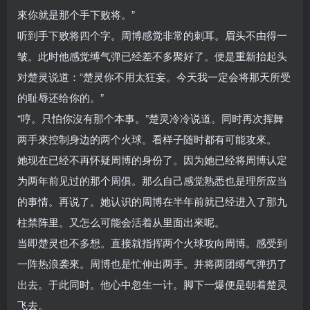
來你就是那个手下败将。”
听到手下败将四个字。周博感觉非常的刺耳。眉头不由得一
皱。此时他感觉缚气弹已经差不多聚好了。便是重新抬起头
对楚灵说道：“楚灵你不用太狂妄。今天我一定会将那天所受
的耻辱还给你的。”
“哼。只怕你沒有那个本事。”楚灵冷冷说道。同时再次挥舞
两手來控制身边的两个火球。看样子随时都有可能攻來。
她现在已经不再怀疑周博的身份了。因为她已经将周博认定
为两年前见过的那个周俱。那么自己感觉熟悉也是理所应当
的事情。再说了。她认识的周博在半年前就已经进入了那九
柱禁阵里。又怎么可能会活着从里面出來呢。
当即楚灵也不多想。直接就指挥两个火球攻向周博。感受到
一阵热浪袭來。周博也是忙伸出两手。并将两团缚气弹扔了
出去。于此同时。他心中忽生一计。脚下一爆便是朝着楚灵
飞去。