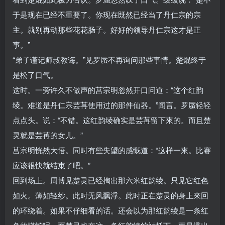
于是现在已经不重要了。你现在既然已经当了丹仁宗的宗
主。就别再动那些花花肠子。好好的领导丹仁宗这才是正
事。”
“弟子谨记师叔教诲。”见罗蜃不再询问那些事情。楚焜终于
是松了口气。
这时。一旁许久不做声的莒宗明忽然开口问道：“这个红韵
绫。难道是丹仁宗芸苒使用过的那件仙器。”闻言。罗蜃轻轻
点点头。说：“不错。这红韵绫确实是芸苒留下來的。而且楚
灵就是芸苒的女儿。”
莒宗明恍然大悟。同时有些失望的感慨道：“这样一來。比赛
应该很快就结束了吧。”
回到场上。周博见楚灵已经掏出那六米红韵绫。只见它红色
如火。薄如轻纱。此时无风飘浮。此时正在楚灵的身上來回
的环绕着。如果不仔细看的话。还会以为那红韵绫是一条红