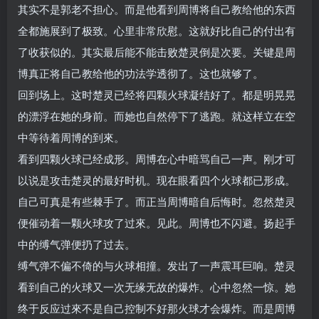
其实不是郭老不担心。而是他看到周博将自己教给他的东西
全都施展到了极致。心里非常欣慰。这就好比自己的付出有
了收获似的。其实最后能不能击败楚灵倒是次要。关键是周
博真正将自己教给他的功法学透彻了。这也就够了。
回到场上。这时楚灵已经将四颗火球凝结好了。都是明晃晃
的漂浮在她的身前。而她也自然停下了逃跑。就这样立在空
中等待着周博的到來。
看到四颗火球已经成形。周博在心中暗骂自己一声。刚才可
以说是攻击楚灵的最好时机。现在眼看四个火球都已形成。
自己可真是有些棘手了。而正当周博暗自后悔时。忽然楚灵
便催动着一颗火球攻了过來。见此。周博也不闪避。扬起手
中的缚气弹便扔了过去。
缚气弹不偏不倚的与火球相撞。发出了一声震耳巨响。楚灵
看到自己的火球又一次无缘无故的爆炸。心中忽然一惊。她
终于反应过來不是自己控制不好那火球才会爆炸。而是周博