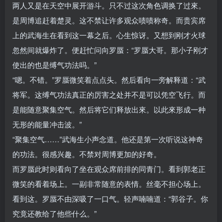
两人又是在天空中展开游斗。只不过这次角色调换了过來。
是周博追赶着楚灵。这不禁让许多观众啧啧称奇。而贵宾席
上的武海生在看到这一幕之后。心生惊讶。又想到刚才火球
忽然间就爆炸了。便赶忙问向罗蜃：“罗蜃大哥。那小子刚才
使出的也是缚气功法吗。”
“嗯。不错。”罗蜃微笑着点点头。然后看向一旁解释道：“武
将军。这缚气功法真正的厉害之处并不是可以凭空飞行。而
是能随意聚集空气。然后将它们释放出來。以此來形成一种
无形的能量冲击波。”
“聚集空气……”武海生小声念道。他还是第一次听说这神奇
的功法。很感兴趣。不禁对周博更加的好奇。
而罗蜃此时则看向了坐在观众席前排的同青门。看到郭老正
微笑的看着场上。一副非常随意的表情。丝毫不担心场上。
看到这。罗蜃不由深吸了一口气。轻声喃喃道：“郭谷子。你
究竟还教给了他些什么。”