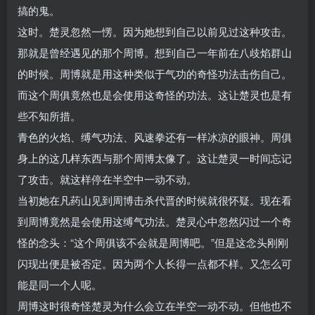
搞的鬼。
这时。楚灵忽然一愣。因为她想到自己以前见过这种攻击。
那就是曾经遇见的那个周博。想到自己一年前在八歧焰群山
的时候。周博就是用这种类似于气功的奇怪功法击伤自己。
而这个周俱竟然也是会使用这奇怪的功法。这让楚灵也是有
些不知所措。
青色的火焰、缚气功法、风速拳还有一样冰凉的眼神。周俱
身上的这几样东西与那个周博太像了。这让楚灵一时间忘记
了攻击。就这样停在半空中一动不动。
当初她在凡药山见到周博击杀代晋的时候就很怀疑。现在看
到周博竟然是会使用这缚气功法。楚灵心中忽然闪过一个奇
怪的念头：“这个周俱该不会就是周博吧。”但是这念头刚刚
闪现出便是被否定。因为两个人长得一点都不样。又怎么可
能是同一个人呢。
周博这时很奇怪楚灵为什么会立在半空一动不动。但他也不