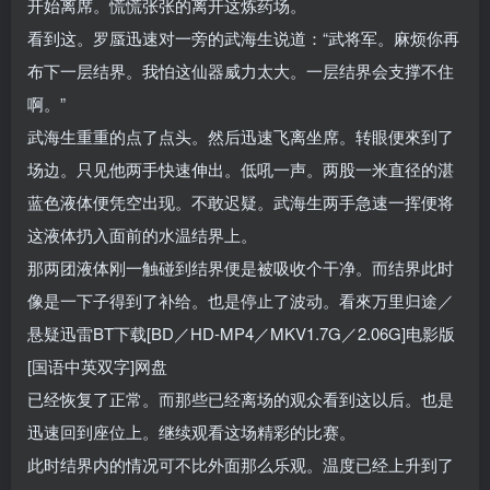
开始离席。慌慌张张的离开这炼药场。
看到这。罗蜃迅速对一旁的武海生说道：“武将军。麻烦你再
布下一层结界。我怕这仙器威力太大。一层结界会支撑不住
啊。”
武海生重重的点了点头。然后迅速飞离坐席。转眼便來到了
场边。只见他两手快速伸出。低吼一声。两股一米直径的湛
蓝色液体便凭空出现。不敢迟疑。武海生两手急速一挥便将
这液体扔入面前的水温结界上。
那两团液体刚一触碰到结界便是被吸收个干净。而结界此时
像是一下子得到了补给。也是停止了波动。看來万里归途／
悬疑迅雷BT下载[BD／HD-MP4／MKV1.7G／2.06G]电影版
[国语中英双字]网盘
已经恢复了正常。而那些已经离场的观众看到这以后。也是
迅速回到座位上。继续观看这场精彩的比赛。
此时结界内的情况可不比外面那么乐观。温度已经上升到了