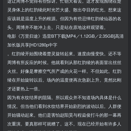
这让周博不觉得有些惊讶。忙朝天看去。这才发现围绕在楚
灵身体上的红韵绫此时光芒大盛。散出夺目的红光。想來这
应该就是温度上升的根源。但因为有些忌惮红韵绫仙器的名
头。周博并不敢冲上去。只是站在原地这样观望着。
电影《万里归途》迅雷BT下载[MP4／1.12GB／2.35GB]高清
加长版共享[HD1280p中字
。红韵绫开始围绕着楚灵旋转起來。速度由慢变快。还不等
周博有所反应的时候。他就看到从那红韵绫的表面冒出丝丝
火丝。好像是摩擦空气所产成的火花一样。不但如此。红韵
绫在开始旋转以后。场内的温度便再次急剧上升。竟然比刚
才还要热上一倍。
因为有水纹结界的阻隔。所以观众并不知道场内具体是什么
情况。但当他们看到水纹结界开始剧烈的波动以后。人群便
开始骚动起來。他们是害怕赵阳昊与程焱俊打斗的那一幕再
次重演。要真那样可就糟了。这不。现在已经开始有许多人