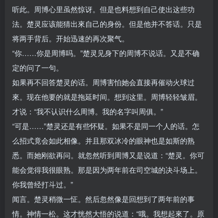
听此。周博心里虽然惊讶。但是也料想到自己使出这些功
法。楚灵应该能猜出來自己的身份。但是他并不答话。只是
将两手背后。开始迅速的再次聚气。
“你……你是周博吗。”楚灵见身下的周博不说话。又是不确
定的问了一句。
如果再不回答楚灵的话。周博害怕她会直接再催动火球过
來。现在他要的就是拖延时间。想到这里。周博轻轻皱眉。
才说：“我不认识什么周博。我的名字叫周俱。”
“可是……”楚灵还是有些怀疑。如果不是同一个人的话。怎
么招式竟会如此相像。并且那双冰冷的眼神也是如斯的熟
悉。而她刚欲再问。就忽然听到周博又是说道：“楚灵。你可
能会觉得我很眼熟。那是因为两年前在司空城的决斗场上。
你我曾经打斗过。”
闻言。楚灵稍微一怔。然后忽然像是回想到了两年前的事
情。神情一松。这才恍然大悟的说道：“哦。我想起來了。原