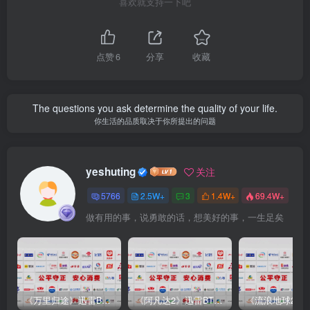
喜欢就支持一下吧
点赞
6
分享
收藏
The questions you ask determine the quality of your life.
你生活的品质取决于你所提出的问题
yeshuting
关注
5766
2.5W+
3
1.4W+
69.4W+
做有用的事，说勇敢的话，想美好的事，一生足矣
《万里归途》迅雷BT完整下载[mp3／3.14GB／2.15GB
《阿凡达2》迅雷BT完整下载[MP4／3.12GB／5.35GB]中