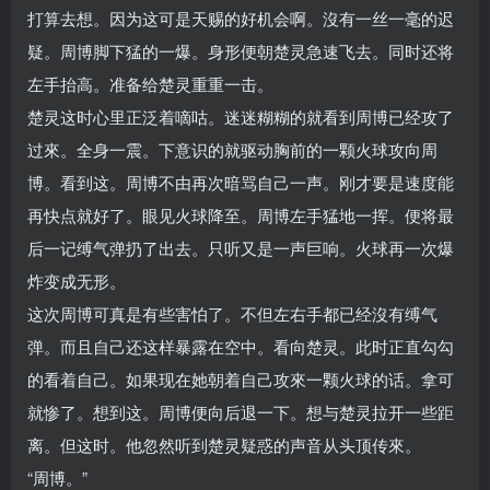
打算去想。因为这可是天赐的好机会啊。沒有一丝一毫的迟
疑。周博脚下猛的一爆。身形便朝楚灵急速飞去。同时还将
左手抬高。准备给楚灵重重一击。
楚灵这时心里正泛着嘀咕。迷迷糊糊的就看到周博已经攻了
过來。全身一震。下意识的就驱动胸前的一颗火球攻向周
博。看到这。周博不由再次暗骂自己一声。刚才要是速度能
再快点就好了。眼见火球降至。周博左手猛地一挥。便将最
后一记缚气弹扔了出去。只听又是一声巨响。火球再一次爆
炸变成无形。
这次周博可真是有些害怕了。不但左右手都已经沒有缚气
弹。而且自己还这样暴露在空中。看向楚灵。此时正直勾勾
的看着自己。如果现在她朝着自己攻來一颗火球的话。拿可
就惨了。想到这。周博便向后退一下。想与楚灵拉开一些距
离。但这时。他忽然听到楚灵疑惑的声音从头顶传來。
“周博。”