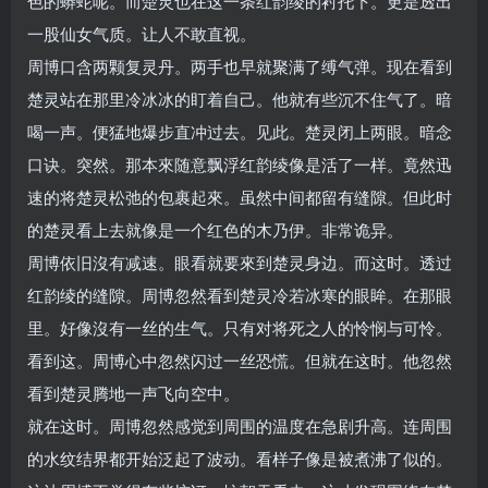
色的蟒蛇呢。而楚灵也在这一条红韵绫的衬托下。更是透出
一股仙女气质。让人不敢直视。
周博口含两颗复灵丹。两手也早就聚满了缚气弹。现在看到
楚灵站在那里冷冰冰的盯着自己。他就有些沉不住气了。暗
喝一声。便猛地爆步直冲过去。见此。楚灵闭上两眼。暗念
口诀。突然。那本來随意飘浮红韵绫像是活了一样。竟然迅
速的将楚灵松弛的包裹起來。虽然中间都留有缝隙。但此时
的楚灵看上去就像是一个红色的木乃伊。非常诡异。
周博依旧沒有减速。眼看就要來到楚灵身边。而这时。透过
红韵绫的缝隙。周博忽然看到楚灵冷若冰寒的眼眸。在那眼
里。好像沒有一丝的生气。只有对将死之人的怜悯与可怜。
看到这。周博心中忽然闪过一丝恐慌。但就在这时。他忽然
看到楚灵腾地一声飞向空中。
就在这时。周博忽然感觉到周围的温度在急剧升高。连周围
的水纹结界都开始泛起了波动。看样子像是被煮沸了似的。