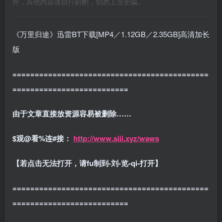
外，其他内容请自行斟酌，切勿上当受骗。
《万里归途》迅雷BT下载[MP4／1.12GB／2.35GB]高清加长
版
============================================
==========================
由于文章直接放资源容易被删除……
$观@看%连#接：
http://www.siii.xyz/waws
【若点击无法打开，请fu制到-刘-览-qi-打开】
============================================
==========================