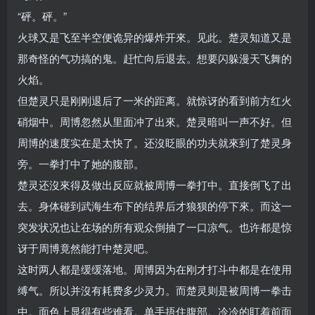
“砰。砰。”
火球又是飞至半空便诡异的爆炸开來。见此。楚灵知道又是
那奇怪的气功搞的鬼。赶忙向后退去。想要闪躲漫天飞舞的
火焰。
但楚灵只是刚刚退后了一米的距离。就惊讶的看到前方红火
硝烟中。周博忽然从里面冲了出來。楚灵暗叫一声不好。但
周博的速度实在是太快了。还沒眨眼的功夫就來到了楚灵身
旁。一拳打中了她的腹部。
楚灵还沒來得及做出反应就被周博一拳打中。直接倒飞了出
去。身体碰到武海生布下的结界后才狼狈的停下來。而这一
突发状况也让在场的所有观众倒抽了一口凉气。也许都是惊
讶于周博竟然能打中楚灵吧。
这时两人都是缓缓落地。周博因为在刚才打斗中都是在使用
缚气。所以并沒有耗费多少灵力。而楚灵则是被周博一拳击
中。面色上显得有些难看。单手捂住腹部。冷冷的盯着前面