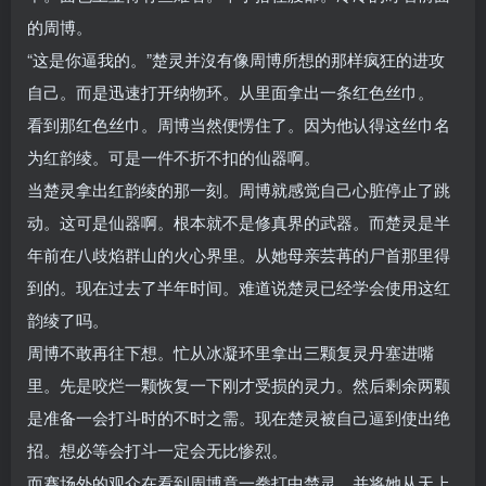
的周博。
“这是你逼我的。”楚灵并沒有像周博所想的那样疯狂的进攻
自己。而是迅速打开纳物环。从里面拿出一条红色丝巾。
看到那红色丝巾。周博当然便愣住了。因为他认得这丝巾名
为红韵绫。可是一件不折不扣的仙器啊。
当楚灵拿出红韵绫的那一刻。周博就感觉自己心脏停止了跳
动。这可是仙器啊。根本就不是修真界的武器。而楚灵是半
年前在八歧焰群山的火心界里。从她母亲芸苒的尸首那里得
到的。现在过去了半年时间。难道说楚灵已经学会使用这红
韵绫了吗。
周博不敢再往下想。忙从冰凝环里拿出三颗复灵丹塞进嘴
里。先是咬烂一颗恢复一下刚才受损的灵力。然后剩余两颗
是准备一会打斗时的不时之需。现在楚灵被自己逼到使出绝
招。想必等会打斗一定会无比惨烈。
而赛场外的观众在看到周博竟一拳打中楚灵。并将她从天上