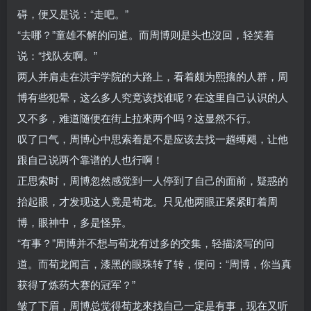
碍，便又是说：“走吧。”
“去哪？”童雄不解的问道。而周博则是头也沒回，轻笑着
说：“找队友啊。”
两人并肩走在洪宇学院的大路上，看着颇为熙攘的人群，周
博有些犯晕，这么多人究竟该找谁呢？在这里自己认识的人
又不多，难道随便在街上拉來两个吗？这显然不行。
叹了口气，周博心中思索着是不是应该去找一趟缚飓，让他
跟自己说两个靠谱的人也行啊！
正思索时，周博忽然感觉到一人停到了自己的面前，疑惑的
抬起眼，才发现这人竟是荀龙。只见他两眼正紧紧盯着周
博，眼神中，多是怪异。
“有事？”周博并不想与荀龙有过多的交集，轻描淡写的问
道。而荀龙闻言，漆黑的眼珠转了转，便问：“周博，你当真
获得了炼药大赛的冠军？”
皱了下眉，周博总觉得荀龙來找自己一定是有事，现在又听