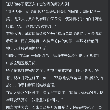
证明他终于是迈入了士阶丹药师的行列。
“周博大哥，你沒事吧？”童雄这时关切的问道，周博抬头一
笑，摇摇头，又看到崔塬在旁发愣，便笑着将手中的丹药递
给他：“给，你的风翼双羽丹。”
有些木讷，望着周博递來的丹药崔塬竟是沒敢接，只是愣着
看周博，而在周博再一次将手前伸的时候，崔塬才猛然回
神，迅速接过周博的丹药。
“谢谢。”简单的一句谢谢后，崔塬便开始极为爱惜的观察手
中的这颗五级丹药。
待至崔塬打探完毕之后，周博与童雄对视一眼，便说：“崔
塬，现在丹药也好了，你……”话刚刚说到这里，崔塬猛的抬
起头，伸手打断周博继续言语。
在两人疑惑的眼神中，崔塬沉声说道：“周博，你放心吧，我
崔塬说话算话，我愿意跟你组队。”
闻言周博大喜，看來自己炼丹沒白受苦，起码是揽來了一员