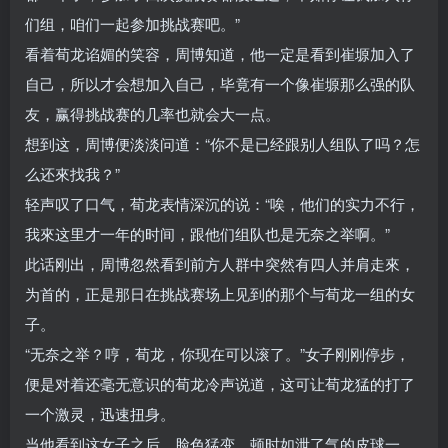
们组，咱们一起参加挑战赛吧。”
看着荀龙谄媚的笑容，周博知道，他一定是看到崔塬加入了
自己，所以才会想加入自己，毕竟有一个像崔塬那么强的队
友，赢得挑战赛的几率也就会大一点。
想到这，周博便淡淡问道：“你不是已经跟别人组队了吗？怎
么还來找我？”
轻声叹了口气，荀龙表情深沉的说：“唉，他们的实力不行，
我來这里才一年的时间，跟他们组队也是无奈之举啊。”
此话刚出，周博忽然看到前方人群中突然有四人并肩走來，
为首的，正是那日在挑战赛场上见到的那个与荀龙一组的女
子。
“无奈之举？哼，荀龙，你现在可以滚了。”女子刚刚停步，
便是对着还毫无意识的荀龙冷声说道，这可让荀龙猛的打了
一个激灵，迅速扭身。
当他看到这女子之后，脸色猛变，顿时如泄了气的皮球一