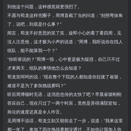
到他这个问題，这种感觉就更强烈了。
不愿与荀龙这样兜圈子，周博直截了当的问道：“别拐弯抹角
了，说吧，到底是什么事？”
闻言，荀龙不好意思的笑了笑，旋即小心的看了看四周，见
沒人注意他，这才极为小声的说道：“周博，我听说你在找人
组队，能不能算我一个？”
“你听谁说的？”周博一惊，心中更是极为疑惑，自己只不过
才來两天，组队的事情他怎么会知道？
荀龙笑呵呵的说：“现在整个下院的人都知道你拉拢了崔塬，
难道不是为了参加挑战赛吗？”
听后周博顿时无语，这消息也传的太快了吧？早晨崔塬刚刚
答应自己，现在只过了一两个时辰，竟然是弄得满院皆知，
舆论的速度还真是令人咋舌。
见周博不说话，荀龙立刻又朝前走了一步，说道：“我來这里
都一年了，参加了四次挑战赛都沒通过，不如你让我加入你