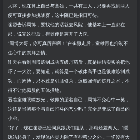
大将，现在算上自己与童雄，一共有三人，只要再找到两人
便可直接参加挑战赛，这中院已是指日可待。
崔塬告诉周博，要找他的话就去风院，他基本上一直都在
那，说完这些后，崔塬便是离开了火院。
“周博大哥，你可真厉害啊！”在崔塬走后，童雄再也抑制不
住心中的崇拜之情。
昨天在看到周博炼制成功五级丹药后，真是结结实实的把他
吓了一大跳，要知道，就算是一个破体高手也是很难炼制成
功，而周博，只不过是引胚修为，这般强悍的炼丹之术，不
得不让他佩服的五体投地。
看着童雄眼瞳放光，敬佩的望着自己，周博不免心中一笑，
这还是当初那个与自己打斗的恶少吗？完全是变成了自己的
小弟。
“好了，现在崔塬已经同意跟我们组队，那就还差两人。”缓
缓站起身子，发现体内灵力除了有些稀少之外，一切沒有大