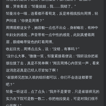
般，哭丧着道：“邹曼姐姐，我……我错了。”
邹曼冷冷一嗤，连看都不看荀龙，反是将视线投向周博，轻
声问道：“你便是周博？”
周博观察这女子，她容貌一点也不出众，身材略壮，有种中
年妇女的感觉，声音带有一点中性的感觉，此刻真蹙着两
眉，眼瞳略带疑色的盯着周博。
收起目光，周博点点头，说：“沒错，有事吗？”
“沒什么大事。”微微一笑，邹曼紧接着便说：“我听说你把崔
塬拉拢了去，真是不简单啊！”闻言周博心内苦笑一声，看來
这消息还真是已经人尽皆知了啊！
“崔塬师兄想加入谁的组织都可以，你们不会连这都要管
吧？”
邹曼一听这话，点了点头：“我并不是要管，只是崔塬师兄的
实力在下院可是数一数二，你把他拉拢走，可是对我们很不
公平啊！”