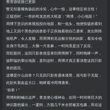
整资源链接已更新
瞥见邹曼嘴角扬起的冷笑，心中一惊，这事情定有古怪！
正疑惑时，一旁的荀龙忽然大吼道：“周博，小心地面！”
周博下意识的将视线投向地面，刚一低头，他便惊骇的看到
地上又四个黑色的凶兽影子正疾驰着朝自己袭來，发出阵阵
低吼声，令人发颤，而周博初见这般古怪的凶影，着实令他
全身汗毛倒立，大脑一片发麻，一时间竟是沒了反应。
而眨眼间，这四只影兽便是來到周博脚下，同时咆哮一声，
旋即猛的窜出地面，直到这时，周博才真正看清楚这四只影
兽的面目。
这哪是什么凶兽？只见四只影兽通体漆黑，就与影子无疑，
此刻长着血盆大口，咆哮着冲周博袭來。
“前辈！”
周博刚刚喊出这声，青龙便心领神会，在同一时间将巨大的
神识轰然爆出，一霎间，方圆几千米全部被其包裹，而在这