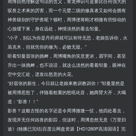
周博自然理解这句话的含义，青龙神识可是要比任何强大的
驭兽之术來的厉害，而一个元婴二级的修真者又如何会拥有
神兽级别的守护兽呢？顿时，周博便将刚才稍微有些惊动的
心放缓下來，身在远处，神情淡然的看去邹曼。
“小子，别以为你是丹药师就可以有恃无恐，老娘告诉你，火
虽克木，但就凭你的修为，必败无疑。”
听着邹曼嚣张的挑衅，周博嘴角的笑意更浓，眉宇间，甚至
升出一抹挑衅，也不说话，就这么淡然的看着邹曼，眼神在
空中交汇处，迸发出怒意的火花。
“好嚣张的新生，今日就让老娘來教训教训你！”邹曼显然是
被周博惹怒了，伴随着粗重的怒吼叱音，她两臂大开，大喝
道：“影兽！！”
影兽？这般古怪的名字还是令周博微微一怔，他四处看去，
发现并无任何凶兽的影踪，但这时，周博忽然无意《万里归
途》(独播已完结)百度云网盘资源【HD1280P高清国语】完