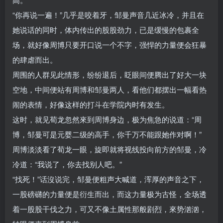
“你再说一遍！”几乎是咬着牙，邹曼声音几近冰冷，并且在
她说话的同时，体内传出的股股劲力，已是缓慢的包裹全
场，就好像周博只要开口说一个不字，强悍的力量便会狂暴
的肆虐而出。
周围的人群见此情形，纷纷退后，眨眼间便腾出了好大一块
空地，中间便站有周博和邹曼两人，看他们都摆出一幅看热
闹的表情，好像这样的打斗在学院内时有发生。
这时，就见荀龙忽然來到周博身边，极为焦急的说道：“周
博，邹曼可是元婴二级的高手，你千万不能跟她作对啊！”
周博淡淡看了荀龙一眼，旋即就将视线投向前方的邹曼，冷
冷道：“我说了，你去找别人吧。”
“找死！”话沒说完，邹曼便粗声大喊道，浑厚的声音之下，
一股磅礴的力量便是衍生而出，而这力量极为古怪，全场透
着一股股干伐之力，可又不像土属性那般剧烈，來势汹汹，