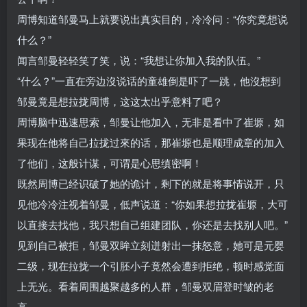
周博知道邹曼马上就要说出真实目的，冷冷问：“你究竟想说
什么？”
闻言邹曼轻轻笑了笑，说：“我想让你加入我的队伍。”
“什么？”一直在旁边沒说话的童雄倒是吓了一跳，他沒想到
邹曼竟是想拉拢周博，这这太出乎意料了吧？
周博脑中迅速思索，邹曼让他加入，无非是看中了崔塬，如
果现在他将自己拉拢过來的话，那崔塬也是顺理成章的加入
了他们，这般计谋，可谓是心思缜密啊！
既然周博已经识破了她的诡计，剩下的就是将事情说开，只
见他冷冷注视着邹曼，低声说道：“你如果想拉拢崔塬，大可
以直接去找他，我只想自己组建团队，你还是去找别人吧。”
见到自己被拒，邹曼双眸立刻迸射出一抹怒意，她可是元婴
二级，现在拉拢一个引胚小子竟然会遭到拒绝，顿时感觉面
上无光。看着周围越聚越多的人群，邹曼双眉登时皱的老
高。