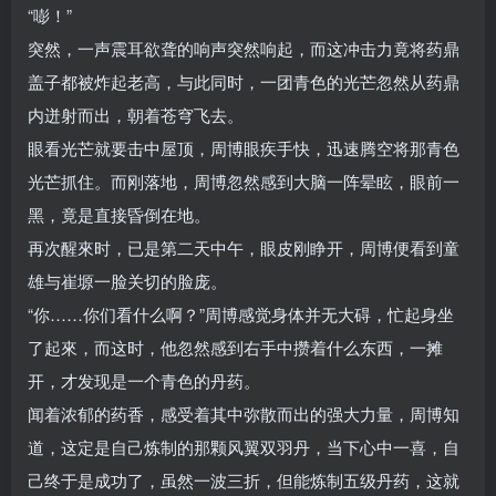
“嘭！”
突然，一声震耳欲聋的响声突然响起，而这冲击力竟将药鼎
盖子都被炸起老高，与此同时，一团青色的光芒忽然从药鼎
内迸射而出，朝着苍穹飞去。
眼看光芒就要击中屋顶，周博眼疾手快，迅速腾空将那青色
光芒抓住。而刚落地，周博忽然感到大脑一阵晕眩，眼前一
黑，竟是直接昏倒在地。
再次醒來时，已是第二天中午，眼皮刚睁开，周博便看到童
雄与崔塬一脸关切的脸庞。
“你……你们看什么啊？”周博感觉身体并无大碍，忙起身坐
了起來，而这时，他忽然感到右手中攒着什么东西，一摊
开，才发现是一个青色的丹药。
闻着浓郁的药香，感受着其中弥散而出的强大力量，周博知
道，这定是自己炼制的那颗风翼双羽丹，当下心中一喜，自
己终于是成功了，虽然一波三折，但能炼制五级丹药，这就