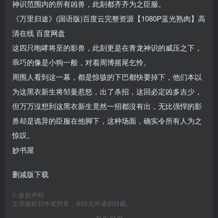
神识范围内的所有凶兽，此刻都齐齐为之臣服。
《万里归途》(国语版)百度云完整资源【1080P蓝光熟肉】高
清在线 百度网盘
这四只咆哮将至的影兽，此刻更是在青龙神识的威压之下，
乖巧的像是小狗一般，对着周博摇尾乞怜。
周围人看到这一幕，都是惊骇的下巴都快要掉下，他们本以
为这黑衣新生将邹曼惹怒，出了杀招，这回必定凶多吉少，
但万万沒想到这黑衣新生竟然一招都沒有出，无比强悍的影
兽却是诡异的臣服在他脚下，这种场面，确实令所有人为之
惊叹。
妙书屋
删减版下载
©
版权声明
文章版权归作者所有，未经允许请勿转载。