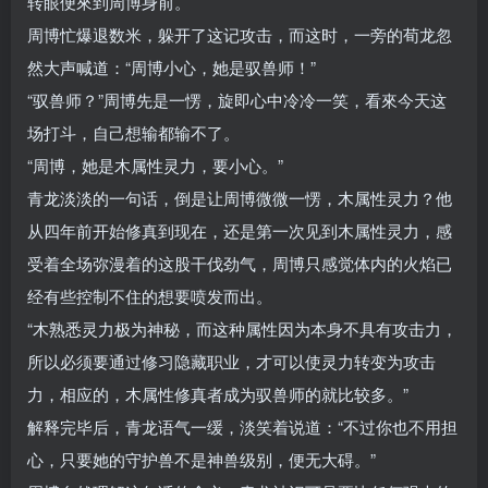
转眼便來到周博身前。
周博忙爆退数米，躲开了这记攻击，而这时，一旁的荀龙忽
然大声喊道：“周博小心，她是驭兽师！”
“驭兽师？”周博先是一愣，旋即心中冷冷一笑，看來今天这
场打斗，自己想输都输不了。
“周博，她是木属性灵力，要小心。”
青龙淡淡的一句话，倒是让周博微微一愣，木属性灵力？他
从四年前开始修真到现在，还是第一次见到木属性灵力，感
受着全场弥漫着的这股干伐劲气，周博只感觉体内的火焰已
经有些控制不住的想要喷发而出。
“木熟悉灵力极为神秘，而这种属性因为本身不具有攻击力，
所以必须要通过修习隐藏职业，才可以使灵力转变为攻击
力，相应的，木属性修真者成为驭兽师的就比较多。”
解释完毕后，青龙语气一缓，淡笑着说道：“不过你也不用担
心，只要她的守护兽不是神兽级别，便无大碍。”