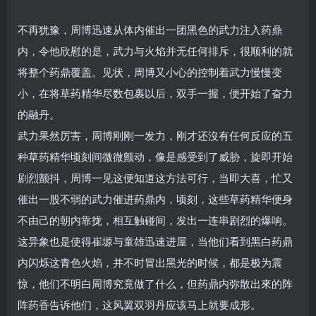
不再犹豫，周博迅速从体内催出一团黑色的武力注入药鼎
内，令他欣慰的是，武力与火焰并无任何排斥，很顺利的就
将整个药鼎覆盖。见状，周博又小心的控制着武力慢慢变
小，在将草药精华尽数包裹以后，双手一握，便开始了奋力
的融丹。
武力果然厉害，周博刚刚一发力，刚才还沒有任何反应的五
种草药精华顷刻间微微颤动，像是感受到了威胁，旋即开始
剧烈颤抖，周博一见这便知道这方法可行，当即大喜，忙又
催出一股不弱的武力催进药鼎内，顷刻，这些草药精华便身
不由己的朝内靠拢，相互触碰间，发出一连串剧烈的爆响。
这异象也是使得崔塬与童雄迅速进屋，当他们看到黑白药鼎
内闪烁这青色火焰，并不时冒出黑光的时候，都是极为震
惊，他们不明白周博究竟做了什么，但药鼎内弥散出來的阵
阵药香告诉他们，这风翼双羽丹应该马上就要成形。