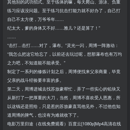
其他别的武功招式。至于练体的嘛，每天爬山、游泳、负重
练习应该没问题。至于练习抗击打能力就不好办了，自己打
自己不太方便，万爷爷年……
纪太大，爹的身体又不好……雅儿？还是算了！”
……
“击打…击打……对了，瀑布。”灵光一闪，周博一阵激动：
“我怎么把这它给忘了，以前还去玩过呢，想那瀑布也有万均
之力吧，不知道能不能承受。”
制定了一系列的修炼计划之后，周博便找来父亲商量，毕竟
父亲的战斗经验要丰富的多。
第二天，周博进城去找苏放豪帮忙，弄了一些实心的铅块又
从新打了一把厚重的大刀，当然，周博不喜欢受人恩惠，所
以这钱还是照给，只是惹的苏放豪直骂他见外，不过他也知
道周博的脾气，也没有为难就收下了。
电影万里归途（在线免费观看）百度云[1080p]Mp4高清在线