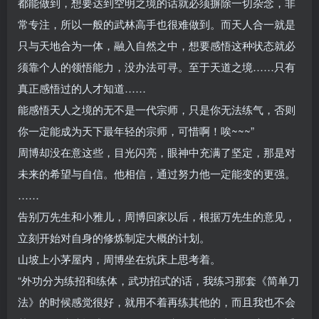
都能做到，想要达到空明之境的话就必须摒除一切杂念，非
常专注，所以一般的武林高手也很难做到。而天人合一就是
只与天地合为一体，融入自然之中，想要感悟这种状态就必
须靠个人的领悟能力，没办法可寻。至于天道之境……只有
真正感悟过的人才知道……
能感悟天人之境的无不是一代宗师，只是你无法练气，否则
你一定能成为天下最年轻的宗师，可惜啊！唉~~~”
周博却没在意这些，目光闪亮，眼神中充满了坚定，那是对
未来的希望与自信。他相信，通过努力他一定能变的更强。
……
告别万先生和小雅儿，周博回家以后，根据万先生的意见，
立刻开始对自身的修炼制定大概的计划。
山坡上小茅屋内，周博坐在炕床上思考着。
“外功分为练招和练体，武功招式的话，我练习那套《简单刀
法》的时候感觉很好，就用不着再练其他的，而且我也不会