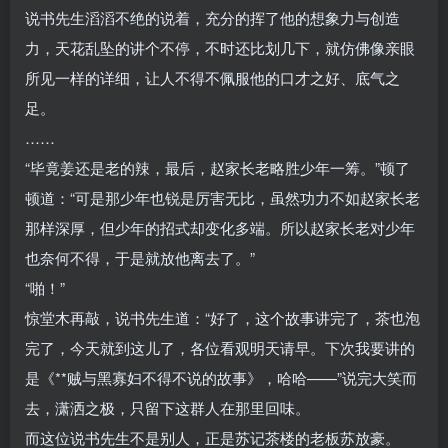
说书先生滔滔不绝的说着，充分的挥了他的想象力与创造
力，天花乱坠的讲个不停，不时还比划几下，就仿佛像亲眼
所见一样的详细，让人不得不佩服他的口才之好、底气之
足。
……
“毕竟姜还是老的辣，最后，赵家长老略胜少年一筹。”顿了
顿道：“可是那少年也锐是厉害无比，虽然功力不如赵家长老
那样深厚，但少年的招式却变化多端。所以赵家长老对少年
也奈何不得，于是就放他离去了。”
“啪！”
惊堂木再敲，说书先生道：“好了，这个故事讲完了，茶也泡
完了，今天就到这儿了，各位看观明天请早。下次我要讲的
是《**贼与黑寡妇不得不说的故事》，哈哈——”说完大笑而
去，潇洒之极，只留下这群人在那里回味。
而这位说书先生不是别人，正是苏记茶楼的老板苏放豪。