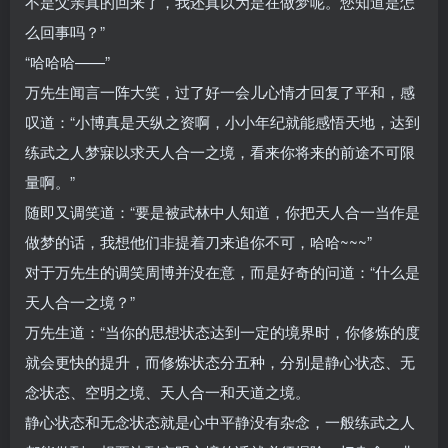
不是父亲真的回来了，我还真以为是在做梦呢。您知道是怎
么回事吗？”
“哈哈哈——”
万先生闻言一阵大笑，过了好一会儿心情才回复了平和，感
叹道：“小博真是天纵之资啊，小小年纪就能感悟天地，达到
练武之人梦寐以求天人合一之境，看来你将来的前途不可限
量啊。”
随即又调笑道：“要是被武林中人知道，你把天人合一当作是
做梦的话，我想他们非提着刀来追你不可，哈哈~~~”
对于万先生的调笑周博并没在意，而是好奇的问道：“什么是
天人合一之境？”
万先生道：“当你的思想状态达到一定的境界时，你修炼的度
就会更快的提升，而修炼状态分五种，分别是静心状态、无
念状态、空明之境、天人合一和天道之境。
静心状态和无念状态就是心中平静没有杂念，一般练武之人