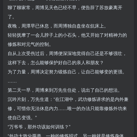
聊了聊家常，周博见天色已经不早，便告辞了苏放豪离开
了。
夜晚，周潭早已休息，而周博独自盘坐在炕床上。
轻轻抚摩了一会儿脖子上的小石头，他又开始了对精神力的
修炼和对元气的控制。
自从上次受伤过后，周博便深深地觉得自己还是不够强壮，
这样下去，怎么能够保护好自己的亲人和朋友？
为了力量，周博决定努力锻炼自己，让自己能够变的更强。
……
第二天一早，周博来到万先生住处，说出了自己的想法。
沉吟片刻，万先生道：“在江湖中，武功修炼讲求的是内外兼
修，可惜你无法休息内力……唯一的办法只能靠修炼外功来
使自己变强。”
“万爷爷，那外功该如何训练？”
“外功大致分两类，一种的修炼招式、另一种就是修炼身体。