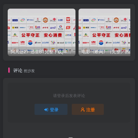
阿凡达2》迅雷BT完整下载[MP4／3.12GB／5.35GB]完整资源无
电影
评论
抢沙发
请登录后发表评论
登录
注册