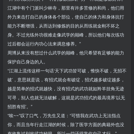
江湖中有个门派叫少林寺，那里有许多苦修的和尚，他们用
外力来击打自己的身体各个部位，使自己的体力和身体抗打
能力不断增强，从而达到修炼的目的从而练就金刚不坏之
身。不过光练外功很难走像武学的颠峰，所以他们每次练功
过后都会运行内功心法来调息修养。”
周博从来没有想过什么武学的颠峰，他只希望有足够的能力
保护自己身边的人。
“江湖上流传这样一句话‘天下武功皆可破，惟快不破，无招不
破’，意思就是说，有招式就会有破绽，招式越多破绽越多，
越是简单的招式就越快，没有招式的武功就如羚羊挂角无迹
可寻，别人也就无法破解，这就是武功招式的最高境界‘以无
招胜有招’。”
“唉~~”叹了口气，万先生又道：“可惜我在武功上无法指点
你，而且当年行走江湖的时候，除了医学方面的典籍外也没
有收集过别的武功秘籍，所以一切还得靠你自己才行。”