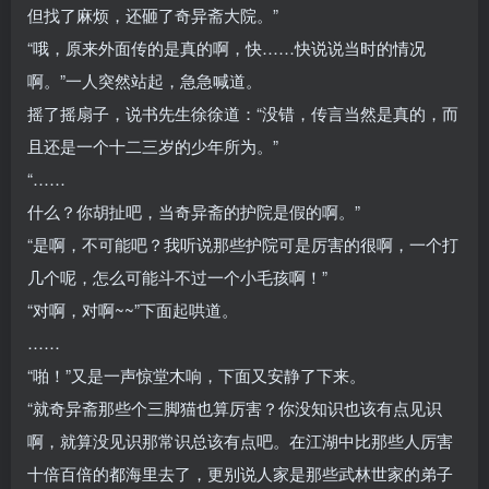
但找了麻烦，还砸了奇异斋大院。”
“哦，原来外面传的是真的啊，快……快说说当时的情况
啊。”一人突然站起，急急喊道。
摇了摇扇子，说书先生徐徐道：“没错，传言当然是真的，而
且还是一个十二三岁的少年所为。”
“……
什么？你胡扯吧，当奇异斋的护院是假的啊。”
“是啊，不可能吧？我听说那些护院可是厉害的很啊，一个打
几个呢，怎么可能斗不过一个小毛孩啊！”
“对啊，对啊~~”下面起哄道。
……
“啪！”又是一声惊堂木响，下面又安静了下来。
“就奇异斋那些个三脚猫也算厉害？你没知识也该有点见识
啊，就算没见识那常识总该有点吧。在江湖中比那些人厉害
十倍百倍的都海里去了，更别说人家是那些武林世家的弟子