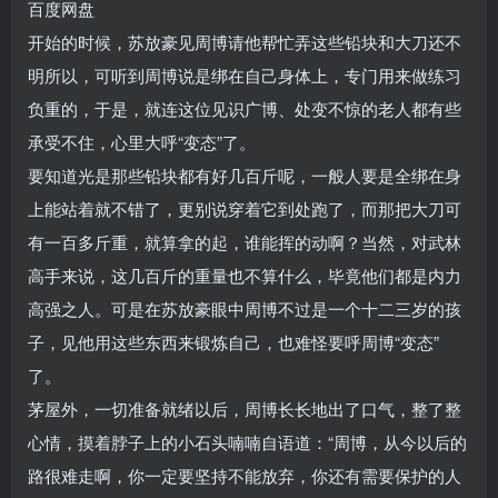
百度网盘
开始的时候，苏放豪见周博请他帮忙弄这些铅块和大刀还不
明所以，可听到周博说是绑在自己身体上，专门用来做练习
负重的，于是，就连这位见识广博、处变不惊的老人都有些
承受不住，心里大呼“变态”了。
要知道光是那些铅块都有好几百斤呢，一般人要是全绑在身
上能站着就不错了，更别说穿着它到处跑了，而那把大刀可
有一百多斤重，就算拿的起，谁能挥的动啊？当然，对武林
高手来说，这几百斤的重量也不算什么，毕竟他们都是内力
高强之人。可是在苏放豪眼中周博不过是一个十二三岁的孩
子，见他用这些东西来锻炼自己，也难怪要呼周博“变态”
了。
茅屋外，一切准备就绪以后，周博长长地出了口气，整了整
心情，摸着脖子上的小石头喃喃自语道：“周博，从今以后的
路很难走啊，你一定要坚持不能放弃，你还有需要保护的人