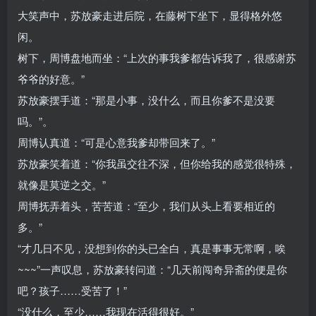
大笑声中，苏放豪走进后院，在藤树下坐下，显得格外悠
闲。
树下，周博盘地而坐：“上次的事我爹都告诉我了，很感谢苏
爷爷的好意。”
苏放豪摆手道：“那是小事，没什么，而且你爹不是没要
吗。”。
周博认真道：“可是心意我爹却带回来了。”
苏放豪笑着道：“你我虽交往不深，但你给我的感觉很特殊，
就像是莫逆之交。”
周博抚弄着头，苦苦道：“至少，我们从头上看要相近的
多。”
“才几日不见，没想到你的头已全白，真是事事无常啊，唉
~~~”一声叹息，苏放豪转问道：“几天前闯奇异斋的便是你
吧？孩子……受苦了！”
“没什么，至少……我现在活得很好。”