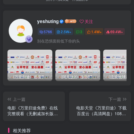
yeshuting
关注
5766
2.5W+
3
1.4W+
69.4W+
别在恐惧面前低下你的头
《万里归途》迅雷BT完整下载[mp3／3.14GB／2.15GB
《阿凡达2》迅雷BT完整下载[MP4／3.12GB／5.35GB]中
上一篇
下一篇
电影《万里归途免费》在线
电影天堂《万里归途》下载
完整观看（无删减加长版）
百度云（高清网盘）1080p
【
完整
相关推荐