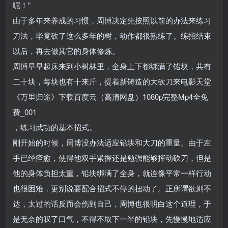
呢！”
由于多年来养成的习惯，周博决定先按照以前的办法来练习
刀法，毕竟砍了这么多年的树，动作都很熟练了。练招结束
以后，再去做其它的身体修炼。
周博早早起床来到小树林里，全身上下都绑满了铅块，共有
二十块，每块也有十来斤，提着新铸造的大砍刀来电影天堂
《万里归途》下载百度云（高清网盘）1080p完整Mp4全免
费_001
，练习武功的基本招式。
刚开始的时候，周博没办法适应铅块和大刀的重量。由于左
手已经痊愈，使得他双手紧握还是勉强能够挥动砍刀，但是
他的身体负担太重，铅块绑满了全身，就连像平常一样行动
也很困难，更别说要配合招式不停的扭动了。正所谓欲则不
达，太过的话反而会伤到自己，周博也很明白这个道理，于
是无奈的叹了口气，不得不取下一半的铅块，先慢慢地适应