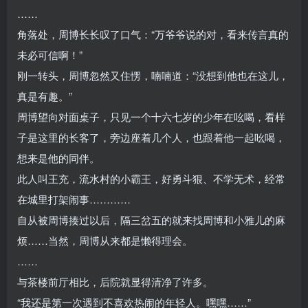
……
角落处，周博长长叹了口气：“万爷爷说的对，看来传言真的
未必可信啊！”
刚一转头，周博忽然又住愣，喃喃道：“没想到他也在这儿，
真是有趣。”
周博望向对面桌子，只见一个十六七岁的少年在吆喝，看样
子是这里的长客了，旁边座着几个人，也跟着他一起吆喝，
想来是他的同伴。
此人叫王充，流水村的小霸王，好勇斗狠、不学无术，经常
在城里打架闹事…………
自从被周博揍过以后，隔三岔五的就来找周博和小雅儿的麻
烦……当然，周博从来都是懒得理会。
……
与茶楼前厅相比，后院就显得清净了许多。
“我还是第一次遇到不喜欢热闹的年轻人。嘿嘿……”