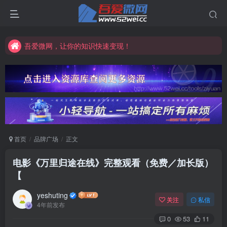
吾爱微网，让你的知识快速变现！
吾爱微网，链接客户就是这么简单！
吾爱微网，让你的知识快速变现！
首页
品牌广场
正文
电影《万里归途在线》完整观看（免费／加长版）
【
yeshuting
关注
私信
4年前发布
0
53
11