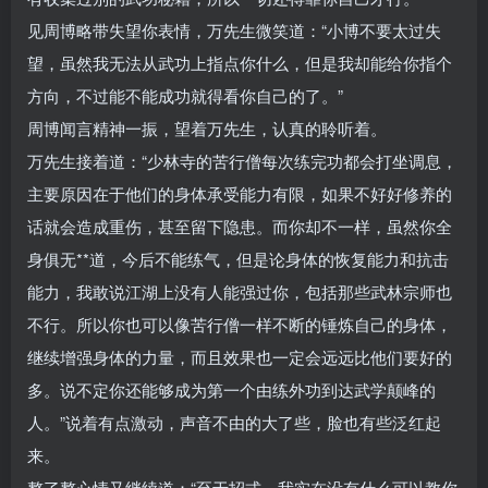
见周博略带失望你表情，万先生微笑道：“小博不要太过失
望，虽然我无法从武功上指点你什么，但是我却能给你指个
方向，不过能不能成功就得看你自己的了。”
周博闻言精神一振，望着万先生，认真的聆听着。
万先生接着道：“少林寺的苦行僧每次练完功都会打坐调息，
主要原因在于他们的身体承受能力有限，如果不好好修养的
话就会造成重伤，甚至留下隐患。而你却不一样，虽然你全
身俱无**道，今后不能练气，但是论身体的恢复能力和抗击
能力，我敢说江湖上没有人能强过你，包括那些武林宗师也
不行。所以你也可以像苦行僧一样不断的锤炼自己的身体，
继续增强身体的力量，而且效果也一定会远远比他们要好的
多。说不定你还能够成为第一个由练外功到达武学颠峰的
人。”说着有点激动，声音不由的大了些，脸也有些泛红起
来。
整了整心情又继续道：“至于招式，我实在没有什么可以教你