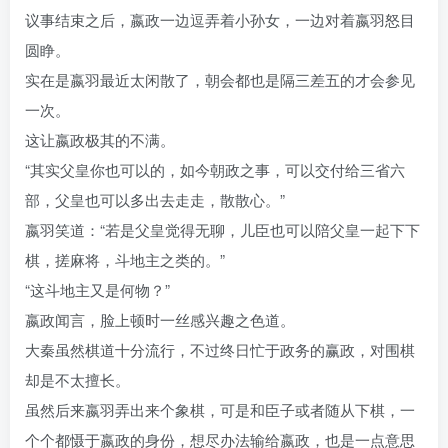
议事结束之后，嬴政一边逗弄着小孙女，一边对着嬴羽怒目
圆睁。
实在是嬴羽最近太闲散了，朝会都也是隔三差五的才会参见
一次。
这让嬴政极其的不满。
“其实父皇你也可以的，如今朝政之事，可以交付给三省六
部，父皇也可以多出去走走，散散心。”
嬴羽笑道：“若是父皇觉得无聊，儿臣也可以陪父皇一起下下
棋，搓麻将，斗地主之类的。”
“这斗地主又是何物？”
嬴政闻言，脸上顿时一丝感兴趣之色道。
大秦虽然棋道十分流行，不过终日忙于政务的赢政，对围棋
却是不太擅长。
虽然后来嬴羽弄出来个象棋，可是和臣子或者随从下棋，一
个个都慑于嬴政的身份，想尽办法输给嬴政，也是一点意思