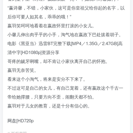
“赢诗馨，不错，小家伙，这可是你皇祖父给你起的名字，以
后你可要人如其名，乖乖的哦！”
嬴羽笑呵呵地看着在嬴政怀里打滚的小女儿。
小馨儿伸出肉乎乎的小手，淘气地在嬴政下巴处拔着胡子。
电影《黑亚当》迅雷BT完整下载[MP4／1.35G／2.47GB]高
清中字[HD1080p]资源分享
哥疼的龇牙咧嘴，却不肯让小家伙离开自己的怀抱。
嬴羽无奈苦笑。
看来这个小淘气，将来是安分不下来了。
不过这可是自己的女儿，有自己宠着，还有嬴政这个千古一
帝给她撑腰，只要方向不歪，闹翻天都不怕。
嬴羽对于儿女的教育，还是十分有信心的。
网盘[HD720p