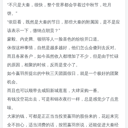
“不只是大秦，很快，整个世界都会学着过中秋节，吃月
饼。”
“依臣看，既然是大秦的节日，那些大秦的附属国，是不是应
该表示一下，缴纳点朝贡？”
蒙毅、内史腾、顿弱等人一脸喜色的纷纷开口道。
休假这种事情，自然是越多越好，他们怎么会傻到去反对。
而且各家各户，如今虽然收入都增加了不少，但是由于忙碌
的原因，相聚的时候，反而是变小了。
如今嬴羽所提出的中秋三天团圆假日，就是一个极好的团聚
机会。
而且也可以顺带去咸阳新城逛逛，大肆采购一番。
有钱没空花出去，可是和锦衣夜行一样，总是感觉少了点意
味。
大家的钱，可都是正正当当投资嬴羽的股份来的，花起来完
全不担心，适当消费的话，按照嬴羽所说，还能促进大秦经