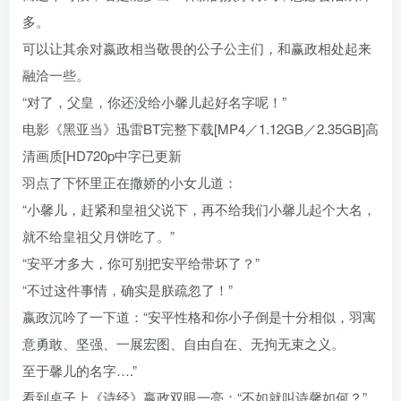
多。
可以让其余对嬴政相当敬畏的公子公主们，和赢政相处起来
融洽一些。
“对了，父皇，你还没给小馨儿起好名字呢！”
电影《黑亚当》迅雷BT完整下载[MP4／1.12GB／2.35GB]高
清画质[HD720p中字已更新
羽点了下怀里正在撒娇的小女儿道：
“小馨儿，赶紧和皇祖父说下，再不给我们小馨儿起个大名，
就不给皇祖父月饼吃了。”
“安平才多大，你可别把安平给带坏了？”
“不过这件事情，确实是朕疏忽了！”
嬴政沉吟了一下道：“安平性格和你小子倒是十分相似，羽寓
意勇敢、坚强、一展宏图、自由自在、无拘无束之义。
至于馨儿的名字….”
看到桌子上《诗经》嬴政双眼一亮：“不如就叫诗馨如何？”