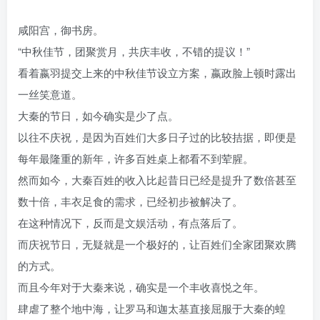
咸阳宫，御书房。
“中秋佳节，团聚赏月，共庆丰收，不错的提议！”
看着嬴羽提交上来的中秋佳节设立方案，嬴政脸上顿时露出
一丝笑意道。
大秦的节日，如今确实是少了点。
以往不庆祝，是因为百姓们大多日子过的比较拮据，即便是
每年最隆重的新年，许多百姓桌上都看不到荤腥。
然而如今，大秦百姓的收入比起昔日已经是提升了数倍甚至
数十倍，丰衣足食的需求，已经初步被解决了。
在这种情况下，反而是文娱活动，有点落后了。
而庆祝节日，无疑就是一个极好的，让百姓们全家团聚欢腾
的方式。
而且今年对于大秦来说，确实是一个丰收喜悦之年。
肆虐了整个地中海，让罗马和迦太基直接屈服于大秦的蝗