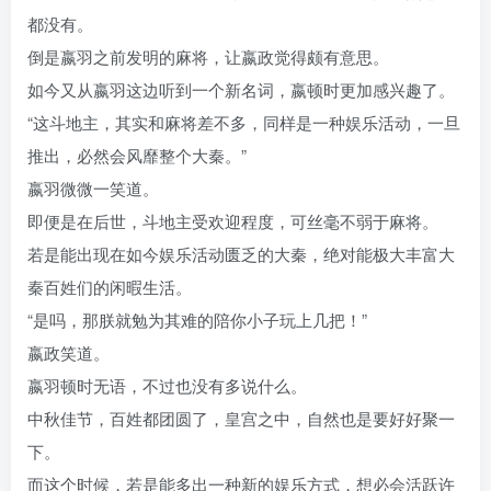
都没有。
倒是嬴羽之前发明的麻将，让嬴政觉得颇有意思。
如今又从嬴羽这边听到一个新名词，嬴顿时更加感兴趣了。
“这斗地主，其实和麻将差不多，同样是一种娱乐活动，一旦
推出，必然会风靡整个大秦。”
嬴羽微微一笑道。
即便是在后世，斗地主受欢迎程度，可丝毫不弱于麻将。
若是能出现在如今娱乐活动匮乏的大秦，绝对能极大丰富大
秦百姓们的闲暇生活。
“是吗，那朕就勉为其难的陪你小子玩上几把！”
嬴政笑道。
嬴羽顿时无语，不过也没有多说什么。
中秋佳节，百姓都团圆了，皇宫之中，自然也是要好好聚一
下。
而这个时候，若是能多出一种新的娱乐方式，想必会活跃许