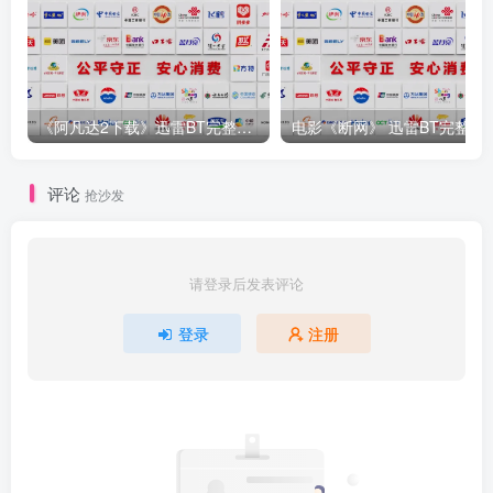
《阿凡达2下载》迅雷BT完整资源[DB-1280P／3.623GB／MKV国语
电影《断网》 迅雷BT完整下载
评论
抢沙发
请登录后发表评论
登录
注册