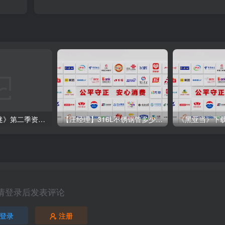
广播剧《本能痴迷》第二季资源合集mp3音频打包网盘在线免费听
【汪经理】316L不锈钢管多少钱一吨18861516517
请登录后发表评论
登录
注册