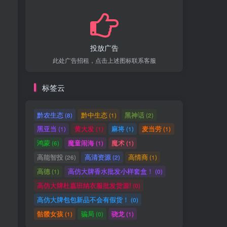
投放广告
此处广告招租，点击上述图标联系客服
标签云
黔农生态
黔中生态
黑神话
(8)
(1)
(2)
黑亚当
黄大发
麻将
麦当劳
(1)
(1)
(1)
(1)
鸿蒙
魔童闹海
魔术
(6)
(1)
(1)
高能智投
高清资源
高情商
(26)
(2)
(1)
高德
高仿大牌香水批发小样套盒！
(1)
(0)
高仿大牌杜嘉班纳衣服批发货源!
(0)
高仿大牌包包新品不会有假货！
(0)
骷髅女孩
骗局
骁龙
(1)
(0)
(1)