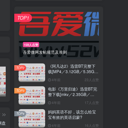
TOP1
159人点赞
吾爱微网发帖规范及准则
《阿凡达2》迅雷BT完整下
TOP2
载[MP4／3.12GB／5.35GB]
中
4年前
23人点赞
电影《万里归途》迅雷BT完
TOP3
《流浪地球2》迅雷BT磁力下载[1.12GB／2.36GB／MKV]中
电影《万里归途》迅雷BT完整下载[mkv／2.35GB／3.68GB] 蓝光
《万里归途》迅雷BT种子下载[1.23GB2.34GBMP4]HD蓝
整下载[mkv／2.35GB／
3.68GB] 蓝光
4年前
17人点赞
妈妈英语不好，该怎么给宝
TOP4
篇
宝有效的英语启蒙?
网盘
4年前
16人点赞