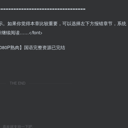
==================================
太少，暂不显示。如果你觉得本章比较重要，可以选择左下方报错章节，系统
阅读……</font>
080P熟肉】国语完整资源已完结
THE END
喜欢就支持一下吧