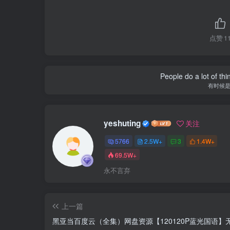
点赞
1
People do a lot of thi
有时候
yeshuting
关注
5766
2.5W+
3
1.4W+
69.5W+
永不言弃
上一篇
黑亚当百度云（全集）网盘资源【120120P蓝光国语】