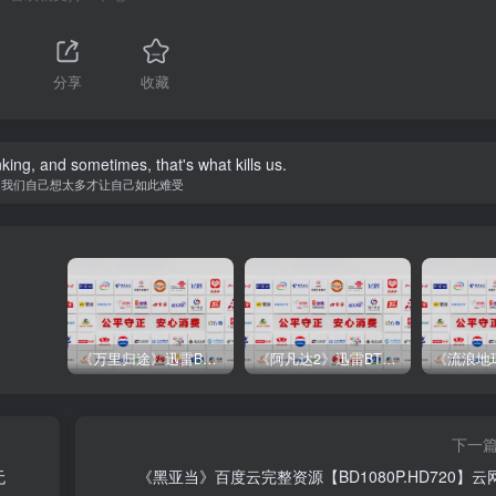
1
分享
收藏
nking, and sometimes, that's what kills us.
是我们自己想太多才让自己如此难受
《万里归途》迅雷BT完整下载[mp3／3.14GB／2.15GB
《阿凡达2》迅雷BT完整下载[MP4／3.12GB／5.35GB]中
下一
无
《黑亚当》百度云完整资源【BD1080P.HD720】云