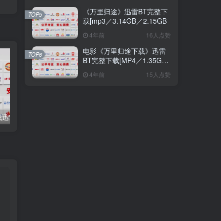
《万里归途》迅雷BT完整下
TOP5
载[mp3／3.14GB／2.15GB
4年前
16人点赞
电影《万里归途下载》迅雷
TOP6
BT完整下载[MP4／1.35GB
／1.28GB
4年前
15人点赞
《黑亚当》下载迅雷BT种子[MP4／2.12GB]国语中文字幕超级
《阿凡达2百度云》（全集全）百度云网盘【1024p已更新】完整