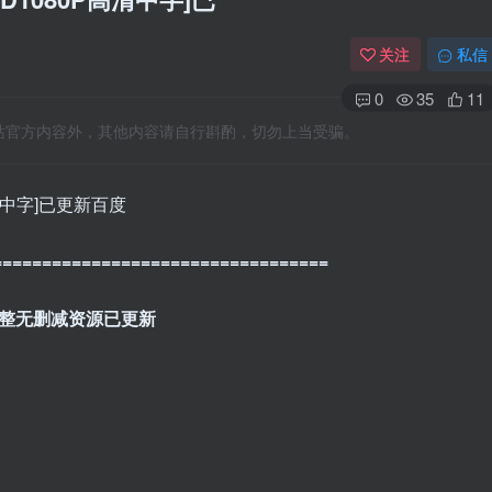
关注
私信
0
35
11
站官方内容外，其他内容请自行斟酌，切勿上当受骗。
清中字]已更新百度
==================================
完整无删减资源已更新