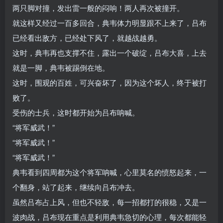
两只脚对撞，发出雷一般的闷响！两人再次被撞开。
就这样又经过一百多回合，典韦体力明显跟不上来了，吕布
已经看出敌方，已经处下风了，就越战越勇。
这时，典韦再也支撑不住，露出一个破绽，吕布大喜，上去
就是一脚，典韦被踢倒在地。
这时，围观的百姓，可兴奋坏了，因为这个坏人，终于被打
败了。
受伤的士兵，这时都开始为吕布呐喊。
“将军威武！”
“将军威武！”
“将军威武！”
典韦看到四周都为这个将军呐喊，心里莫名的愤怒起来，一
个翻身，站了起来，继续向吕布冲去。
虽然吕布占上风，但也不轻敌，每一招都打的很稳，又是一
波肉战，吕布现在重点是利用典韦急切的心理，每次都能轻