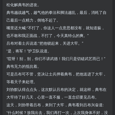
松化解典韦的进攻。
典韦越战越气，越气他的拳法和脚法越乱，最后，消耗了自
己最后一点精力，倒地不起了。
嘴里还大喊:“不打了，你这人一点意思都没有，就知道躲，
也不敢和我正面战，不打了，今天真特么的爽。”
吕布对着士兵说道:“把他锁起来，关进大牢。”
“是，将军！”护卫队说道。
“哎呀！别，别，你们不讲武德！我们只是切磋武艺而已！”
典韦无力的抵抗着。
可是吕布可不管，坚决让士兵押着典韦，把他送进了大牢，
等着天子来处理。
刘协默认得点点头，这次默认吕布的决定，就这样，典韦在
大牢待了好几天，心里一直不服，一直念叨要见吕布。
这天，刘协带着吕布，来到了大牢，典韦看到吕布兴奋道:
“什么时候？放我出去，我们再打一次，上次我身体不好，没