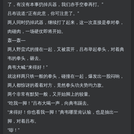
了，有没有本事扔掉兵器，我们赤手空拳再打。”
吕布说道:“正有此意，你可注意了。”
两人同时扔掉武器，继续打了起来，这一次直接是拳对拳，
肉碰肉，一场硬仗即将开始。
轰—轰—
两人野蛮式的撞在一起，又被震开，吕布举起拳头，对着典
韦的拳头，砸去。
典韦大喊:“来得好！”
就这样两只铁一般的拳头，碰撞在一起，爆发出一股闷响，
两人都惊讶的看着对方，竟然拳头功夫势均力敌。
两个非常有默契一般，又开始脚上的较量。
“吃我一脚！”吕布大喝一声，向典韦踢去。
“来得好！你也看我一脚！”典韦哪里肯认输，也是抽出一
脚，对着吕布。
“嘭！”