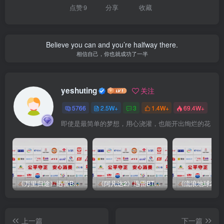
点赞
9
分享
收藏
Believe you can and you’re halfway there.
相信自己，你也就成功了一半
yeshuting
关注
5766
2.5W+
3
1.4W+
69.4W+
即使是最简单的梦想，用心浇灌，也能开出绚烂的花
《万里归途》迅雷BT完整下载[mp3／3.14GB／2.15GB
《阿凡达2》迅雷BT完整下载[MP4／3.12GB／5.35GB]中
上一篇
下一篇