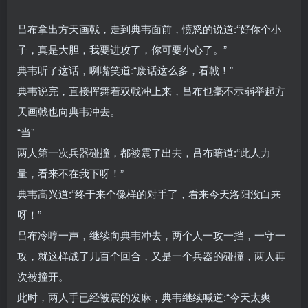
吕布拿出方天画戟，走到典韦面前，愤怒的说道:“好你个小
子，真是大胆，我要进攻了，你可要小心了。”
典韦听了这话，咧嘴笑道:“废话这么多，看戟！”
典韦说完，直接挥舞着双戟冲上来，吕布也毫不示弱举起方
天画戟也向典韦冲去。
“当”
两人第一次兵器碰撞，都被震了出去，吕布暗道:“此人力
量，看来不在我下呀！”
典韦高兴道:“终于来个像样的对手了，看来今天洛阳没白来
呀！”
吕布冷哼一声，继续向典韦冲去，两个人一攻一挡，一守一
攻，就这样战了几百个回合，又是一个兵器的碰撞，两人再
次被撞开。
此时，两人手已经被震的发麻，典韦继续喊道:“今天太爽