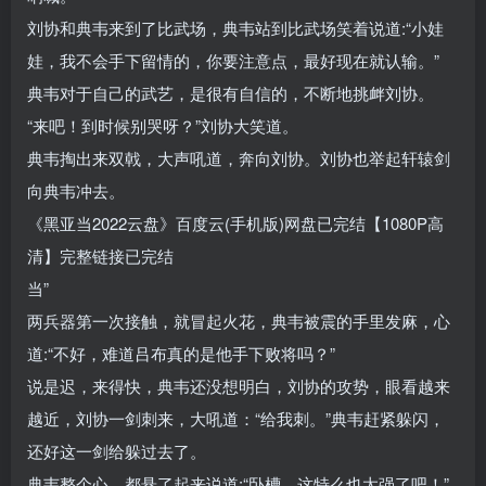
刘协和典韦来到了比武场，典韦站到比武场笑着说道:“小娃
娃，我不会手下留情的，你要注意点，最好现在就认输。”
典韦对于自己的武艺，是很有自信的，不断地挑衅刘协。
“来吧！到时候别哭呀？”刘协大笑道。
典韦掏出来双戟，大声吼道，奔向刘协。刘协也举起轩辕剑
向典韦冲去。
《黑亚当2022云盘》百度云(手机版)网盘已完结【1080P高
清】完整链接已完结
当”
两兵器第一次接触，就冒起火花，典韦被震的手里发麻，心
道:“不好，难道吕布真的是他手下败将吗？”
说是迟，来得快，典韦还没想明白，刘协的攻势，眼看越来
越近，刘协一剑刺来，大吼道：“给我刺。”典韦赶紧躲闪，
还好这一剑给躲过去了。
典韦整个心，都悬了起来说道:“卧槽，这特么也太强了吧！”