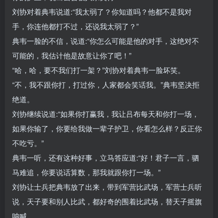
刘协对着典韦说道:“我太弱了？你知道吗？他都不是我对
手，你连他都打不过，还说我太弱了？”
典韦一脸的不信，说道:“你怎么可能是他的对手，这绝对不
可能的，我估计他是故意让你了吧！”
“哈，哈，要不我们打一架？”刘协对着典韦一脸坏笑。
“不，我不跟你打，打过你，人家都会笑话我。”典韦坚决拒
绝道。
刘协继续说道:“如果你打赢我，我让吕布每天和你打一场，
如果你输了，你要给我做一辈子护卫，你看怎么样？反正你
不吃亏。”
典韦一听，还有这种好事，立马答应道:“好！君子一言，驷
马难追，你要说话算数，那我就跟你打一场。”
刘协让士兵把典韦放了出来，带到军营比武场，军营士兵听
说，天子要和别人比武，都好奇的围着比武场，替天子摇旗
呐喊。