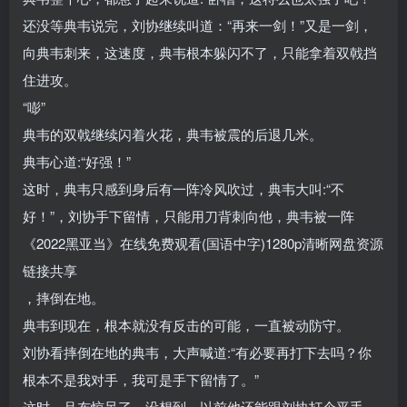
还没等典韦说完，刘协继续叫道：“再来一剑！”又是一剑，
向典韦刺来，这速度，典韦根本躲闪不了，只能拿着双戟挡
住进攻。
“嘭”
典韦的双戟继续闪着火花，典韦被震的后退几米。
典韦心道:“好强！”
这时，典韦只感到身后有一阵冷风吹过，典韦大叫:“不
好！”，刘协手下留情，只能用刀背刺向他，典韦被一阵
《2022黑亚当》在线免费观看(国语中字)1280p清晰网盘资源
链接共享
，摔倒在地。
典韦到现在，根本就没有反击的可能，一直被动防守。
刘协看摔倒在地的典韦，大声喊道:“有必要再打下去吗？你
根本不是我对手，我可是手下留情了。”
这时，吕布惊呆了，没想到，以前他还能跟刘协打个平手，