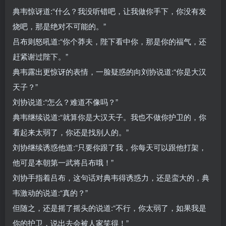
典韦惊讶道:“什么？我没听错吧，让我做你手下，你没有发
烧吧，那是绝对不可能的。”
吕布则怒吼道:“你个莽夫，陛下看中你，那是你的福气，还
赶紧谢过陛下。”
典韦露出更惊讶的表情，一脸疑惑的向刘协说道:“你是大汉
天子？”
刘协说道:“怎么？难道不像吗？”
典韦继续说道:“就算你是大汉天子。我也不做你护卫的，你
看起来太弱了，你还是找别人的。”
刘协继续诱惑他道:“只要你跟了我，你每天可以跟他打架，
他可是本朝第一武将吕布哦！”
刘协手指着吕布，这句话对典韦得诱惑力，还是蛮大的，典
韦激动的说道:“真的？”
但随之，还是摇了摇头的说道:“不行，你太弱了，如果我是
你的护卫，说出去会被人家笑得！”