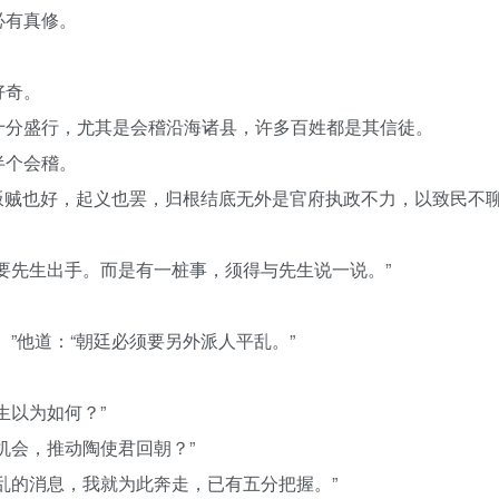
必有真修。
好奇。
十分盛行，尤其是会稽沿海诸县，许多百姓都是其信徒。
半个会稽。
这叛贼也好，起义也罢，归根结底无外是官府执政不力，以致民不
要先生出手。而是有一桩事，须得与先生说一说。”
”他道：“朝廷必须要另外派人平乱。”
生以为如何？”
机会，推动陶使君回朝？”
乱的消息，我就为此奔走，已有五分把握。”