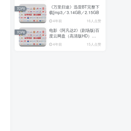
《万里归途》迅雷BT完整下
TOP5
载[mp3／3.14GB／2.15GB
4年前
16人点赞
电影《阿凡达2》(剧场版)百
TOP6
度云网盘（高清版HD）
[MP4
4年前
15人点赞