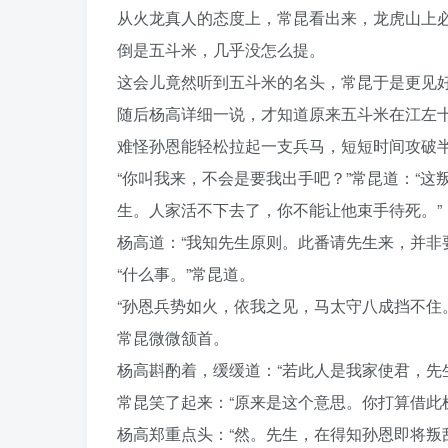
从火龙真人的态度上，常昆看出来，龙虎山上
倒是五斗米，几乎没怎么提。
这会儿竟然听到五斗米的名头，常昆于是更见
随后杨高详细一说，才知道原来五斗米在江左
难怪孙恩能轻松拉起一支兵马，短短时间攻破
“你叫我来，不会是要我出手吧？”常昆道：“
生。人家活不下去了，你不能让他束手待死。”
杨高道：“我知先生原则。此番请先生来，并非
“什么事。”常昆道。
“孙恩兵势如火，依我之见，马太守八成挡不住。
常昆微微颔首。
杨高斟酌着，缓缓道：“若此人是我家使君，先
常昆笑了起来：“原来是这个意思。你打算借此
杨高郑重点头：“然。先生，在得知孙恩即将叛