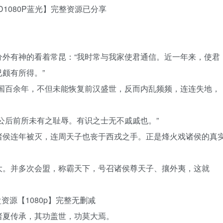
1080P蓝光】完整资源已分享
分外有神的看着常昆：“我时常与我家使君通信。近一年来，使君
颇有所得。”
当国百余年，不但未能恢复前汉盛世，反而内乱频频，连连失地，
公后前所未有之耻辱。有识之士无不戚戚也。”
诸侯连年被灭，连周天子也丧于西戎之手。正是烽火戏诸侯的真
大。并多次会盟，称霸天下，号召诸侯尊天子、攘外夷，这就
资源【1080p】完整无删减
诸夏传承，其功盖世，功莫大焉。