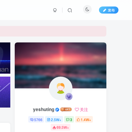
发布
yeshuting
关注
5766
2.5W+
3
1.4W+
69.5W+