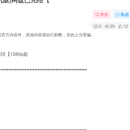
关注
私信
0
29
12
站官方内容外，其他内容请自行斟酌，切勿上当受骗。
结【1280p超
==================================
==================================