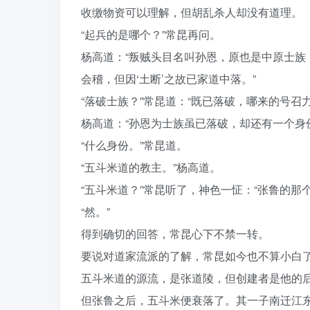
收缴物资可以理解，但胡乱杀人却没有道理。
“起兵的是哪个？”常昆再问。
杨高道：“叛贼头目名叫孙恩，原也是中原士
会稽，但因‘土断’之故已家道中落。”
“落破士族？”常昆道：“既已落破，哪来的号召力
杨高道：“孙恩为士族虽已落破，却还有一个身
“什么身份。”常昆道。
“五斗米道的教主。”杨高道。
“五斗米道？”常昆听了，神色一怔：“张鲁的那
“然。”
得到确切的回答，常昆心下不禁一转。
要说对道家流派的了解，常昆如今也不算小白
五斗米道的源流，是张道陵，但创建者是他的
但张鲁之后，五斗米便衰落了。其一子南迁江