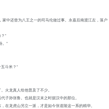
族，家中还曾为八王之一的司马伦做过事。永嘉后南渡江左，落户
？”
份。”
个五斗米？”
了。火龙真人给他普及了不少。
后代子孙张鲁。也就是汉末之时据汉中的那位。
东，在龙虎山另立一派，才是如今张道陵这一系的精华。