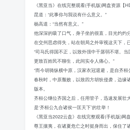
《黑亚当》在线完整观看(手机版)网盘资源【HD
昆道：“此事你与我说有什么意义。”
杨高道：“当然有意义。”
他深深的吸了口气，身子坐的很直，目光灼灼
在交州思虑得失，站在朝局之外审视这天下，已
“司马氏得国不正，以致外强中干孱弱不堪。
更致百姓民不聊生，此间实令人痛心。”
“而今胡骑纵横中原，汉家衣冠退避，是自齐桓
春秋时，中原颓败，以致四方胡狄侵袭，边缘
版本。
齐桓公继位齐国之后，任用管子，迅速发展壮
是‘齐桓公九合诸侯一匡天下’的壮举！
《黑亚当2022云盘》在线完整观看(手机版)网盘
尊王攘夷，在诸夏危亡之时挺身而出，保住了