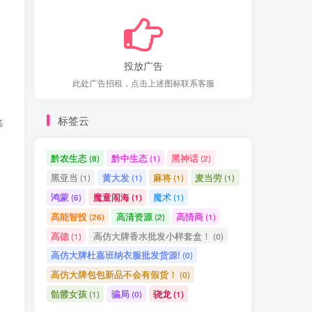
投放广告
此处广告招租，点击上述图标联系客服
标签云
等
黔农生态
黔中生态
黑神话
(8)
(1)
(2)
黑亚当
黄大发
麻将
麦当劳
(1)
(1)
(1)
(1)
鸿蒙
魔童闹海
魔术
(6)
(1)
(1)
高能智投
高清资源
高情商
(26)
(2)
(1)
高德
高仿大牌香水批发小样套盒！
(1)
(0)
高仿大牌杜嘉班纳衣服批发货源!
(0)
高仿大牌包包新品不会有假货！
(0)
骷髅女孩
骗局
骁龙
(1)
(0)
(1)