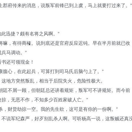
上郡府传来的消息，说叛军前锋已到上虞，马上就要打过来了。”
如此迅捷？颇有名将之风啊。”
名将嘛，有待商榷。说到底还是官府反应迟钝。早在半月前就已收
兵马调动。”
看书还可领现金！
康腹心，在此起兵，可算打到司马氏后脑勺上了。”
。这地方突然叛乱，相当于后院失火，危险性极大。
视朝廷不屑一顾，但朝廷总还讲着规矩，叛军可不讲规矩。而今前
掠，无恶不作，不知多少百姓家破人亡。”
杀，财货劫掠一空。我的先生欸，这可是有你的一份啊。”
，不说军纪森严，好歹别乱杀人啊。可听杨高一说，这叛贼还真