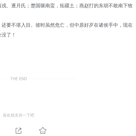
西戎、逐月氏；楚国驱南蛮，拓疆土；燕赵打的东胡不敢南下牧
，还要不堪入目。彼时虽然危亡，但中原好歹在诸侯手中，现在
全没了！
THE END
喜欢就支持一下吧