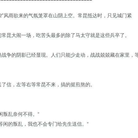
read2″风雨欲来的气氛笼罩在山阴上空。常昆抵达时，只见城门紧
初常昆大闹一场，吃苦头最多的除了马太守就是这些兵卒了。
但战争的阴影已经显现。人们只能少走动，战战兢兢藏在家里，
送了信，左等右等常昆不来，搞的挺煎熬的。
闲叛乱奈何不得。”
等闲的叛乱，我也不会专门给先生送信。”