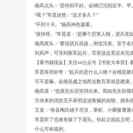
杨高点头：“是特别不好。会稽已沦陷近半。早
“哦？”常昆讶然：“这才多久？”
“不到十天。”杨高神色凝重。
“挺快呀。”常昆道：“是哪个厉害人物，进兵竟
杨高摇头：“要说进兵迅捷，倒也没差。至于
到风声，可等到叛军起兵，官府这边竟还未完成
【看书领现金】关注vx公众号【书友大本营】
常昆有些好奇：“起兵的是什么人物？会稽是建
可不是嘛。会稽吴越之地西去数百里就是建康
杨高道：“也就先生还笑得出来。我知先生轻
方传来的消息无不表明这波叛贼的凶狠。烧杀抢
又道：“各县陶氏铺子尽没，掌柜、小厮惨遭屠
常昆听了也难免皱了下眉头。你起义就起义吧
什么可称道的。