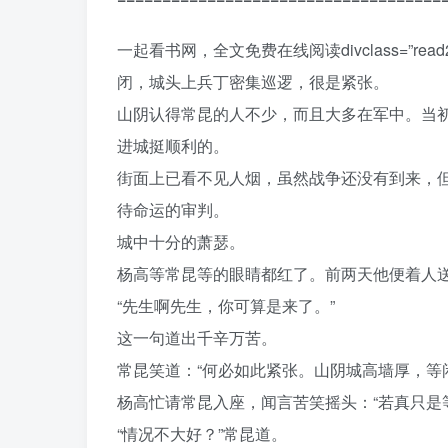
一起看书网，全文免费在线阅读divclass=”
闭，城头上兵丁密集巡逻，很是紧张。
山阴认得常昆的人不少，而且大多在军中。当
进城挺顺利的。
街面上已看不见人烟，虽然战争还没有到来，
待命运的审判。
城中十分的萧瑟。
杨高等常昆等的眼睛都红了。前两天他便着人
“先生啊先生，你可算是来了。”
这一句道出千辛万苦。
常昆笑道：“何必如此紧张。山阴城高墙厚，等
杨高忙请常昆入座，闻言苦笑摇头：“若真只是
“情况不大好？”常昆道。