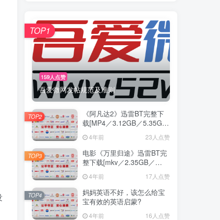
TOP1
159人点赞
吾爱微网发帖规范及准则
《阿凡达2》迅雷BT完整下
TOP2
载[MP4／3.12GB／5.35GB]
中
4年前
23人点赞
电影《万里归途》迅雷BT完
TOP3
整下载[mkv／2.35GB／
3.68GB] 蓝光
4年前
17人点赞
妈妈英语不好，该怎么给宝
TOP4
没
宝有效的英语启蒙?
4年前
16人点赞