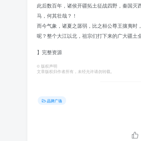
此后数百年，诸侯开疆拓土征战四野，秦国灭
马，何其壮哉？！
而今气象，诸夏之孱弱，比之桓公尊王攘夷时
呢？整个大江以北，祖宗们打下来的广大疆土
】完整资源
©
版权声明
文章版权归作者所有，未经允许请勿转载。
品牌广场