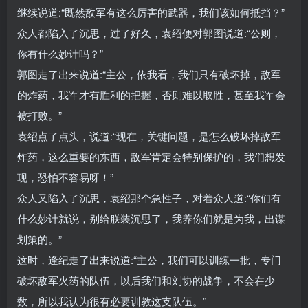
继续说道:“既然敌军有这么厉害的武器，我们该如何抵挡？”
众人都陷入了沉思，过了好久，袁绍便对郭图说道:“公则，
你有什么妙计吗？”
郭图走了出来说道:“主公，依我看，我们只有破坏掉，敌军
的炸药，我军才有胜利的把握，否则难以取胜，甚至我军会
被打败。”
袁绍点了点头，说道:“现在，关键问题，是怎么破坏掉敌军
炸药，这么重要的东西，敌军肯定会特别保护的，我们想发
现，恐怕不容易呀！”
众人又陷入了沉思，袁绍那个急性子，对着众人道:“你们有
什么妙计就说，别给朕装沉思了，我养你们就是为我，出谋
划策的。”
这时，逢纪走了出来说道:“主公，我们可以训练一批，专门
破坏敌军火药的队伍，以后我们和刘协的战争，不会在少
数，所以我认为很有必要训教这支队伍。”