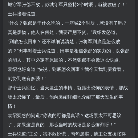
城守军张郃不敌，彭城守军只坚持2个时辰，就被攻破了！”
士兵接着说道。
“什么？张郃是干什么吃的，一座城2个时辰，就没有了吗？
真是废物，他人在何处，我要严惩不贷。”袁绍发怒道。
“到底怎么回事？还不详细说清楚，张将军到底是怎么败
的？”田丰对着士兵说道，田丰是相信张郃的实力的，以张郃
的能人，其中必定有原因的，不然张郃不会败这么快点。
袁绍也好奇道:“快说，到底怎么回事？我今天我到要看看，
刘协到底有多强！”
那个士兵回忆，当天发生的事情，就露出恐怖的表情，那战
场太恐怖了，最后，他向袁绍详细地介绍了那天发生的事
情！
袁绍疑惑的问道:“你说的可都是真话？这场景太不可思议
了，如果这是真的，那么当时的战场是多么惨烈呀！”
士兵说道:“主公，我不敢说谎，句句属实，请主公支援张将