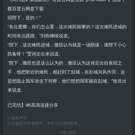
载百度云网盘下载
回陛下，是的！”
“各位爱卿，你们怎么看，这次难民闹事的？这次难民进城的
时间有点蹊跷。”刘协继续说道。
“陛下，这次难民进城，微臣认为就是一场阴谋，请陛下小心
防备呀！”贾诩走出来说道。
“陛下，微臣也是这么认为的，微臣认为这肯定出自袁绍之
手，他把附近的难民，都赶到了彭城，在彭城兴风作浪，这
是想阻止我军攻击下邳呀，他们想把我军困在彭城。”徐庶出
来说道。
已完结】4K高清连接分享
©
版权声明
文章版权归作者所有，未经允许请勿转载。
THE END