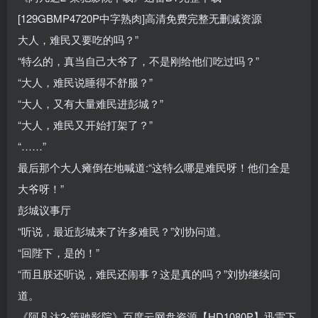
[129GBMP4720P中字熟肉]高清免费完整无删减资源
大人，难民又要吃的吗？”
“特么的，真当自己大爷了，不是刚给他们吃过吗？”
“大人，难民说睡得不舒服？”
“大人，又有大量难民进彭城？”
“大人，难民又开始打架了？”
“……”
最后那个大人瘫倒在地喊道:“这特么哪是难民呀！他们全是
大爷呀！”
彭城议事厅
“听说，最近彭城来了许多难民？”刘协问道。
“回陛下，是的！”
“而且朕还听说，难民还闹事？这是真的吗？”刘协继续问
道。
《阿凡达2-策驰影院》百度云网盘资源【HD1080P】迅雷下