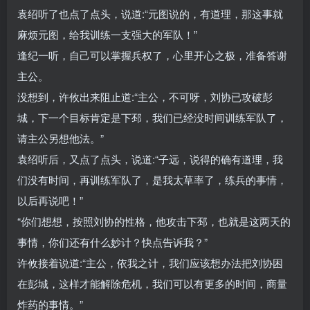
袁绍听了也点了点头，说道:“元图说的，有道理，那这事就
麻烦元图，给我训练一支强大的军队！”
逢纪一听，自己可以掌握兵权了，心里开心之极，准备答谢
主公。
没想到，许攸出来阻止道:“主公，不可呀，刘协已攻破彭
城，下一个目标肯定是下邳，我们已经没时间训练军队了，
请主公另想他法。”
袁绍听后，又点了点头，说道:“子远，说得的确有道理，我
们没有时间，再训练军队了，是我太草率了，练兵的事情，
以后再说吧！”
“你们想想，按照刘协的性格，他攻击下邳，也就是这两天的
事情，你们还有什么妙计？快点告诉我？”
许攸接着说道:“主公，依我之计，我们应该想办法把刘协困
在彭城，这样才能解除危机，我们可以有更多的时间，商量
炸药的事情。”