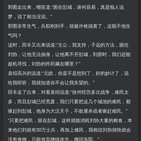
郭图走出来，嘲笑道:“困在彭城，谈何容易，真是痴人说
梦，说了相当没说。”
郭图非常生气，兵权刚到手，就被许攸搞黄了，这能不他生
气吗？
这时，田丰又出来说道:“主公，我支持，子远的方法，困住
刘协，让他无法抽身，让他离不开彭城，到那时，我们还能
趁机寻找，刘协的炸药藏在哪里？”
袁绍高兴的说道:“元皓，你是不是想到了，好的妙计了，说
给我听听，我就知道你不会让我失望的。”
田丰走了出来，对着袁绍说道:“徐州经历多次战争，难民太
多，而且彭城已经荒废，我们只要把这几个城池的难民，都
驱赶到彭城，他身为大汉天子，不敢屠杀或者驱赶难民。”
“只要把难民，留在彭城，这样就能消耗刘协大量的粮食，本
来他们刘就有30万士兵，再加上难民，我相信刘协很快就会
没有食物，只能放弃继续攻击，撤回洛阳。”