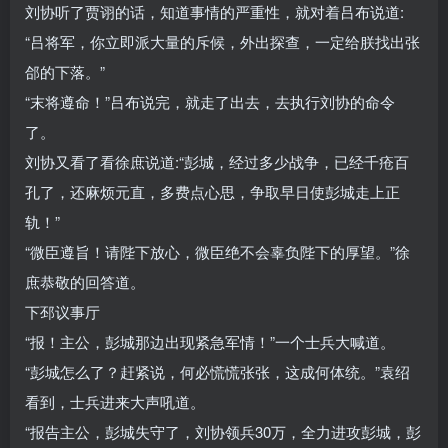
刘协听了贾诩的话，知道事情的严重性，就对着吕布说道:
“吕将军，你立即派大量的斥候，外出探查，一定给朕找出张
郃的下落。”
“末将遵命！”吕布说完，就走了出去，去执行刘协的命令
了。
刘协又看了看徐庶说道:“彭城，经过多少战争，已经千疮百
孔了，还麻烦元直，多费点心思，争取早日使彭城走上正
轨！”
“微臣遵旨！请陛下放心，微臣绝不会辜负陛下的厚望。”徐
庶恭敬的回答道。
下邳议事厅
“报！主公，彭城那边出现紧急军情！”一个士兵大喊道。
“彭城怎么了？赶紧说，何必慌慌张张，这成何体统。”袁绍
看到，士兵进来大声吼道。
“报告主公，彭城失守了，刘协领兵30万，全力进攻彭城，彭