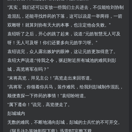
“其实，我们还可以安放一些我们士兵进去，不仅能给刘协制
造混乱，还能寻找炸药的下落，这可以说是一举两得，一箭
双雕呀！就算刘协有天大的本事，也注定他会失败。”
袁绍听了之后，开心的跳了起来，说道:“元皓智慧无人可及
呀！无人可及呀！你们还要多向元皓学习呀。”
袁绍说完，众人露出嫉妒的眼神，这让元皓更加得意了。
袁绍大声说道:“传我之令，驱赶附近所有城池的难民到彭
城，高览将军在吗？”
“末将高览，拜见主公！”高览走出来回答道。
“高将军，你领着你兵马，装作难民，给我到彭城制作混乱，
顺便查探一下炸药的事情！”袁绍吩咐道。
“属下遵命！”说完，高览便走了。
彭城城内
无数的难民，不断地涌向彭城，彭城的士兵忙的不可开交。
《阿凡达2-策驰影院下载》迅雷BT完整下载