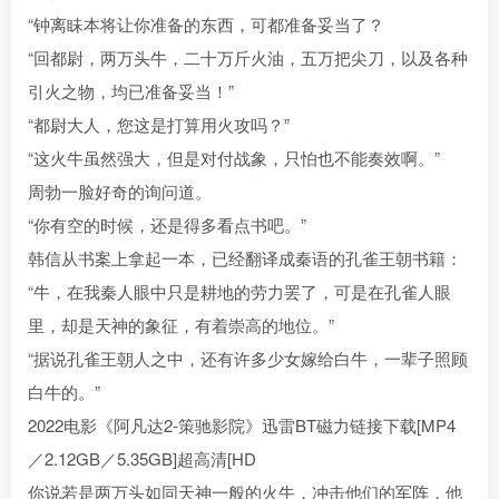
“钟离眛本将让你准备的东西，可都准备妥当了？
“回都尉，两万头牛，二十万斤火油，五万把尖刀，以及各种
引火之物，均已准备妥当！”
“都尉大人，您这是打算用火攻吗？”
“这火牛虽然强大，但是对付战象，只怕也不能奏效啊。”
周勃一脸好奇的询问道。
“你有空的时候，还是得多看点书吧。”
韩信从书案上拿起一本，已经翻译成秦语的孔雀王朝书籍：
“牛，在我秦人眼中只是耕地的劳力罢了，可是在孔雀人眼
里，却是天神的象征，有着崇高的地位。”
“据说孔雀王朝人之中，还有许多少女嫁给白牛，一辈子照顾
白牛的。”
2022电影《阿凡达2-策驰影院》迅雷BT磁力链接下载[MP4
／2.12GB／5.35GB]超高清[HD
你说若是两万头如同天神一般的火牛，冲击他们的军阵，他