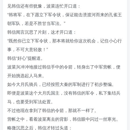
见韩信还有些犹豫，波菜连忙开口道：
“韩将军，在下愿立下军令状，保证能击溃渡河而来的孔雀王
朝军队，若是不胜甘当军法。”
韩信闻言沉思了片刻，这才开口道：
“既然你已立下军令状，那本将就给你这次机会，记住小心行
事，不可大意轻敌！”
韩信“好心”提醒道。
波菜兴冲冲地接过韩信手中的令箭，转身出了中军营帐，便
开始挑选起人马来。
如今大月氏骑兵，已经按照大秦的军制进行了初步整编。
即便是波菜这个大月氏国主，没有韩信的军令，私下集结兵
马，也要受到军法处置。
不过他现在拿到了韩信的令箭，那就不一样了。
营帐之中，看着波菜离去的背影，韩信眼中闪过一丝寒光。
略微沉思之后，韩信才转过头道：