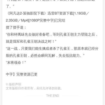
了。”
《阿凡达2-策驰影院下载》迅雷BT资源下载[1.18GB／
2.35GB／Mp4][1080P完整中字]已完结
摆了摆手道：
“你和钟离眛先去做好准备吧，等到孔雀王朝主力登陆之后，
就是我军和孔雀王朝决战之时！”
“这一战，只要我们能生擒或者杀了孔雀王，那原本就已经分
裂的孔雀王朝，必然会瞬间瓦解，失去抵抗能力。”
“末将领命！”
中字】完整资源已更
©
版权声明
文章版权归作者所有，未经允许请勿转载。
THE END