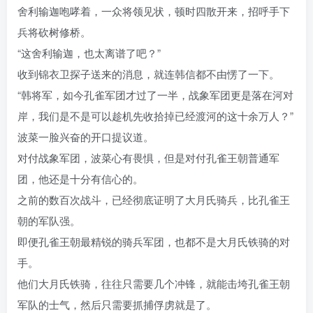
舍利输迦咆哮着，一众将领见状，顿时四散开来，招呼手下
兵将砍树修桥。
“这舍利输迦，也太离谱了吧？”
收到锦衣卫探子送来的消息，就连韩信都不由愣了一下。
“韩将军，如今孔雀军团才过了一半，战象军团更是落在河对
岸，我们是不是可以趁机先收拾掉已经渡河的这十余万人？”
波菜一脸兴奋的开口提议道。
对付战象军团，波菜心有畏惧，但是对付孔雀王朝普通军
团，他还是十分有信心的。
之前的数百次战斗，已经彻底证明了大月氏骑兵，比孔雀王
朝的军队强。
即便孔雀王朝最精锐的骑兵军团，也都不是大月氏铁骑的对
手。
他们大月氏铁骑，往往只需要几个冲锋，就能击垮孔雀王朝
军队的士气，然后只需要抓捕俘虏就是了。