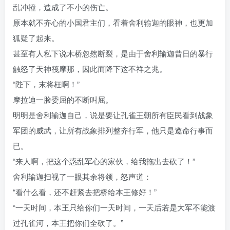
乱冲撞，造成了不小的伤亡。
原本就不齐心的小国君主们，看着舍利输迦的眼神，也更加
狐疑了起来。
甚至有人私下说木桥忽然断裂，是由于舍利输迦昔日的暴行
触怒了天神筏摩那，因此而降下这不祥之兆。
“陛下，末将枉啊！”
摩拉迪一脸委屈的不断叫屈。
明明是舍利输迦自己，说是要让孔雀王朝所有臣民看到战象
军团的威武，让所有战象排列整齐行军，他只是遵命行事而
已。
“来人啊，把这个惑乱军心的家伙，给我拖出去砍了！”
舍利输迦扫视了一眼其余将领，怒声道：
“看什么看，还不赶紧去把桥给本王修好！”
“一天时间，本王只给你们一天时间，一天后若是大军不能渡
过孔雀河，本王把你们全砍了。”