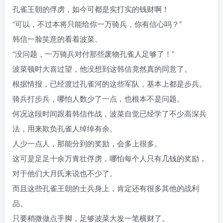
孔雀王朝的俘虏，如今可都是实打实的钱财啊！
“可以，不过本将只能给你一万骑兵，你有信心吗？”
韩信一脸笑意的看着波菜。
“没问题，一万骑兵对付那些废物孔雀人足够了！”
波菜顿时大喜过望，他没想到这韩信竟然真的同意了。
根据情报，已经渡过孔雀河的这些军队，基本上都是步兵。
骑兵打步兵，哪怕人数少了一点，也根本不是问题。
何况这段时间跟着韩信作战，波菜自觉已经学了不少高深兵
法，用来欺负孔雀人绰绰有余。
人少一点人，那能分到的奖励，会多上很多。
这可是足足十余万青壮俘虏，哪怕每个人只有几钱的奖励，
对于他们大月氏来说也不少了。
而且这些孔雀王朝的士兵身上，肯定还有很多其他的战利
品。
只要稍微做点手脚，足够波菜大发一笔横财了。