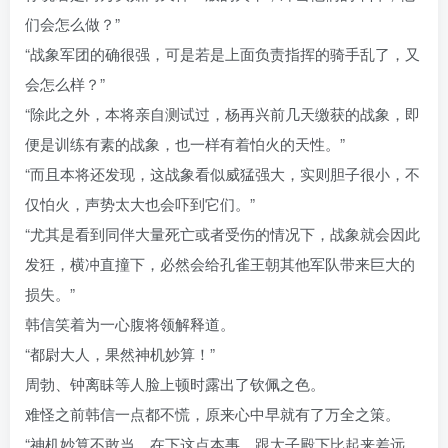
们会怎么做？”
“战象军团的确很强，可是若是上面负责指挥的骑手乱了，又
会怎么样？”
“除此之外，本将亲自测试过，杨再兴前几天缴获的战象，即
便是训练有素的战象，也一样有着怕火的天性。”
“而且本将还发现，这战象看似威猛强大，实则胆子很小，不
仅怕火，声势太大也会吓到它们。”
“尤其是看到同伴大量死亡或者受伤的情况下，战象就会因此
发狂，横冲直撞下，必然会给孔雀王朝其他军队带来巨大的
损失。”
韩信笑着为一心腹将领解释道。
“都尉大人，果然神机妙算！”
周勃、钟离眛等人脸上顿时露出了钦佩之色。
难怪之前韩信一点都不慌，原来心中早就有了万全之策。
“神机妙算不敢当，在下这点本事，跟太子殿下比起来差远