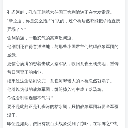
孔雀河畔，孔雀王朝第六任国王舍利输迦正在大发雷霆。
“摩拉迪，你是怎么指挥军队的，过个桥居然都能把桥给直接
弄塌了？”
舍利输迦，一脸怒气的高声质问道。
他刚刚还在得意洋洋地，与那些小国君主们炫耀战象军团的
威武。
更信心满满的想着击破大秦军队，收回孔雀王朝失地，重铸
昔日阿育王的伟业。
结果这这边话刚说完，孔雀河畔诺大的木桥忽然就塌了。
他引以为傲的战象军团，纷纷掉入河中成了落汤鸡。
你说舍利输迦能不气吗？
要不是此刻正是孔雀河的枯水期，只怕战象军团就要全军覆
没了。
即便是如此，依旧有数百头战象受到了惊吓，在军阵之中胡