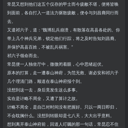
常昆又想到他们这五个仅存的甲士而今疲敝不堪，便将皆唤
到面前，各自打入一道法力驱散疲敝，便令与刘昌裔同行而
去。
又遣祁六子，道：“魏博乱兵崩溃，有散落在高县各处的。你
带上几个神兵兄弟，锁定他们行踪，将之及时告知刘昌裔。
并保护高县百姓，不被乱兵祸害。”
祁六子领命而去。
常昆便一人独坐厅中，微微闭着眼，心中思绪起伏。
原本的打算，走一遭泰山神府，为范无救、谢必安和祁六子
几个理清门路，顺道在泰山神府报个到。
没想到这一去，身后竟发生这么多事。
实在是计略不周全，又遭了算计之故。
计略不周全，是自己对时间没有把握好。只以一两日即归，
不会耽搁什么。没想到转眼却是七八天，大大出乎意料。
想到离开泰山神府前，回道人叮嘱的那一句话，常昆忍不住