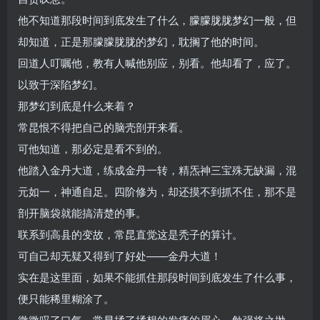
他不知道那段时间到底发生了什么，朦朦胧胧梦幻一般，但
却知道，正是那朦朦胧胧的梦幻，耽搁了他的时间。
回道人叮嘱他，教有人喊他别应，别看。他却看了，应了。
以致于深陷梦幻。
那梦幻到底是什么来着？
常昆恨不得把自己的脑壳剖开来看。
可他知道，那必定是看不到的。
他踏入金丹大道，练成金丹一转，精炁神三宝殊无缺漏，混
元如一，神通自足。四阶修为，却还摸不到抓不住，那不是
剖开脑袋就能搞清楚的事。
联系到高县的变故，常昆直觉这是秃子的算计。
可自己却无疑又得到了好处——金丹大道！
实在是这里面，如果不能抓住那段时间到底发生了什么事，
便只能稀里糊涂了。
微微叹了口气，常昆揉了揉想的发痛的眉心，勉强将之抛