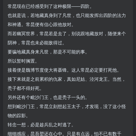
常昆现在已经感受到了这种极限——四阶。
也就是说，若地藏真身到了凡世，也只能发挥出四阶的法力
和神通。常昆便有信心跟他放对。
而若幽冥世界，常昆若是去了，别说跟地藏放对，随便来个
阴神，常昆也未必能敌得过。
要骗地藏真身来凡世，那是不可能的事。
所以暂时搁置。
接着便是魏博节度使大将聂锋。这人常昆必定要打死他。
接下来就是之前累积的仇家，真如尼姑、泾河龙王。当然，
秃子都不得好死。
另外还有个毗沙门王，也是秃子一头的。
想到毗沙门王，常昆立刻想起王太子，才发现，没了这小怪
物的踪影。
转念一想，必是趁兵乱之时逃了。
细细感应，昆吾槊还在心中。只是有点远，怕不已有数千