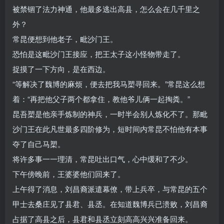
被禁锢了法力神通，他最多逃出高县，怎么会在几千里之
外？
常昆便想到他老子，毗沙门王。
恐怕是这毗沙门王接应，把王太子这小怪物带走了。
捉摸了一下方向，是在西边。
“等解决了魏博的麻烦，便去把我马槊寻回来。”常昆这么想
着：“再把他父子两个都拿住，教他爷儿俩一起掏粪。”
昆吾槊是他亲手炼制的神兵，一时半会别人炼化不了。那毗
沙门王在此凡世最多四阶修为，短时间内常昆不怕他有本事
夺了自己马槊。
将许多事一一理清，常昆吐出口气，心中缓和了不少。
下午傍晚前，王婆婆他们回来了。
上午得了消息，刘昌裔派遣幕僚，带上兵卒，与常昆的五个
甲士去桑庄见了县君、县丞。在知道魏博兵已溃败，刘昌裔
占据了高县之后，县君和县丞立刻高高兴兴准备回来。