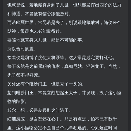
也就是说，若地藏真身到了凡世，也只能发挥出四阶的法力
和神通。常昆便有信心跟他放对。
而若幽冥世界，常昆若是去了，别说跟地藏放对，随便来个
阴神，常昆也未必能敌得过。
要骗地藏真身来凡世，那是不可能的事。
所以暂时搁置。
接着便是魏博节度使大将聂锋。这人常昆必定要打死他。
接下来就是之前累积的仇家，真如尼姑、泾河龙王。当然，
秃子都不得好死。
另外还有个毗沙门王，也是秃子一头的。
想到毗沙门王，常昆立刻想起王太子，才发现，没了这小怪
物的踪影。
转念一想，必是趁兵乱之时逃了。
细细感应，昆吾槊还在心中。只是有点远，怕不已有数千
里。这小怪物必定不是自己个儿单独逃的。否则这点时间，