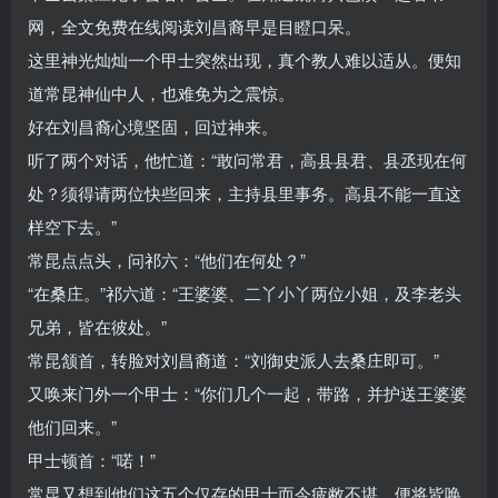
网，全文免费在线阅读刘昌裔早是目瞪口呆。
这里神光灿灿一个甲士突然出现，真个教人难以适从。便知
道常昆神仙中人，也难免为之震惊。
好在刘昌裔心境坚固，回过神来。
听了两个对话，他忙道：“敢问常君，高县县君、县丞现在何
处？须得请两位快些回来，主持县里事务。高县不能一直这
样空下去。”
常昆点点头，问祁六：“他们在何处？”
“在桑庄。”祁六道：“王婆婆、二丫小丫两位小姐，及李老头
兄弟，皆在彼处。”
常昆颔首，转脸对刘昌裔道：“刘御史派人去桑庄即可。”
又唤来门外一个甲士：“你们几个一起，带路，并护送王婆婆
他们回来。”
甲士顿首：“喏！”
常昆又想到他们这五个仅存的甲士而今疲敝不堪，便将皆唤