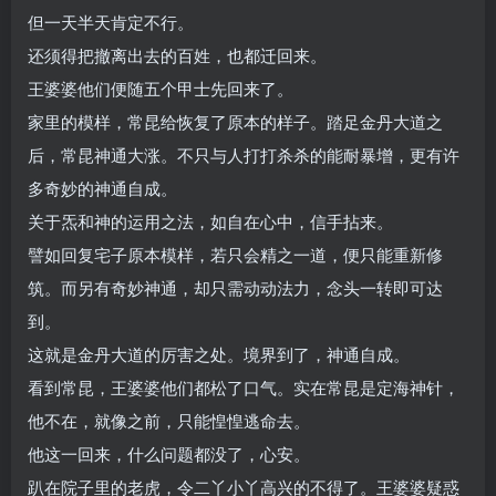
但一天半天肯定不行。
还须得把撤离出去的百姓，也都迁回来。
王婆婆他们便随五个甲士先回来了。
家里的模样，常昆给恢复了原本的样子。踏足金丹大道之
后，常昆神通大涨。不只与人打打杀杀的能耐暴增，更有许
多奇妙的神通自成。
关于炁和神的运用之法，如自在心中，信手拈来。
譬如回复宅子原本模样，若只会精之一道，便只能重新修
筑。而另有奇妙神通，却只需动动法力，念头一转即可达
到。
这就是金丹大道的厉害之处。境界到了，神通自成。
看到常昆，王婆婆他们都松了口气。实在常昆是定海神针，
他不在，就像之前，只能惶惶逃命去。
他这一回来，什么问题都没了，心安。
趴在院子里的老虎，令二丫小丫高兴的不得了。王婆婆疑惑