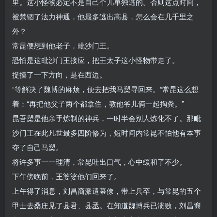
里。这小怪物必定不是自己个儿单独逃的。否则这点时间，
被禁锢了法力神通，他最多逃出高县，怎么会在几千里之
外？
常昆便想到他老子，毗沙门王。
恐怕是这毗沙门王接应，把王太子这小怪物带走了。
捉摸了一下方向，是在西边。
“等解决了魏博的麻烦，便去把我马槊寻回来。”常昆这么想
着：“再把他父子两个都拿住，教他爷儿俩一起掏粪。”
昆吾槊是他亲手炼制的神兵，一时半会别人炼化不了。那毗
沙门王在此凡世最多四阶修为，短时间内常昆不怕他有本事
夺了自己马槊。
将许多事一一理清，常昆吐出口气，心中缓和了不少。
下午傍晚前，王婆婆他们回来了。
上午得了消息，刘昌裔派遣幕僚，带上兵卒，与常昆的五个
甲士去桑庄见了县君、县丞。在知道魏博兵已溃败，刘昌裔