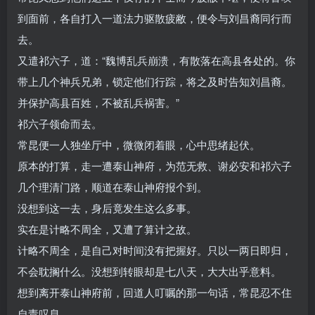
到面前，各自打入一道法力驱散疲敝，便令与刘昌裔同行而
去。
又遣祁六子，道：“魏博乱兵崩溃，有散落在高县各处的。你
带上几个神兵兄弟，锁定他们行踪，将之及时告知刘昌裔。
并保护高县百姓，不被乱兵祸害。”
祁六子领命而去。
常昆便一人独坐厅中，微微闭着眼，心中思绪起伏。
原本的打算，走一遭泰山神府，为范无救、谢必安和祁六子
几个理清门路，顺道在泰山神府报个到。
没想到这一去，身后竟发生这么多事。
实在是计略不周全，又遭了算计之故。
计略不周全，是自己对时间没有把握好。只以一两日即归，
不会耽搁什么。没想到转眼却是七八天，大大出乎意料。
想到离开泰山神府前，回道人叮嘱的那一句话，常昆忍不住
自责叹息。