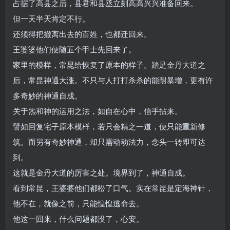
占据了高县之后，县君和县丞立刻高高兴兴准备回来。
但一天半天肯定不行。
还须得把撤离出去的百姓，也都迁回来。
王婆婆他们便随五个甲士先回来了。
家里的模样，常昆给恢复了原本的样子。踏足金丹大道之
后，常昆神通大涨。不只与人打打杀杀的能耐暴增，更有许
多奇妙的神通自成。
关于炁和神的运用之法，如自在心中，信手拈来。
譬如回复宅子原本模样，若只会精之一道，便只能重新修
筑。而另有奇妙神通，却只需动动法力，念头一转即可达
到。
这就是金丹大道的厉害之处。境界到了，神通自成。
看到常昆，王婆婆他们都松了口气。实在常昆是定海神针，
他不在，就像之前，只能惶惶逃命去。
他这一回来，什么问题都没了，心安。