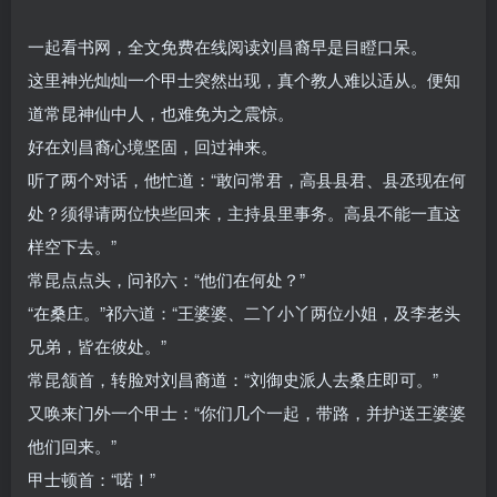
一起看书网，全文免费在线阅读刘昌裔早是目瞪口呆。
这里神光灿灿一个甲士突然出现，真个教人难以适从。便知
道常昆神仙中人，也难免为之震惊。
好在刘昌裔心境坚固，回过神来。
听了两个对话，他忙道：“敢问常君，高县县君、县丞现在何
处？须得请两位快些回来，主持县里事务。高县不能一直这
样空下去。”
常昆点点头，问祁六：“他们在何处？”
“在桑庄。”祁六道：“王婆婆、二丫小丫两位小姐，及李老头
兄弟，皆在彼处。”
常昆颔首，转脸对刘昌裔道：“刘御史派人去桑庄即可。”
又唤来门外一个甲士：“你们几个一起，带路，并护送王婆婆
他们回来。”
甲士顿首：“喏！”