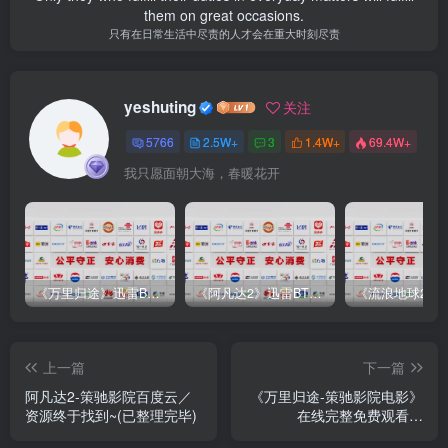
them on great occasions.
只有在日常生活中尽责的人才会在重大时刻尽责
yeshuting
关注
5766
2.5W+
3
1.4W+
69.4W+
我只愿面朝大海，春暖花开
《万里归途》迅雷BT完整下载[mp3／3.14GB／2.15GB
《阿凡达2》迅雷BT完整下载[MP4／3.12GB／5.35GB]中
上一篇
下一篇
阿凡达2-策驰影院百度云／
《万里归途-策驰影院电影》
资源终于找到~(已整理完毕)
在线完整免费观看）
【1080p