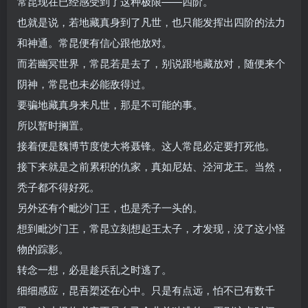
常昆现在已经感受到了这种极限——四阶。
也就是说，若地藏真身到了凡世，也只能发挥出四阶的法力
和神通。常昆便有信心跟他放对。
而若幽冥世界，常昆若是去了，别说跟地藏放对，随便来个
阴神，常昆也未必能敌得过。
要骗地藏真身来凡世，那是不可能的事。
所以暂时搁置。
接着便是魏博节度使大将聂锋。这人常昆必定要打死他。
接下来就是之前累积的仇家，真如尼姑、泾河龙王。当然，
秃子都不得好死。
另外还有个毗沙门王，也是秃子一头的。
想到毗沙门王，常昆立刻想起王太子，才发现，没了这小怪
物的踪影。
转念一想，必是趁兵乱之时逃了。
细细感应，昆吾槊还在心中。只是有点远，怕不已有数千