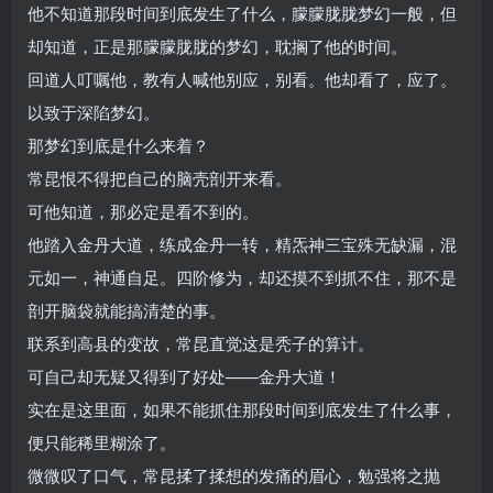
他不知道那段时间到底发生了什么，朦朦胧胧梦幻一般，但
却知道，正是那朦朦胧胧的梦幻，耽搁了他的时间。
回道人叮嘱他，教有人喊他别应，别看。他却看了，应了。
以致于深陷梦幻。
那梦幻到底是什么来着？
常昆恨不得把自己的脑壳剖开来看。
可他知道，那必定是看不到的。
他踏入金丹大道，练成金丹一转，精炁神三宝殊无缺漏，混
元如一，神通自足。四阶修为，却还摸不到抓不住，那不是
剖开脑袋就能搞清楚的事。
联系到高县的变故，常昆直觉这是秃子的算计。
可自己却无疑又得到了好处——金丹大道！
实在是这里面，如果不能抓住那段时间到底发生了什么事，
便只能稀里糊涂了。
微微叹了口气，常昆揉了揉想的发痛的眉心，勉强将之抛