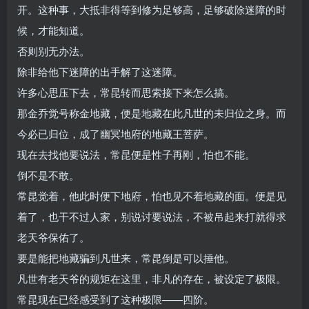
开。这种事，大抵非得等到修为足够高，足够破除迷障的时
候，才能知道。
否则别无办法。
除非给他下迷障的出手解了这迷障。
许多心思压下去，常昆转而思索接下来怎么搞。
那金乔觉号称金地藏，便是地藏在此凡世的未归位之身。而
今必已归位，成了幽冥地府的地藏王菩萨。
现在去找他要说法，常昆便是性子再刚，怕也不能。
倒不是不敢。
常昆觉着，他此时便下地府，怕也见不着地藏的面。便是见
着了，也干不过人家，别说讨要说法，不被吊起来打就得求
老天爷保佑了。
要是能把地藏骗到凡世来，常昆倒是可以捶他。
凡世有老天爷的规矩在这里，非凡的存在，被设定了极限。
常昆现在已经感受到了这种极限——四阶。