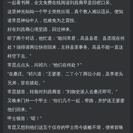
一起看书网，全文免费在线阅读刘昌裔早是目瞪口呆。
这里神光灿灿一个甲士突然出现，真个教人难以适从。便知
道常昆神仙中人，也难免为之震惊。
好在刘昌裔心境坚固，回过神来。
听了两个对话，他忙道：“敢问常君，高县县君、县丞现在何
处？须得请两位快些回来，主持县里事务。高县不能一直这
样空下去。”
常昆点点头，问祁六：“他们在何处？”
“在桑庄。”祁六道：“王婆婆、二丫小丫两位小姐，及李老头
兄弟，皆在彼处。”
常昆颔首，转脸对刘昌裔道：“刘御史派人去桑庄即可。”
又唤来门外一个甲士：“你们几个一起，带路，并护送王婆婆
他们回来。”
甲士顿首：“喏！”
常昆又想到他们这五个仅存的甲士而今疲敝不堪，便将皆唤