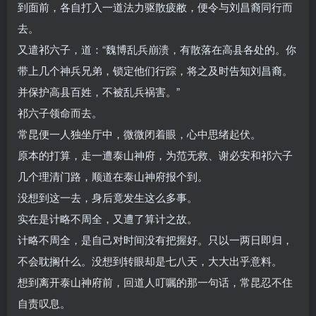
到面前，各自打入一道法力驱散疲敝，便令与刘昌裔同行而
去。
又遣祁六子，道：“魏博乱兵崩溃，有散落在高县各处的。你
带上几个神兵兄弟，锁定他们行踪，将之及时告知刘昌裔。
并保护高县百姓，不被乱兵祸害。”
祁六子领命而去。
常昆便一人独坐厅中，微微闭着眼，心中思绪起伏。
原本的打算，走一遭泰山神府，为范无救、谢必安和祁六子
几个理清门路，顺道在泰山神府报个到。
没想到这一去，身后竟发生这么多事。
实在是计略不周全，又遭了算计之故。
计略不周全，是自己对时间没有把握好。只以一两日即归，
不会耽搁什么。没想到转眼却是七八天，大大出乎意料。
想到离开泰山神府前，回道人叮嘱的那一句话，常昆忍不住
自责叹息。