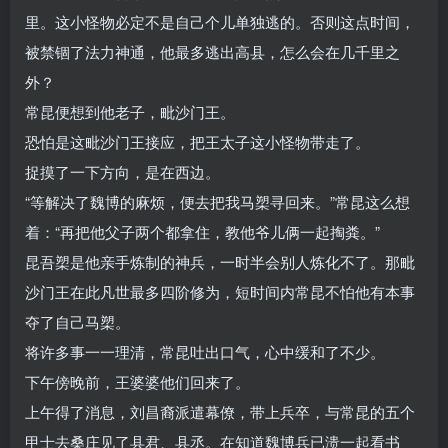
里。这小怪物必定不是自己个儿单独逃的。否则这点时间，
被禁锢了法力神通，他最多逃出高县，怎么会在几千里之
外？
常昆便想到他老子，毗沙门王。
恐怕是这毗沙门王接应，把王太子这小怪物带走了。
捉摸了一下方向，是在西边。
“等解决了魏博的麻烦，便去把我马槊寻回来。”常昆这么想
着：“再把他父子两个都拿住，教他爷儿俩一起掏粪。”
昆吾槊是他亲手炼制的神兵，一时半会别人炼化不了。那毗
沙门王在此凡世最多四阶修为，短时间内常昆不怕他有本事
夺了自己马槊。
将许多事一一理清，常昆吐出口气，心中缓和了不少。
下午傍晚前，王婆婆他们回来了。
上午得了消息，刘昌裔派遣幕僚，带上兵卒，与常昆的五个
甲士去桑庄见了县君、县丞。在知道魏博兵已溃一起看书