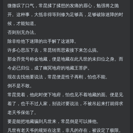
微微叹了口气，常昆揉了揉想的发痛的眉心，勉强将之抛
开。这种事，大抵非得等到修为足够高，足够破除迷障的时
候，才能知道。
否则别无办法。
除非给他下迷障的出手解了这迷障。
许多心思压下去，常昆转而思索接下来怎么搞。
那金乔觉号称金地藏，便是地藏在此凡世的未归位之身。而
今必已归位，成了幽冥地府的地藏王菩萨。
现在去找他要说法，常昆便是性子再刚，怕也不能。
倒不是不敢。
常昆觉着，他此时便下地府，怕也见不着地藏的面。便是见
着了，也干不过人家，别说讨要说法，不被吊起来打就得求
老天爷保佑了。
要是能把地藏骗到凡世来，常昆倒是可以捶他。
凡世有老天爷的规矩在这里，非凡的存在，被设定了极限。