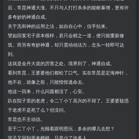
后，常昆神通大涨。不只与人打打杀杀的能耐暴增，更有许
多奇妙的神通自成。
关于炁和神的运用之法，如自在心中，信手拈来。
譬如回复宅子原本模样，若只会精之一道，便只能重新修
筑。而另有奇妙神通，却只需动动法力，念头一转即可达
到。
这就是金丹大道的厉害之处。境界到了，神通自成。
看到常昆，王婆婆他们都松了口气。实在常昆是定海神针，
他不在，就像之前，只能惶惶逃命去。
他这一回来，什么问题都没了，心安。
趴在院子里的老虎，令二丫小丫高兴的不得了。王婆婆疑惑
于老虎不是死了么？但没问。
常昆也不主动说。
至于二丫小丫，光顾着跟明恩玩，多余的哪儿去想？
宅子又回到原本模样，只是少了许多人。