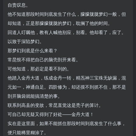
自责叹息。
他不知道那段时间到底发生了什么，朦朦胧胧梦幻一般，但
却知道，正是那朦朦胧胧的梦幻，耽搁了他的时间。
回道人叮嘱他，教有人喊他别应，别看。他却看了，应了。
以致于深陷梦幻。
那梦幻到底是什么来着？
常昆恨不得把自己的脑壳剖开来看。
可他知道，那必定是看不到的。
他踏入金丹大道，练成金丹一转，精炁神三宝殊无缺漏，混
元如一，神通自足。四阶修为，却还摸不到抓不住，那不是
剖开脑袋就能搞清楚的事。
联系到高县的变故，常昆直觉这是秃子的算计。
可自己却无疑又得到了好处——金丹大道！
实在是这里面，如果不能抓住那段时间到底发生了什么事，
便只能稀里糊涂了。